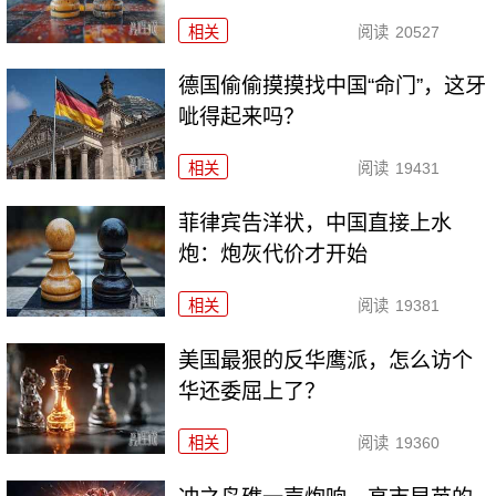
相关
阅读
20527
德国偷偷摸摸找中国“命门”，这牙
呲得起来吗？
相关
阅读
19431
菲律宾告洋状，中国直接上水
炮：炮灰代价才开始
相关
阅读
19381
美国最狠的反华鹰派，怎么访个
华还委屈上了？
相关
阅读
19360