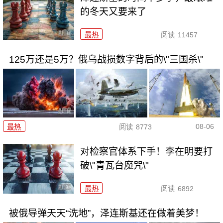
的冬天又要来了
最热
阅读
11457
125万还是5万？俄乌战损数字背后的\"三国杀\"
08-06
最热
阅读
8773
对检察官体系下手！李在明要打
破\"青瓦台魔咒\"
最热
阅读
6892
被俄导弹天天“洗地”，泽连斯基还在做着美梦！