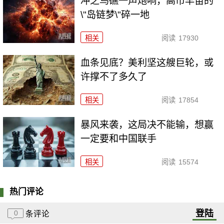
冲之鸟礁一声炮响，高市早苗的
\"岛链梦\"碎一地
相关
阅读
17930
血条见底？美利坚这艘巨轮，或
许撑不了多久了
相关
阅读
17854
暴风来袭，这局决不能输，想赢
一定要和中国联手
相关
阅读
15574
热门评论
登陆
0
条评论