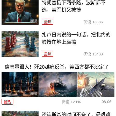
特朗普扔下两条路，波斯都不
选，美军机又被揍
最热
阅读
18686
扎卢日内说的一句话，把北约的
脸按在地上摩擦
最热
阅读
13439
信息量很大！歼20越肩反杀，美西方都不淡定了
08-06
最热
阅读
12996
泽连斯基的时间不多了，最艰难