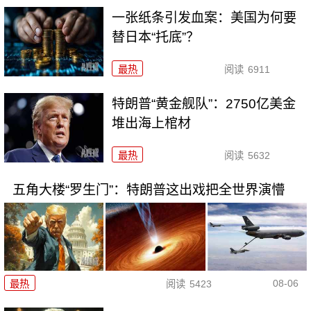
一张纸条引发血案：美国为何要
替日本“托底”？
最热
阅读
6911
特朗普“黄金舰队”：2750亿美金
堆出海上棺材
最热
阅读
5632
五角大楼“罗生门”：特朗普这出戏把全世界演懵
08-06
最热
阅读
5423