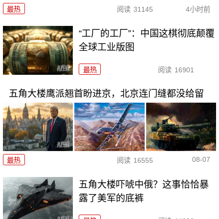
最热
阅读
31145
4小时前
“工厂的工厂”：中国这棋彻底颠覆
全球工业版图
最热
阅读
16901
五角大楼鹰派翘首盼进京，北京连门缝都没给留
08-07
最热
阅读
16555
五角大楼吓唬中俄？这事恰恰暴
露了美军的底裤