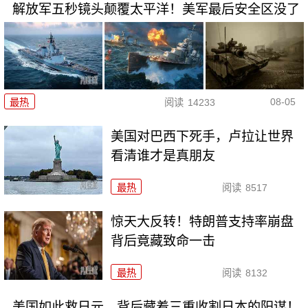
解放军五秒镜头颠覆太平洋！美军最后安全区没了
08-05
最热
阅读
14233
美国对巴西下死手，卢拉让世界
看清谁才是真朋友
最热
阅读
8517
惊天大反转！特朗普支持率崩盘
背后竟藏致命一击
最热
阅读
8132
美国如此救日元，背后藏着三重收割日本的阳谋！