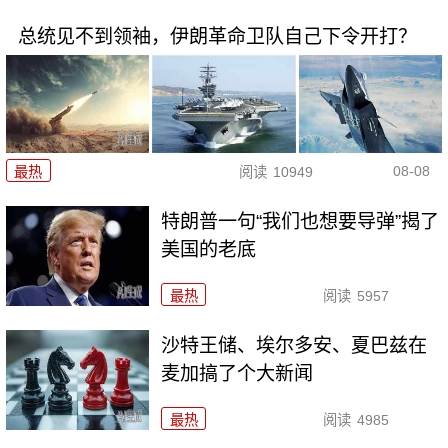
总统见不到领袖，伊朗革命卫队自己下令开打？
08-08
最热
阅读
10949
特朗普一句“我们也想要导弹”揭了
美国的老底
最热
阅读
5957
沙特王储、埃尔多安、夏巴兹在
麦加搞了个大新闻
最热
阅读
4985