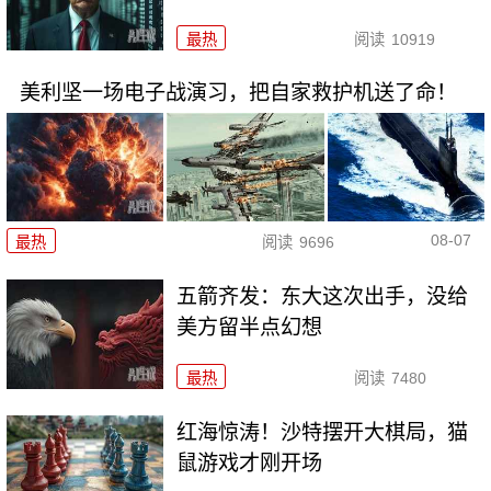
最热
阅读
10919
美利坚一场电子战演习，把自家救护机送了命！
08-07
最热
阅读
9696
五箭齐发：东大这次出手，没给
美方留半点幻想
最热
阅读
7480
红海惊涛！沙特摆开大棋局，猫
鼠游戏才刚开场