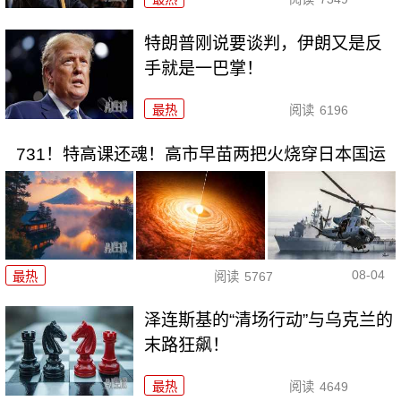
特朗普刚说要谈判，伊朗又是反
手就是一巴掌！
最热
阅读
6196
731！特高课还魂！高市早苗两把火烧穿日本国运
08-04
最热
阅读
5767
泽连斯基的“清场行动”与乌克兰的
末路狂飙！
最热
阅读
4649