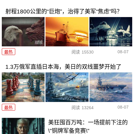
射程1800公里的“巨炮”，治得了美军“焦虑”吗？
08-07
最热
阅读
15530
1.3万俄军直插日本海，美日的双线噩梦开始了
08-07
最热
阅读
13264
美狂囤百万吨：一场提前下注的
\"铜牌军备竞赛\"