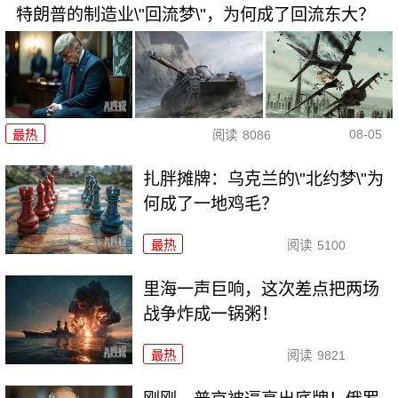
特朗普的制造业\"回流梦\"，为何成了回流东大？
08-05
最热
阅读
8086
扎胖摊牌：乌克兰的\"北约梦\"为
何成了一地鸡毛？
最热
阅读
5100
里海一声巨响，这次差点把两场
战争炸成一锅粥！
最热
阅读
9821