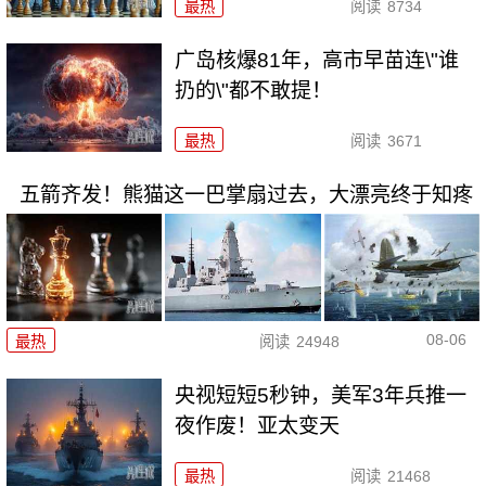
最热
阅读
8734
广岛核爆81年，高市早苗连\"谁
扔的\"都不敢提！
最热
阅读
3671
五箭齐发！熊猫这一巴掌扇过去，大漂亮终于知疼
08-06
最热
阅读
24948
央视短短5秒钟，美军3年兵推一
夜作废！亚太变天
最热
阅读
21468