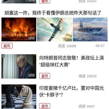
最热
阅读
14202
胡塞这一炸，我终于看懂伊朗总统昨天那句话了
08-07
最热
阅读
10689
向特朗普同志致敬！美政坛上演
“超级抹红大赛”
最热
阅读
10625
印度豪赌千亿卢比，要对中国光
伏“卡脖子”？
最热
阅读
9447