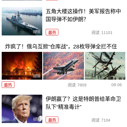
五角大楼这操作！美军报告称中
国导弹不如伊朗？
最热
阅读
11101
炸疯了！俄乌互掀“仓库战”，28枚导弹全拦不住
08-06
最热
阅读
7809
伊朗赢了？这是特朗普给革命卫
队下“精准毒计”
最热
阅读
7104