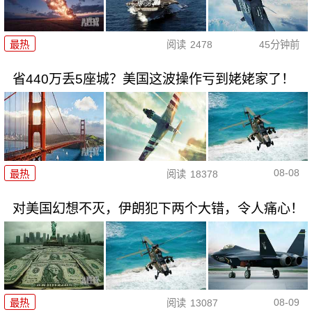
最热
阅读
2478
45分钟前
省440万丢5座城？美国这波操作亏到姥姥家了！
08-08
最热
阅读
18378
对美国幻想不灭，伊朗犯下两个大错，令人痛心！
08-09
最热
阅读
13087