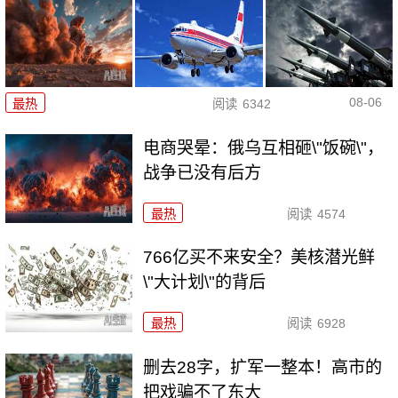
08-06
最热
阅读
6342
电商哭晕：俄乌互相砸\"饭碗\"，
战争已没有后方
最热
阅读
4574
766亿买不来安全？美核潜光鲜
\"大计划\"的背后
最热
阅读
6928
删去28字，扩军一整本！高市的
把戏骗不了东大