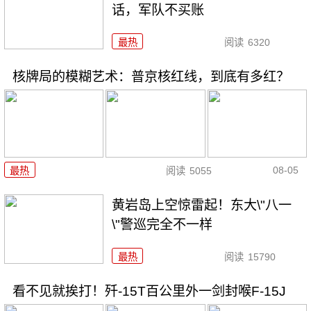
话，军队不买账
最热
阅读
6320
核牌局的模糊艺术：普京核红线，到底有多红？
08-05
最热
阅读
5055
黄岩岛上空惊雷起！东大\"八一
\"警巡完全不一样
最热
阅读
15790
看不见就挨打！歼-15T百公里外一剑封喉F-15J