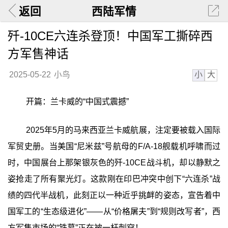
返回
西陆军情
歼-10CE六连杀登顶！中国军工撕碎西
方军售神话
小
大
2025-05-22
小鸟
开篇：兰卡威的“中国式震撼”
2025年5月的马来西亚兰卡威航展，注定要被载入国际
军贸史册。当美国“尼米兹”号航母的F/A-18舰载机呼啸而过
时，中国展台上那架银灰色的歼-10CE战斗机，却以静默之
姿抢走了所有聚光灯。这款刚在印巴冲突中创下“六连杀”战
绩的四代半战机，此刻正以一种近乎挑衅的姿态，宣告着中
国军工的“生态级进化”——从“价格屠夫”到“规则改写者”，西
方军售市场的“铁幕”正在被一杆刺穿！