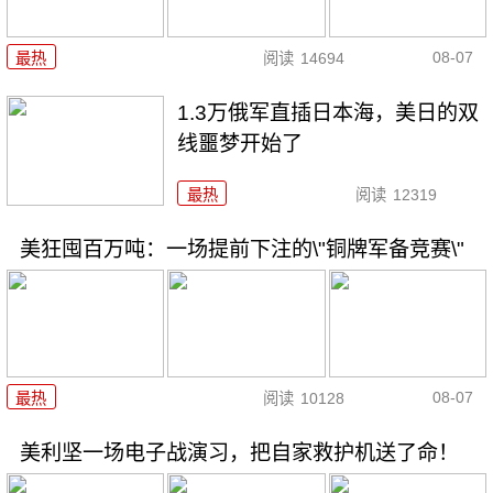
08-07
最热
阅读
14694
1.3万俄军直插日本海，美日的双
线噩梦开始了
最热
阅读
12319
美狂囤百万吨：一场提前下注的\"铜牌军备竞赛\"
08-07
最热
阅读
10128
美利坚一场电子战演习，把自家救护机送了命！