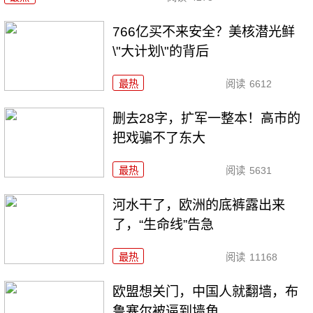
766亿买不来安全？美核潜光鲜
\"大计划\"的背后
最热
阅读
6612
删去28字，扩军一整本！高市的
把戏骗不了东大
最热
阅读
5631
河水干了，欧洲的底裤露出来
了，“生命线”告急
最热
阅读
11168
欧盟想关门，中国人就翻墙，布
鲁塞尔被逼到墙角