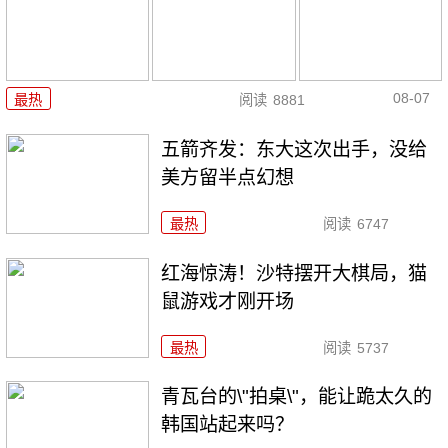
08-07
最热
阅读
8881
五箭齐发：东大这次出手，没给
美方留半点幻想
最热
阅读
6747
红海惊涛！沙特摆开大棋局，猫
鼠游戏才刚开场
最热
阅读
5737
青瓦台的\"拍桌\"，能让跪太久的
韩国站起来吗？