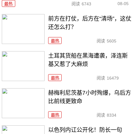
08-05
最热
阅读
6743
前方在打仗，后方在“清场”，这仗
还怎么打？
最热
阅读
5605
土耳其货船在黑海遭袭，泽连斯
基又惹了大麻烦
最热
阅读
16479
赫梅利尼茨基7小时殉爆，乌后方
比前线更致命
最热
阅读
8334
以色列内讧公开化！防长一句