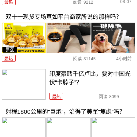
08-07
最热
阅读
9212
双十一现货专场真如平台商家所说的那样吗？
最热
阅读
31145
4小时前
印度豪赌千亿卢比，要对中国光
伏“卡脖子”？
最热
阅读
8099
射程1800公里的“巨炮”，治得了美军“焦虑”吗？