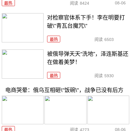
08-06
最热
阅读
8424
对检察官体系下手！李在明要打
破\"青瓦台魔咒\"
最热
阅读
6503
被俄导弹天天“洗地”，泽连斯基还
在做着美梦！
最热
阅读
5930
电商哭晕：俄乌互相砸\"饭碗\"，战争已没有后方
08-06
最热
阅读
4273