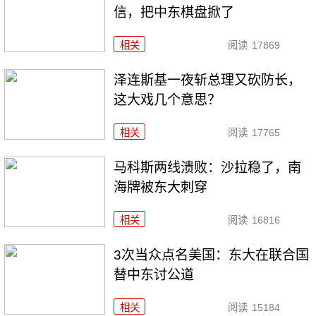
信，把中东棋盘掀了
相关
阅读
17869
泽连斯基一夜斩总理又砍防长，
这大戏几个意思？
相关
阅读
17765
马科斯两线溃败：沙拉稳了，南
海牌被东大刺穿
相关
阅读
16816
3次当众点名美国：东大在联合国
替中东讨公道
相关
阅读
15184