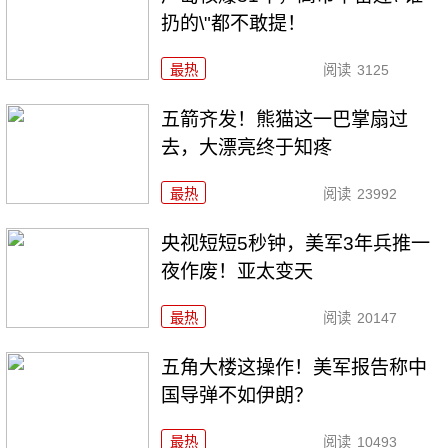
扔的\"都不敢提！
最热
阅读
3125
五箭齐发！熊猫这一巴掌扇过
去，大漂亮终于知疼
最热
阅读
23992
央视短短5秒钟，美军3年兵推一
夜作废！亚太变天
最热
阅读
20147
五角大楼这操作！美军报告称中
国导弹不如伊朗？
最热
阅读
10493