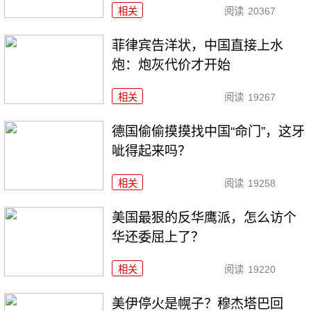
相关
阅读
20367
菲律宾告洋状，中国直接上水
炮：炮灰代价才开始
相关
阅读
19267
德国偷偷摸摸找中国“命门”，这牙
呲得起来吗？
相关
阅读
19258
美国最狠的反华鹰派，怎么访个
华还委屈上了？
相关
阅读
19220
美伊停火是幌子？穆杰塔巴回