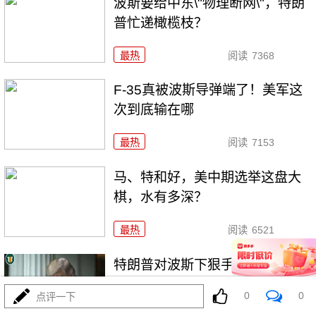
波斯要给中东\"物理断网\"，特朗
普忙递橄榄枝？
最热
阅读
7368
F-35真被波斯导弹端了！美军这
次到底输在哪
最热
阅读
7153
马、特和好，美中期选举这盘大
棋，水有多深？
最热
阅读
6521
特朗普对波斯下狠手，为何在黎
明前戛然而止？
0
0
点评一下