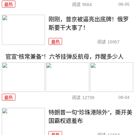
08-05
最热
阅读
9564
刚刚，普京被逼亮出底牌！俄罗
斯要干大事了！
最热
阅读
15957
官宣“核常兼备”！六爷挂弹反航母，炸醒多少人
08-04
最热
阅读
12739
特朗普一句“珍珠港除外”，撕开美
国霸权遮羞布