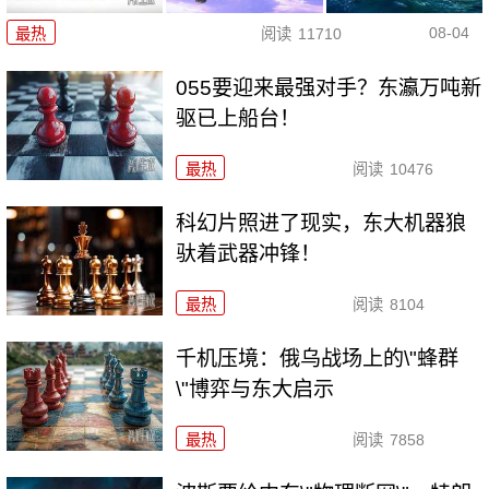
08-04
最热
阅读
11710
055要迎来最强对手？东瀛万吨新
驱已上船台！
最热
阅读
10476
科幻片照进了现实，东大机器狼
驮着武器冲锋！
最热
阅读
8104
千机压境：俄乌战场上的\"蜂群
\"博弈与东大启示
最热
阅读
7858