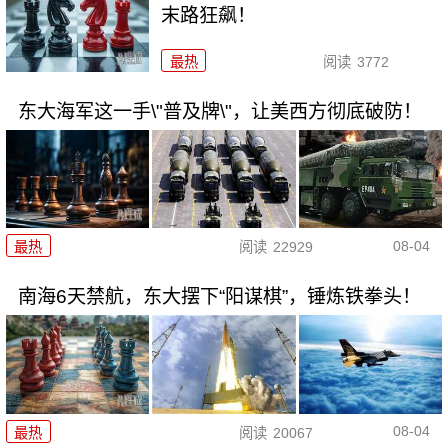
末路狂飙！
最热
阅读
3772
东大海军这一手\"普及牌\"，让美西方彻底破防！
08-04
最热
阅读
22929
南海6天禁航，东大摆下“阳谋棋”，锤炼铁拳头！
08-04
最热
阅读
20067