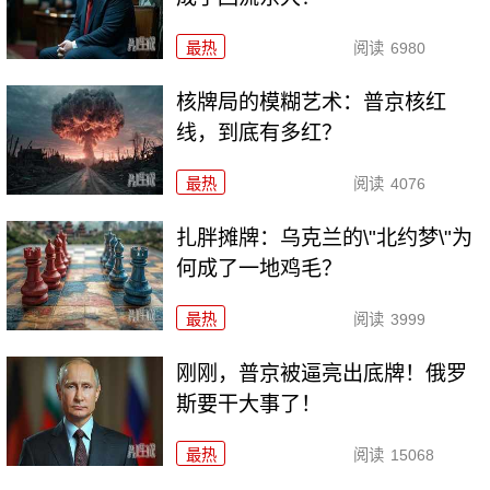
最热
阅读
6980
核牌局的模糊艺术：普京核红
线，到底有多红？
最热
阅读
4076
扎胖摊牌：乌克兰的\"北约梦\"为
何成了一地鸡毛？
最热
阅读
3999
刚刚，普京被逼亮出底牌！俄罗
斯要干大事了！
最热
阅读
15068