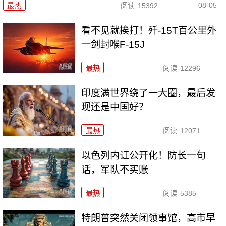
08-05
最热
阅读
15392
看不见就挨打！歼-15T百公里外
一剑封喉F-15J
最热
阅读
12296
印度满世界绕了一大圈，最后发
现还是中国好？
最热
阅读
12071
以色列内讧公开化！防长一句
话，军队不买账
最热
阅读
5385
特朗普突然关闭领事馆，高市早