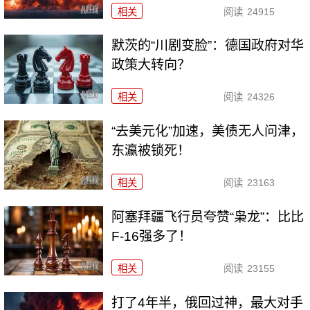
相关
阅读
24915
默茨的“川剧变脸”：德国政府对华
政策大转向？
相关
阅读
24326
“去美元化”加速，美债无人问津，
东瀛被锁死！
相关
阅读
23163
阿塞拜疆飞行员夸赞“枭龙”：比比
F-16强多了！
相关
阅读
23155
打了4年半，俄回过神，最大对手