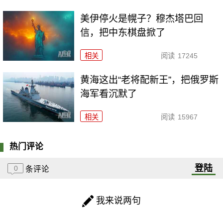
美伊停火是幌子？穆杰塔巴回
信，把中东棋盘掀了
相关
阅读
17245
黄海这出“老将配新王”，把俄罗斯
海军看沉默了
相关
阅读
15967
热门评论
登陆
0
条评论
我来说两句