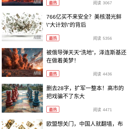
最热
阅读
3067
766亿买不来安全？美核潜光鲜
\"大计划\"的背后
最热
阅读
5356
被俄导弹天天“洗地”，泽连斯基还
在做着美梦！
最热
阅读
4436
删去28字，扩军一整本！高市的
把戏骗不了东大
最热
阅读
4471
欧盟想关门，中国人就翻墙，布