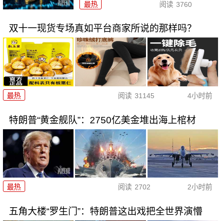
最热
阅读
3760
双十一现货专场真如平台商家所说的那样吗？
最热
阅读
31145
4小时前
特朗普“黄金舰队”：2750亿美金堆出海上棺材
最热
阅读
2702
2小时前
五角大楼“罗生门”：特朗普这出戏把全世界演懵