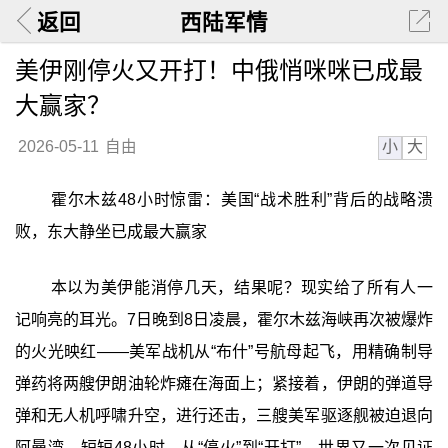
返回
西陆军情
美伊刚停火又开打！中俄悄咪咪已成最
大赢家？
小
大
2026-05-11
自由
霍尔木兹48小时惊雷：美国“战术胜利”背后的战略溃
败，东大静坐已成最大赢家
本以为美伊能消停几天，结果呢？现实给了所有人一
记响亮的耳光。7日晚到8日凌晨，霍尔木兹海峡再次被爆炸
的火光映红——美军战机从“布什”号航母起飞，用精确制导
弹药将两艘伊朗油轮炸瘫在海面上；紧接着，伊朗的弹道导
弹和无人机呼啸升空，进行还击，三艘美军驱逐舰被迫退向
阿曼湾。短短48小时，从“停火”到“开打”，世界又一次见证