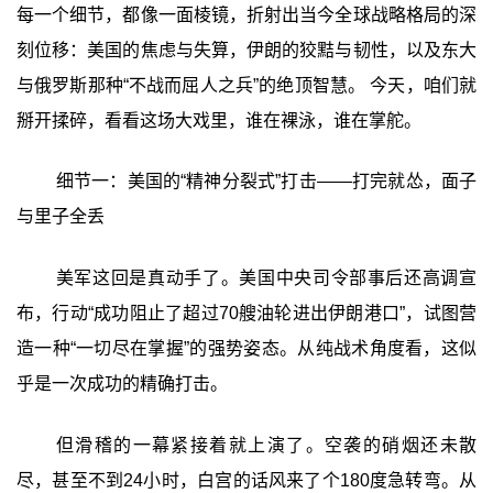
每一个细节，都像一面棱镜，折射出当今全球战略格局的深
刻位移：美国的焦虑与失算，伊朗的狡黠与韧性，以及东大
与俄罗斯那种“不战而屈人之兵”的绝顶智慧。 今天，咱们就
掰开揉碎，看看这场大戏里，谁在裸泳，谁在掌舵。
细节一：美国的“精神分裂式”打击——打完就怂，面子
与里子全丢
美军这回是真动手了。美国中央司令部事后还高调宣
布，行动“成功阻止了超过70艘油轮进出伊朗港口”，试图营
造一种“一切尽在掌握”的强势姿态。从纯战术角度看，这似
乎是一次成功的精确打击。
但滑稽的一幕紧接着就上演了。空袭的硝烟还未散
尽，甚至不到24小时，白宫的话风来了个180度急转弯。从