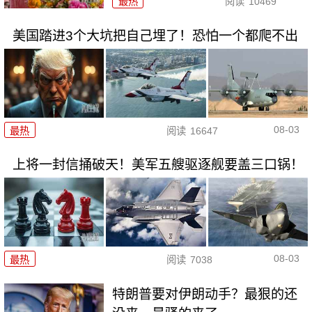
最热
阅读
10469
美国踏进3个大坑把自己埋了！恐怕一个都爬不出
08-03
最热
阅读
16647
上将一封信捅破天！美军五艘驱逐舰要盖三口锅！
08-03
最热
阅读
7038
特朗普要对伊朗动手？最狠的还