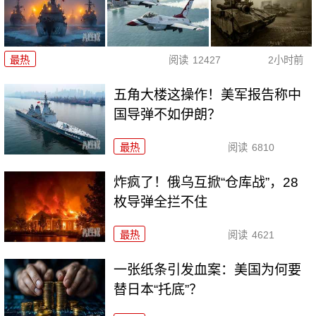
最热
阅读
12427
2小时前
五角大楼这操作！美军报告称中
国导弹不如伊朗？
最热
阅读
6810
炸疯了！俄乌互掀“仓库战”，28
枚导弹全拦不住
最热
阅读
4621
一张纸条引发血案：美国为何要
替日本“托底”？