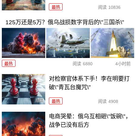
最热
阅读
10836
125万还是5万？俄乌战损数字背后的\"三国杀\"
最热
阅读
6880
4小时前
对检察官体系下手！李在明要打
破\"青瓦台魔咒\"
最热
阅读
4908
电商哭晕：俄乌互相砸\"饭碗\"，
战争已没有后方