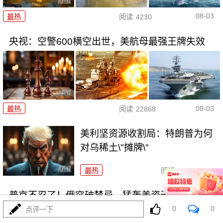
08-03
最热
阅读
4230
央视：空警600横空出世，美航母最强王牌失效
08-03
最热
阅读
22868
美利坚资源收割局：特朗普为何
对乌稀土\"摊牌\"
最热
阅读
10175
普京不忍了！俄突破禁忌，猛轰美资无人机工厂
0
0
点评一下