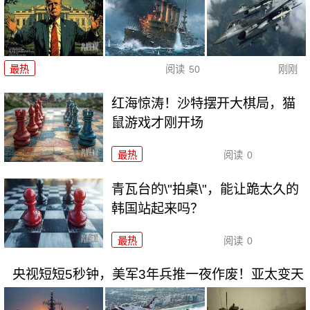
最热
阅读
50
刚刚
红海惊涛！沙特摆开大棋局，猫
鼠游戏才刚开场
最热
阅读
0
青瓦台的\"拍桌\"，能让跪太久的
韩国站起来吗？
最热
阅读
0
央视短短5秒钟，美军3年兵推一夜作废！亚太变天