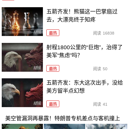
五箭齐发！熊猫这一巴掌扇过
去，大漂亮终于知疼
最热
阅读
16838
射程1800公里的“巨炮”，治得了
美军“焦虑”吗？
最热
阅读
50
五箭齐发：东大这次出手，没给
美方留半点幻想
最热
阅读
41
美空管漏洞再暴露！特朗普专机差点与客机撞上