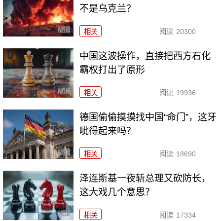
不是乌克兰？
相关
阅读
20300
中国这波操作，直接把西方石化
霸权打出了原形
相关
阅读
19936
德国偷偷摸摸找中国“命门”，这牙
呲得起来吗？
相关
阅读
18690
泽连斯基一夜斩总理又砍防长，
这大戏几个意思？
相关
阅读
17334