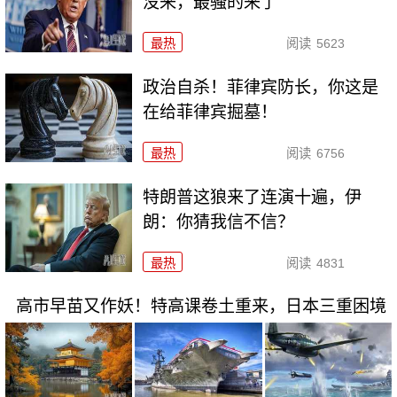
没来，最骚的来了
最热
阅读
5623
政治自杀！菲律宾防长，你这是
在给菲律宾掘墓！
最热
阅读
6756
特朗普这狼来了连演十遍，伊
朗：你猜我信不信？
最热
阅读
4831
高市早苗又作妖！特高课卷土重来，日本三重困境