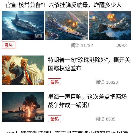
官宣“核常兼备”！六爷挂弹反航母，炸醒多少人
08-04
最热
阅读
11792
特朗普一句“珍珠港除外”，撕开美
国霸权遮羞布
最热
阅读
10823
里海一声巨响，这次差点把两场
战争炸成一锅粥！
最热
阅读
8635