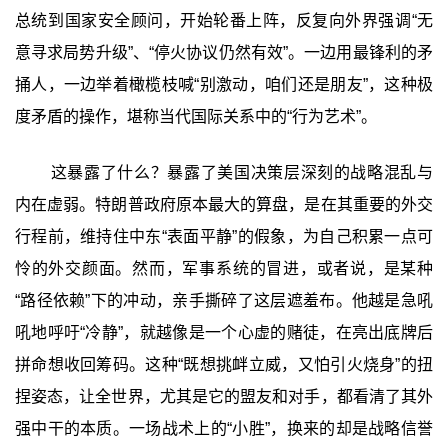
总统到国家安全顾问，开始轮番上阵，反复向外界强调“无
意寻求局势升级”、“停火协议仍然有效”。一边用最锋利的矛
捅人，一边举着橄榄枝喊“别激动，咱们还是朋友”，这种极
度矛盾的操作，堪称当代国际关系中的“行为艺术”。
这暴露了什么？暴露了美国决策层深刻的战略混乱与
内在虚弱。特朗普政府原本最大的算盘，是在其重要的外交
行程前，维持住中东“表面平静”的假象，为自己积累一点可
怜的外交颜面。然而，军事系统的冒进，或者说，是某种
“路径依赖”下的冲动，亲手撕碎了这层遮羞布。他越是急吼
吼地呼吁“冷静”，就越像是一个心虚的赌徒，在亮出底牌后
拼命想收回筹码。这种“既想挑衅立威，又怕引火烧身”的扭
捏姿态，让全世界，尤其是它的盟友和对手，都看清了其外
强中干的本质。一场战术上的“小胜”，换来的却是战略信誉