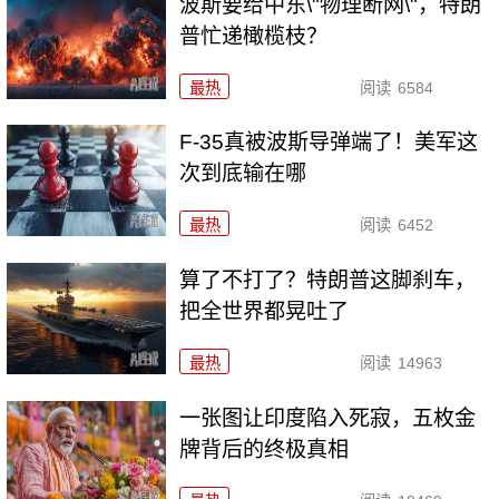
波斯要给中东\"物理断网\"，特朗
普忙递橄榄枝？
最热
阅读
6584
F-35真被波斯导弹端了！美军这
次到底输在哪
最热
阅读
6452
算了不打了？特朗普这脚刹车，
把全世界都晃吐了
最热
阅读
14963
一张图让印度陷入死寂，五枚金
牌背后的终极真相