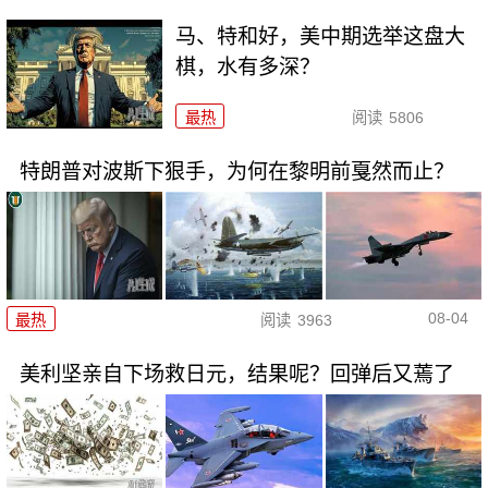
马、特和好，美中期选举这盘大
棋，水有多深？
最热
阅读
5806
特朗普对波斯下狠手，为何在黎明前戛然而止？
08-04
最热
阅读
3963
美利坚亲自下场救日元，结果呢？回弹后又蔫了