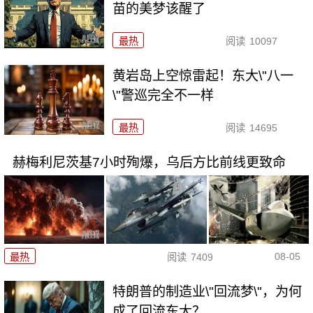
苗的美梦该醒了
最热
阅读
10097
黄岩岛上空惊雷起！东大\"八一
\"警巡完全不一样
最热
阅读
14695
赫梅利尼茨基7小时殉爆，乌后方比前线更致命
08-05
最热
阅读
7409
特朗普的制造业\"回流梦\"，为何
成了回流东大？