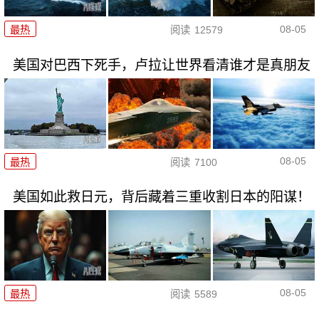
08-05
最热
阅读
12579
美国对巴西下死手，卢拉让世界看清谁才是真朋友
08-05
最热
阅读
7100
美国如此救日元，背后藏着三重收割日本的阳谋！
08-05
最热
阅读
5589