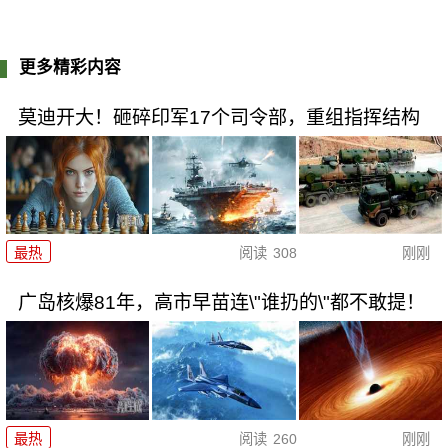
更多精彩内容
莫迪开大！砸碎印军17个司令部，重组指挥结构
最热
阅读
308
刚刚
广岛核爆81年，高市早苗连\"谁扔的\"都不敢提！
最热
阅读
260
刚刚