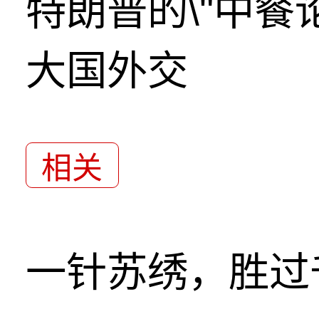
特朗普的\"中餐
大国外交
相关
一针苏绣，胜过