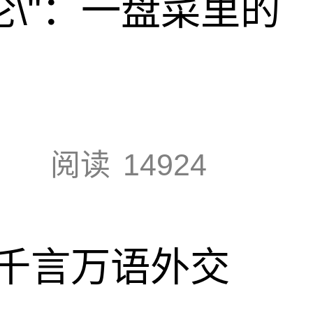
论\"：一盘菜里的
阅读
14924
千言万语外交