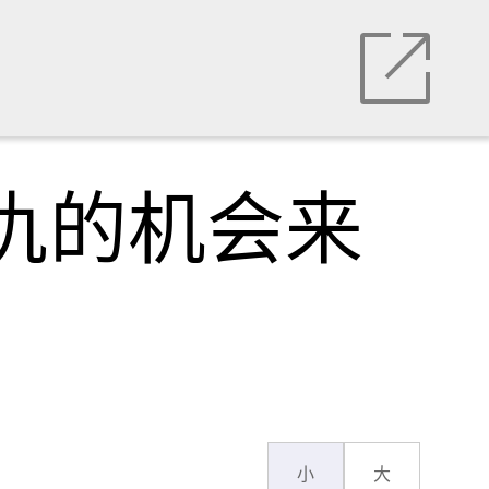
复仇的机会来
小
大