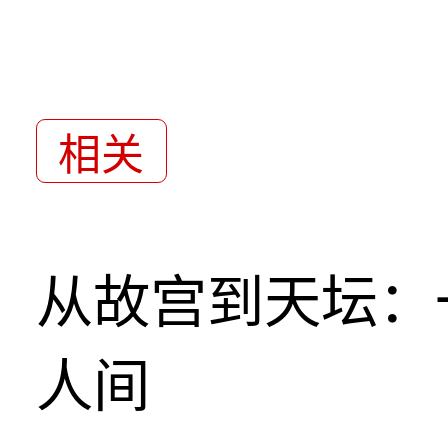
相关
从故宫到天坛：
人间