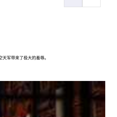
斯空天军带来了极大的羞辱。