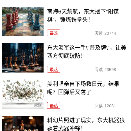
南海6天禁航，东大摆下“阳谋
棋”，锤炼铁拳头！
最热
阅读
20744
东大海军这一手\"普及牌\"，让美
西方彻底破防！
最热
阅读
23598
美利坚亲自下场救日元，结果
呢？回弹后又蔫了
最热
阅读
12061
科幻片照进了现实，东大机器狼
驮着武器冲锋！