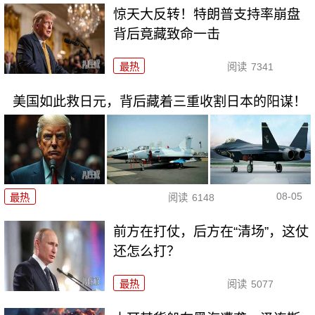
惊天大反转！特朗普支持率崩盘
背后竟藏致命一击
最热
阅读
7341
美国如此救日元，背后藏着三重收割日本的阳谋！
08-05
最热
阅读
6148
前方在打仗，后方在“清场”，这仗
还怎么打？
最热
阅读
5077