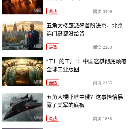
最热
阅读
3409
五角大楼鹰派翘首盼进京，北京
连门缝都没给留
最热
阅读
2163
“工厂的工厂”：中国这棋彻底颠覆
全球工业版图
最热
阅读
2155
五角大楼吓唬中俄？这事恰恰暴
露了美军的底裤
最热
阅读
1865