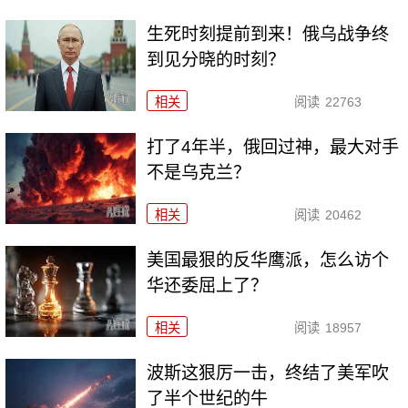
生死时刻提前到来！俄乌战争终
到见分晓的时刻？
相关
阅读
22763
打了4年半，俄回过神，最大对手
不是乌克兰？
相关
阅读
20462
美国最狠的反华鹰派，怎么访个
华还委屈上了？
相关
阅读
18957
波斯这狠厉一击，终结了美军吹
了半个世纪的牛