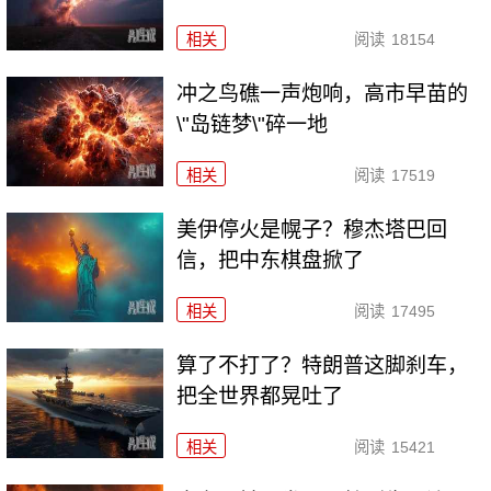
相关
阅读
18154
冲之鸟礁一声炮响，高市早苗的
\"岛链梦\"碎一地
相关
阅读
17519
美伊停火是幌子？穆杰塔巴回
信，把中东棋盘掀了
相关
阅读
17495
算了不打了？特朗普这脚刹车，
把全世界都晃吐了
相关
阅读
15421