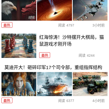
最热
阅读
4797
3小时前
红海惊涛！沙特摆开大棋局，猫
鼠游戏才刚开场
最热
阅读
4244
莫迪开大！砸碎印军17个司令部，重组指挥结构
最热
阅读
6377
4小时前