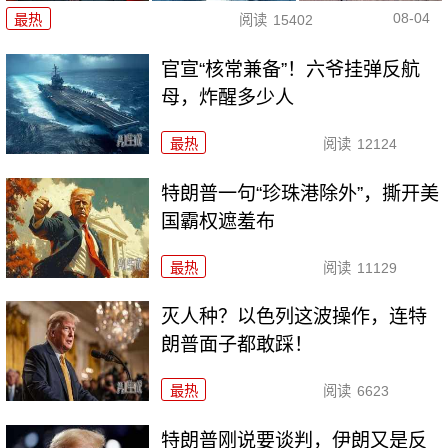
08-04
最热
阅读
15402
官宣“核常兼备”！六爷挂弹反航
母，炸醒多少人
最热
阅读
12124
特朗普一句“珍珠港除外”，撕开美
国霸权遮羞布
最热
阅读
11129
灭人种？以色列这波操作，连特
朗普面子都敢踩！
最热
阅读
6623
特朗普刚说要谈判，伊朗又是反