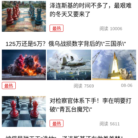
泽连斯基的时间不多了，最艰难
的冬天又要来了
最热
阅读
10006
125万还是5万？俄乌战损数字背后的\"三国杀\"
08-06
最热
阅读
7569
对检察官体系下手！李在明要打
破\"青瓦台魔咒\"
最热
阅读
5611