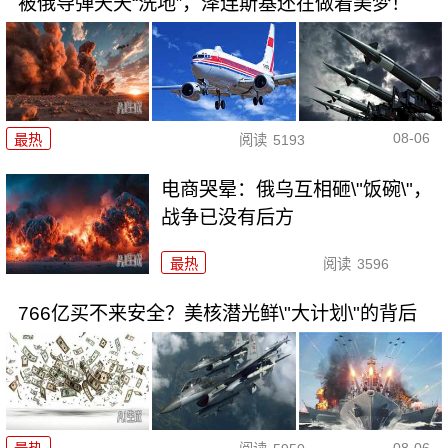
被俄导弹天天“洗地”，泽连斯基还在做着美梦！
08-06
最热
阅读
5193
电商哭晕：俄乌互相砸\"饭碗\"，
战争已没有后方
最热
阅读
3596
766亿买不来安全？美核潜光鲜\"大计划\"的背后
08-06