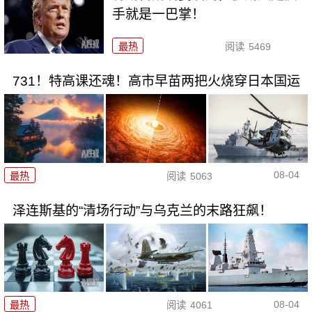
手就是一巴掌！
最热
阅读
5469
731！特高课还魂！高市早苗两把火烧穿日本国运
08-04
最热
阅读
5063
泽连斯基的“清场行动”与乌克兰的末路狂飙！
08-04
最热
阅读
4061