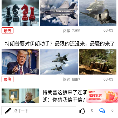
08-03
最热
阅读
7355
特朗普要对伊朗动手？最狠的还没来，最骚的来了
08-03
最热
阅读
5957
特朗普这狼来了连演十遍，伊
朗：你猜我信不信？
0
0
点评一下
最热
阅读
5172