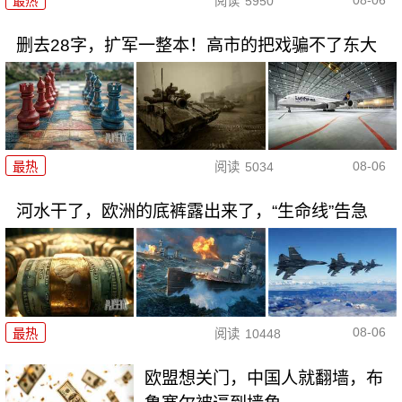
最热
阅读
5950
删去28字，扩军一整本！高市的把戏骗不了东大
08-06
最热
阅读
5034
河水干了，欧洲的底裤露出来了，“生命线”告急
08-06
最热
阅读
10448
欧盟想关门，中国人就翻墙，布