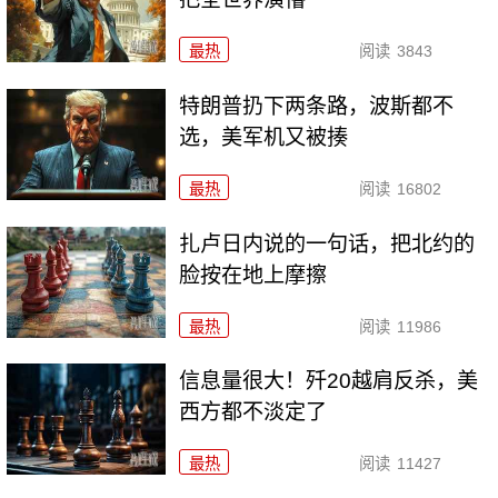
最热
阅读
3843
特朗普扔下两条路，波斯都不
选，美军机又被揍
最热
阅读
16802
扎卢日内说的一句话，把北约的
脸按在地上摩擦
最热
阅读
11986
信息量很大！歼20越肩反杀，美
西方都不淡定了
最热
阅读
11427