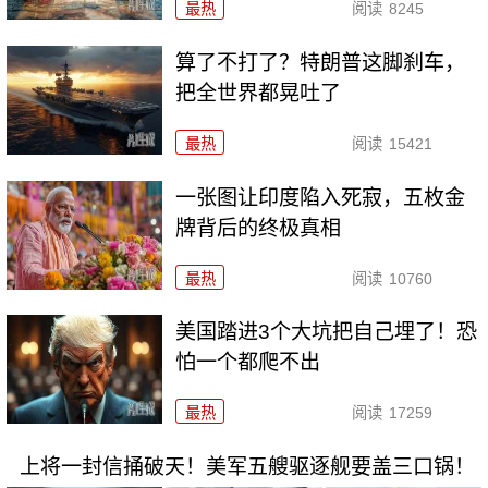
最热
阅读
8245
算了不打了？特朗普这脚刹车，
把全世界都晃吐了
最热
阅读
15421
一张图让印度陷入死寂，五枚金
牌背后的终极真相
最热
阅读
10760
美国踏进3个大坑把自己埋了！恐
怕一个都爬不出
最热
阅读
17259
上将一封信捅破天！美军五艘驱逐舰要盖三口锅！