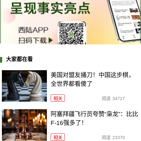
大家都在看
美国对盟友捅刀！中国这步棋，
全世界都看傻了
相关
阅读
34717
阿塞拜疆飞行员夸赞“枭龙”：比比
F-16强多了！
相关
阅读
23370