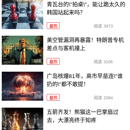
青瓦台的\"拍桌\"，能让跪太久的
韩国站起来吗？
最热
阅读
3973
美空管漏洞再暴露！特朗普专机
差点与客机撞上
最热
阅读
3106
广岛核爆81年，高市早苗连\"谁
扔的\"都不敢提！
最热
阅读
2084
五箭齐发！熊猫这一巴掌扇过
去，大漂亮终于知疼