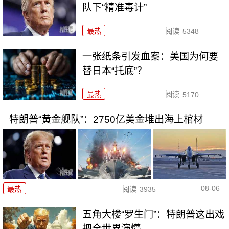
队下“精准毒计”
最热
阅读
5348
一张纸条引发血案：美国为何要
替日本“托底”？
最热
阅读
5170
特朗普“黄金舰队”：2750亿美金堆出海上棺材
08-06
最热
阅读
3935
五角大楼“罗生门”：特朗普这出戏
把全世界演懵