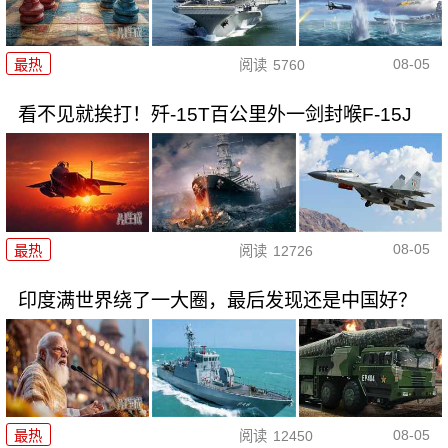
08-05
最热
阅读
5760
看不见就挨打！歼-15T百公里外一剑封喉F-15J
08-05
最热
阅读
12726
印度满世界绕了一大圈，最后发现还是中国好？
08-05
最热
阅读
12450