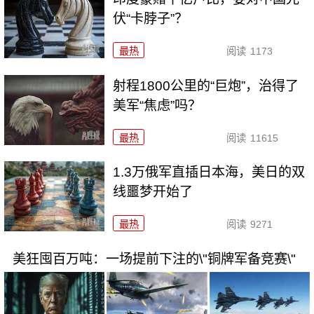
伏“卡脖子”？
最热
阅读
1173
射程1800公里的“巨炮”，治得了
美军“焦虑”吗？
最热
阅读
11615
1.3万俄军直插日本海，美日的双
线噩梦开始了
最热
阅读
9271
美狂囤百万吨：一场提前下注的\"铜牌军备竞赛\"