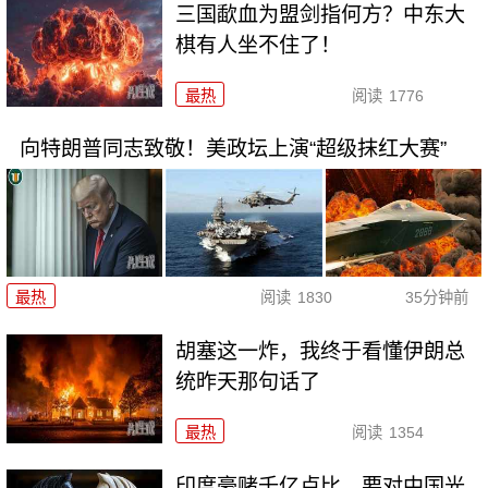
三国歃血为盟剑指何方？中东大
棋有人坐不住了！
最热
阅读
1776
向特朗普同志致敬！美政坛上演“超级抹红大赛”
最热
阅读
1830
35分钟前
胡塞这一炸，我终于看懂伊朗总
统昨天那句话了
最热
阅读
1354
印度豪赌千亿卢比，要对中国光