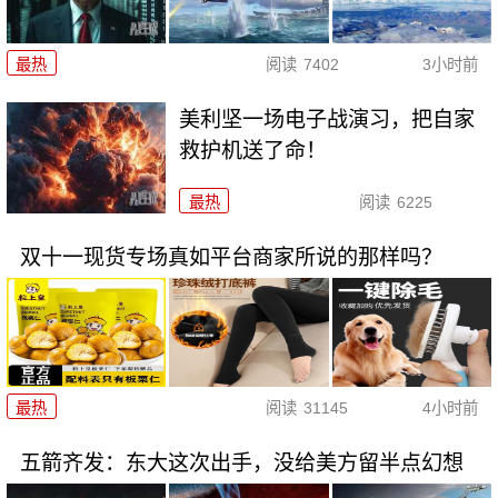
最热
阅读
7402
3小时前
美利坚一场电子战演习，把自家
救护机送了命！
最热
阅读
6225
双十一现货专场真如平台商家所说的那样吗？
最热
阅读
31145
4小时前
五箭齐发：东大这次出手，没给美方留半点幻想