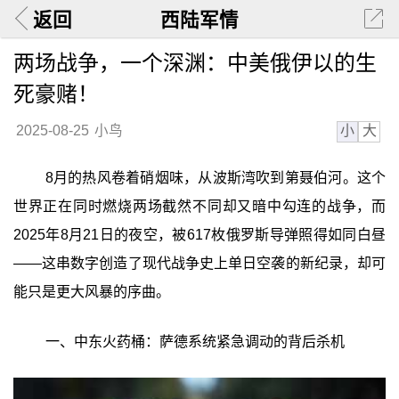
返回
西陆军情
两场战争，一个深渊：中美俄伊以的生
死豪赌！
小
大
2025-08-25
小鸟
8月的热风卷着硝烟味，从波斯湾吹到第聂伯河。这个
世界正在同时燃烧两场截然不同却又暗中勾连的战争，而
2025年8月21日的夜空，被617枚俄罗斯导弹照得如同白昼
——这串数字创造了现代战争史上单日空袭的新纪录，却可
能只是更大风暴的序曲。
一、中东火药桶：萨德系统紧急调动的背后杀机