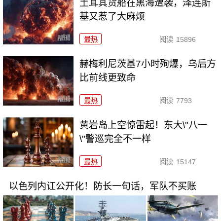
土耳其货船在黑海遭袭，泽连斯
基又惹了大麻烦
最热
阅读
15896
赫梅利尼茨基7小时殉爆，乌后方
比前线更致命
最热
阅读
7793
黄岩岛上空惊雷起！东大\"八一
\"警巡完全不一样
最热
阅读
15147
以色列内讧公开化！防长一句话，军队不买账