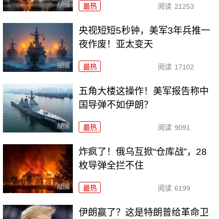
最热
阅读
21253
央视短短5秒钟，美军3年兵推一
夜作废！亚太变天
最热
阅读
17102
五角大楼这操作！美军报告称中
国导弹不如伊朗？
最热
阅读
9091
炸疯了！俄乌互掀“仓库战”，28
枚导弹全拦不住
最热
阅读
6199
伊朗赢了？这是特朗普给革命卫