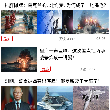
扎胖摊牌：乌克兰的\"北约梦\"为何成了一地鸡毛？
08-05
最热
阅读
4307
里海一声巨响，这次差点把两场
战争炸成一锅粥！
最热
阅读
8997
刚刚，普京被逼亮出底牌！俄罗斯要干大事了！