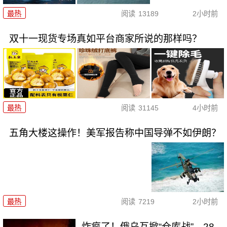
最热
阅读
13189
2小时前
双十一现货专场真如平台商家所说的那样吗？
最热
阅读
31145
4小时前
五角大楼这操作！美军报告称中国导弹不如伊朗？
最热
阅读
7219
2小时前
炸疯了！俄乌互掀“仓库战”，28