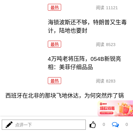
最热
阅读
11121
海锁波斯还不够，特朗普又生毒
计，陆地也要封
最热
阅读
8523
4万吨老将压阵，054B新锐亮
相：美菲仔细品品
最热
阅读
8283
西班牙在北非的那块飞地休达，为何突然炸了锅
0
0
点评一下