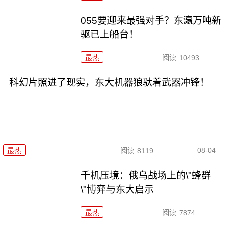
055要迎来最强对手？东瀛万吨新
驱已上船台！
最热
阅读
10493
科幻片照进了现实，东大机器狼驮着武器冲锋！
08-04
最热
阅读
8119
千机压境：俄乌战场上的\"蜂群
\"博弈与东大启示
最热
阅读
7874