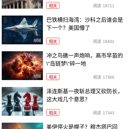
相关
阅读
18711
巴铁横扫海湾：沙科之后谁会是
下一个？美国懵了
相关
阅读
18402
冲之鸟礁一声炮响，高市早苗的
\"岛链梦\"碎一地
相关
阅读
17368
泽连斯基一夜斩总理又砍防长，
这大戏几个意思？
相关
阅读
17343
美伊停火是幌子？穆杰塔巴回