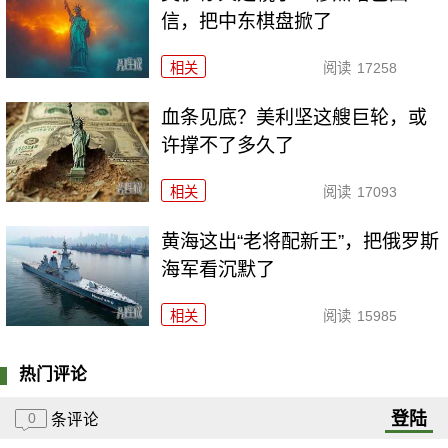
信，把中东棋盘掀了
相关
阅读
17258
血条见底？美利坚这艘巨轮，或
许撑不了多久了
相关
阅读
17093
黄海这出“老将配新王”，把俄罗斯
海军看沉默了
相关
阅读
15985
热门评论
登陆
0
条评论