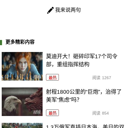
我来说两句
更多精彩内容
莫迪开大！砸碎印军17个司令
部，重组指挥结构
最热
阅读
1267
射程1800公里的“巨炮”，治得了
美军“焦虑”吗？
最热
阅读
854
1.3万俄军直插日本海，美日的双