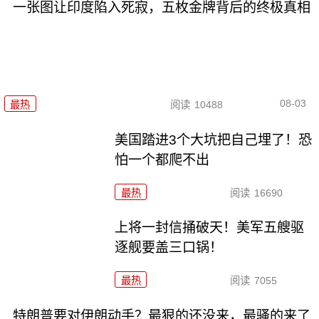
一张图让印度陷入死寂，五枚金牌背后的终极真相
08-03
最热
阅读
10488
美国踏进3个大坑把自己埋了！恐
怕一个都爬不出
最热
阅读
16690
上将一封信捅破天！美军五艘驱
逐舰要盖三口锅！
最热
阅读
7055
特朗普要对伊朗动手？最狠的还没来，最骚的来了