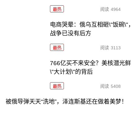
最热
阅读
4964
电商哭晕：俄乌互相砸\"饭碗\"，
战争已没有后方
最热
阅读
3113
766亿买不来安全？美核潜光鲜
\"大计划\"的背后
最热
阅读
5408
被俄导弹天天“洗地”，泽连斯基还在做着美梦！