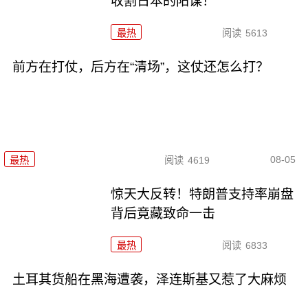
收割日本的阳谋！
最热
阅读
5613
前方在打仗，后方在“清场”，这仗还怎么打？
08-05
最热
阅读
4619
惊天大反转！特朗普支持率崩盘
背后竟藏致命一击
最热
阅读
6833
土耳其货船在黑海遭袭，泽连斯基又惹了大麻烦