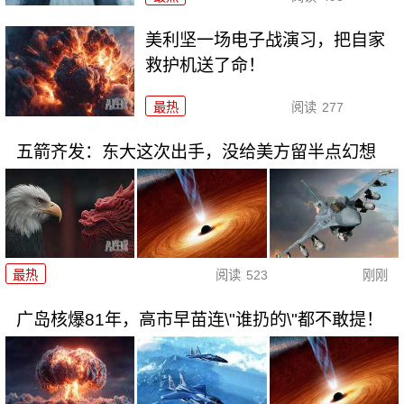
美利坚一场电子战演习，把自家
救护机送了命！
最热
阅读
277
五箭齐发：东大这次出手，没给美方留半点幻想
最热
阅读
523
刚刚
广岛核爆81年，高市早苗连\"谁扔的\"都不敢提！