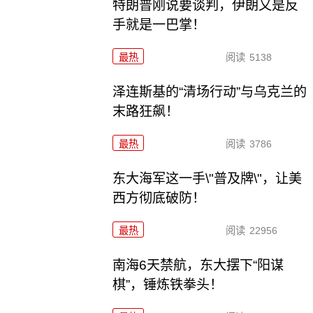
特朗普刚说要谈判，伊朗又是反
手就是一巴掌！
最热
阅读
5138
泽连斯基的“清场行动”与乌克兰的
末路狂飙！
最热
阅读
3786
东大海军这一手\"普及牌\"，让美
西方彻底破防！
最热
阅读
22956
南海6天禁航，东大摆下“阳谋
棋”，锤炼铁拳头！