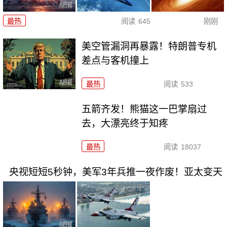
最热
阅读
645
刚刚
美空管漏洞再暴露！特朗普专机
差点与客机撞上
最热
阅读
533
五箭齐发！熊猫这一巴掌扇过
去，大漂亮终于知疼
最热
阅读
18037
央视短短5秒钟，美军3年兵推一夜作废！亚太变天