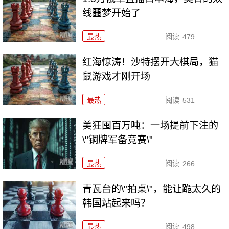
线噩梦开始了
最热
阅读
479
红海惊涛！沙特摆开大棋局，猫
鼠游戏才刚开场
最热
阅读
531
美狂囤百万吨：一场提前下注的
\"铜牌军备竞赛\"
最热
阅读
266
青瓦台的\"拍桌\"，能让跪太久的
韩国站起来吗？
最热
阅读
498