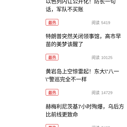
以色列内讧公开化！防长一句
话，军队不买账
最热
阅读
5419
特朗普突然关闭领事馆，高市早
苗的美梦该醒了
最热
阅读
10125
黄岩岛上空惊雷起！东大\"八一
\"警巡完全不一样
最热
阅读
14729
赫梅利尼茨基7小时殉爆，乌后方
比前线更致命