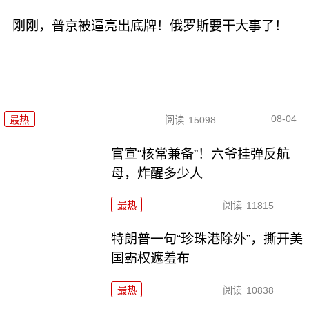
刚刚，普京被逼亮出底牌！俄罗斯要干大事了！
08-04
最热
阅读
15098
官宣“核常兼备”！六爷挂弹反航
母，炸醒多少人
最热
阅读
11815
特朗普一句“珍珠港除外”，撕开美
国霸权遮羞布
最热
阅读
10838