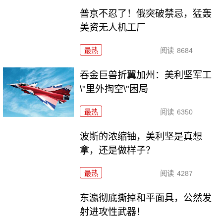
普京不忍了！俄突破禁忌，猛轰
美资无人机工厂
最热
阅读
8684
吞金巨兽折翼加州：美利坚军工
\"里外掏空\"困局
最热
阅读
6350
波斯的浓缩铀，美利坚是真想
拿，还是做样子？
最热
阅读
4287
东瀛彻底撕掉和平面具，公然发
射进攻性武器！