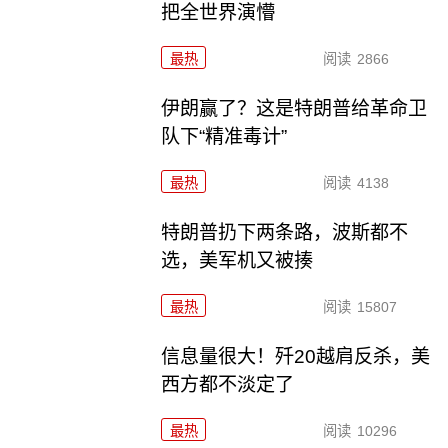
把全世界演懵
最热
阅读
2866
伊朗赢了？这是特朗普给革命卫
队下“精准毒计”
最热
阅读
4138
特朗普扔下两条路，波斯都不
选，美军机又被揍
最热
阅读
15807
信息量很大！歼20越肩反杀，美
西方都不淡定了
最热
阅读
10296