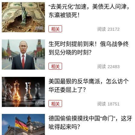
“去美元化”加速，美债无人问津，
东瀛被锁死！
相关
阅读
23172
生死时刻提前到来！俄乌战争终
到见分晓的时刻？
相关
阅读
22483
美国最狠的反华鹰派，怎么访个
华还委屈上了？
相关
阅读
18751
德国偷偷摸摸找中国“命门”，这牙
呲得起来吗？