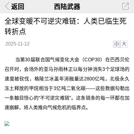
返回
西陆武器
全球变暖不可逆灾难链：人类已临生死
转折点
小
大
2025-11-12
当第30届联合国气候变化大会（COP30）在巴西贝伦
召开时，会场外的亚马孙雨林正以每分钟消失3个足球场的
速度被砍伐，格陵兰冰盖年消融量达2800亿吨，北极永久
冻土释放的甲烷相当于3亿吨二氧化碳——这些数据勾勒出
一条触目惊心的“不可逆灾难链”。这条链条的每一环都在加
速崩解，将人类推向气候危机的临界点。