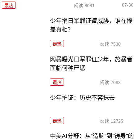
07-30
最热
阅读
8081
少年捐日军罪证遭威胁，谁在掩
盖真相？
最热
阅读
7538
网暴曝光日军罪证少年，施暴者
面临何种严惩
最热
阅读
7083
少年护证：历史不容抹去
最热
阅读
12725
中美AI分野：从“造脑”到“铸身”的