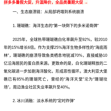
拼多多暑假大促，升温降价，全品类暑期大促 →
一、生态崩溃链：从局部坍塌到系统崩溃
1. 珊瑚礁：海洋生态的“第一块倒下的多米诺骨牌”
2025年，全球热带珊瑚礁白化率飙升至92%，较2010
年的15%增长6倍。作为支撑25%海洋生物多样性的“海底雨
林”，珊瑚礁的崩溃导致鱼类栖息地锐减70%，直接威胁10
亿沿海居民的蛋白质来源。更致命的是，白化珊瑚释放的二
氧化碳进一步加剧海洋酸化，形成恶性循环。澳大利亚大堡
礁已有85%的珊瑚死亡，曾经的“海洋天堂”沦为“珊瑚坟
场”，周边渔业社区失业率飙升至40%。
2. 冰川消融：淡水系统的“定时炸弹”