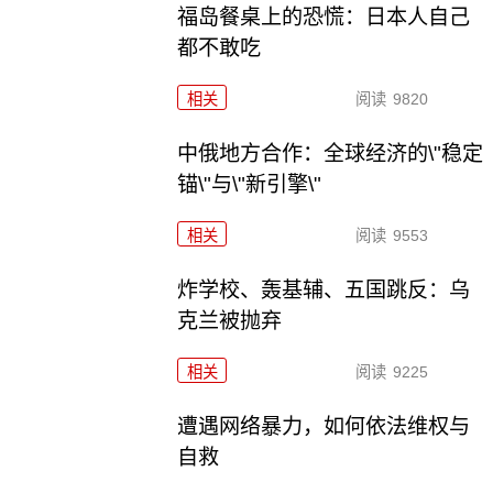
福岛餐桌上的恐慌：日本人自己
都不敢吃
相关
阅读
9820
中俄地方合作：全球经济的\"稳定
锚\"与\"新引擎\"
相关
阅读
9553
炸学校、轰基辅、五国跳反：乌
克兰被抛弃
相关
阅读
9225
遭遇网络暴力，如何依法维权与
自救