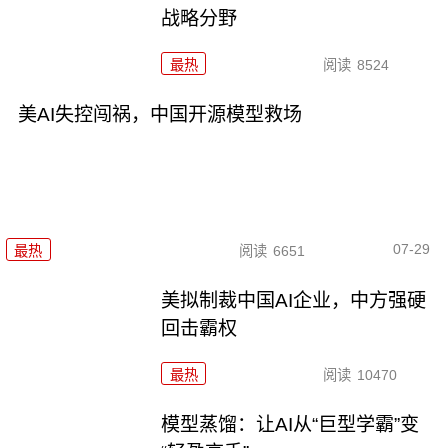
战略分野
最热
阅读
8524
美AI失控闯祸，中国开源模型救场
07-29
最热
阅读
6651
美拟制裁中国AI企业，中方强硬
回击霸权
最热
阅读
10470
模型蒸馏：让AI从“巨型学霸”变