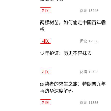
相关
阅读
13248
两棵树苗，如何偷走中国百年霸
权
相关
阅读
12938
少年护证：历史不容抹去
相关
阅读
12725
弱势者的求生之旅：特朗普九年
再访华深度解码
相关
阅读
11355