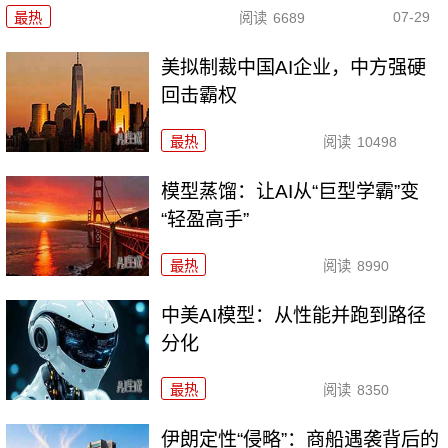
07-29
最热
阅读
6689
美拟制裁中国AI企业，中方强硬
回击霸权
最热
阅读
10498
模型蒸馏：让AI从“巨型学霸”变
“轻盈高手”
最热
阅读
8990
中美AI模型：从性能并跑到路径
分化
最热
阅读
8350
伊朗定性“侵略”：商船遇袭背后的