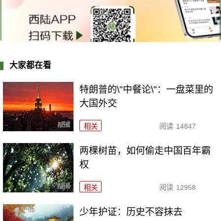
大家都在看
特朗普的\"中餐论\"：一盘菜里的
大国外交
相关
阅读
14847
两棵树苗，如何偷走中国百年霸
权
相关
阅读
12958
少年护证：历史不容抹去