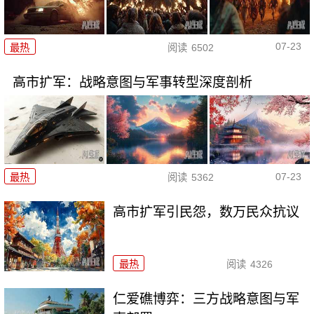
07-23
最热
阅读
6502
高市扩军：战略意图与军事转型深度剖析
07-23
最热
阅读
5362
高市扩军引民怨，数万民众抗议
最热
阅读
4326
仁爱礁博弈：三方战略意图与军