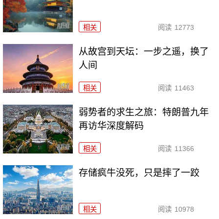
相关
阅读
12773
从故宫到天坛：一步之遥，换了
人间
相关
阅读
11463
弱势者的求生之旅：特朗普九年
再访华深度解码
相关
阅读
11366
存储疯牛没死，只是摔了一跤
相关
阅读
10978