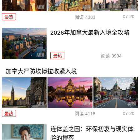
07-20
最热
阅读
4383
2026年加拿大最新入境全攻略
最热
阅读
3904
加拿大严防埃博拉收紧入境
07-20
最热
阅读
4118
连体盖之困：环保初衷与现实体
验的博弈