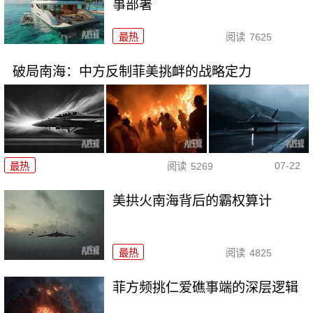
事部署
最热
阅读
7625
破局南海：中方反制菲美挑衅的战略定力
07-22
最热
阅读
5269
美拱火南海背后的霸权算计
最热
阅读
4825
菲方频挑仁爱礁事端的深层逻辑