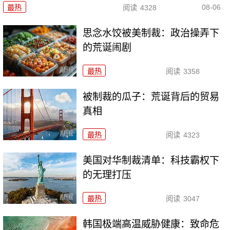
08-06
最热
阅读
4328
思念水饺被美制裁：政治操弄下
的荒诞闹剧
最热
阅读
3358
被制裁的瓜子：荒诞背后的贸易
真相
最热
阅读
4323
美国对华制裁清单：科技霸权下
的无理打压
最热
阅读
3047
韩国极端高温威胁健康：致命危