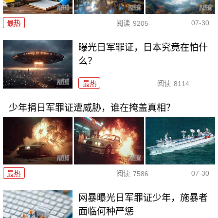
07-30
最热
阅读
9205
曝光日军罪证，日本究竟在怕什
么？
最热
阅读
8114
少年捐日军罪证遭威胁，谁在掩盖真相？
07-30
最热
阅读
7586
网暴曝光日军罪证少年，施暴者
面临何种严惩