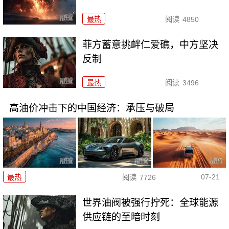
最热
阅读
4850
菲方蓄意挑衅仁爱礁，中方坚决
反制
最热
阅读
3496
高油价冲击下的中国经济：承压与破局
07-21
最热
阅读
7726
世界油阀被强行拧死：全球能源
供应链的至暗时刻