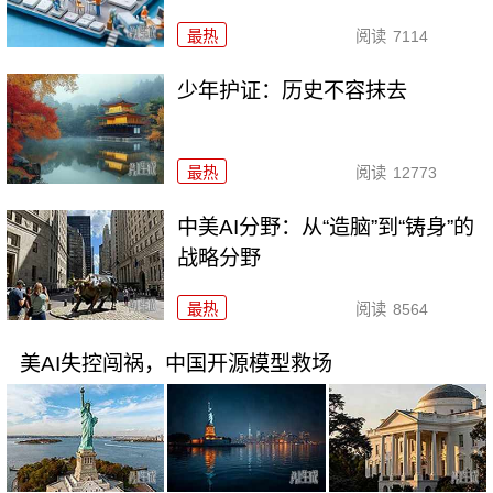
最热
阅读
7114
少年护证：历史不容抹去
最热
阅读
12773
中美AI分野：从“造脑”到“铸身”的
战略分野
最热
阅读
8564
美AI失控闯祸，中国开源模型救场