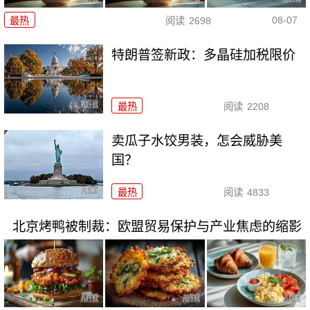
08-07
最热
阅读
2698
特朗普签新政：多晶硅加税限价
最热
阅读
2208
卖瓜子水饺男装，怎会威胁美
国？
最热
阅读
4833
北京烤鸭被制裁：欧盟贸易保护与产业焦虑的缩影