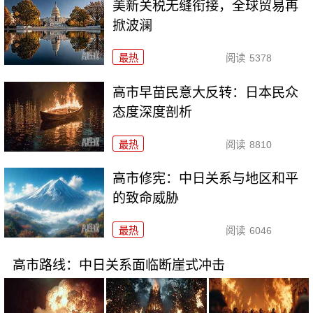
美新关税无缝衔接，全球贸易再
掀波澜
最热
阅读
5378
高市早苗民意大反转：日本民众
态度深度剖析
最热
阅读
8810
高市修宪：中日关系与地区和平
的致命威胁
最热
阅读
6046
高市路线：中日关系面临断崖式冲击