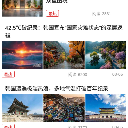
双重困境
最热
阅读
2831
42.5℃破纪录：韩国宣布“国家灾难状态”的深层逻
辑
08-05
最热
阅读
6200
韩国遭遇极端热浪，多地气温打破百年纪录
08-05
最热
阅读
3772