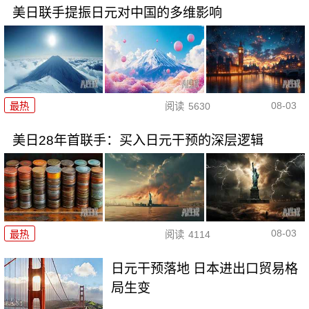
美日联手提振日元对中国的多维影响
08-03
最热
阅读
5630
美日28年首联手：买入日元干预的深层逻辑
08-03
最热
阅读
4114
日元干预落地 日本进出口贸易格
局生变