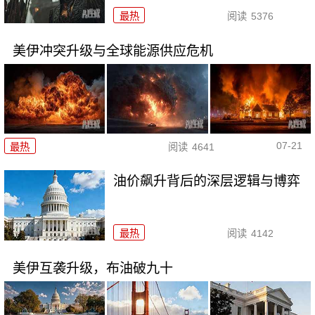
最热
阅读
5376
美伊冲突升级与全球能源供应危机
07-21
最热
阅读
4641
油价飙升背后的深层逻辑与博弈
最热
阅读
4142
美伊互袭升级，布油破九十