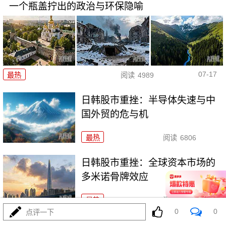
一个瓶盖拧出的政治与环保隐喻
07-17
最热
阅读
4989
日韩股市重挫：半导体失速与中
国外贸的危与机
最热
阅读
6806
日韩股市重挫：全球资本市场的
多米诺骨牌效应
最热
阅读
5720
0
0
点评一下
日韩股市狂泻：深度解析与投资者应对策略