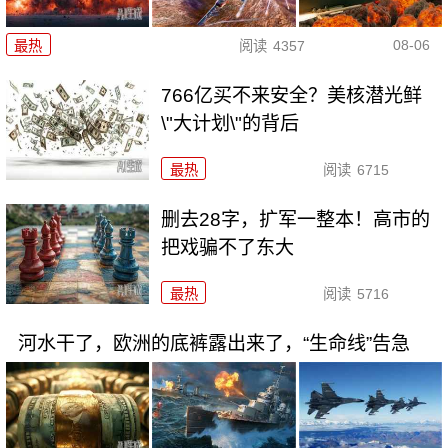
08-06
最热
阅读
4357
766亿买不来安全？美核潜光鲜
\"大计划\"的背后
最热
阅读
6715
删去28字，扩军一整本！高市的
把戏骗不了东大
最热
阅读
5716
河水干了，欧洲的底裤露出来了，“生命线”告急