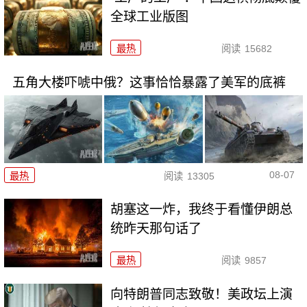
全球工业版图
最热
阅读
15682
五角大楼吓唬中俄？这事恰恰暴露了美军的底裤
08-07
最热
阅读
13305
胡塞这一炸，我终于看懂伊朗总
统昨天那句话了
最热
阅读
9857
向特朗普同志致敬！美政坛上演