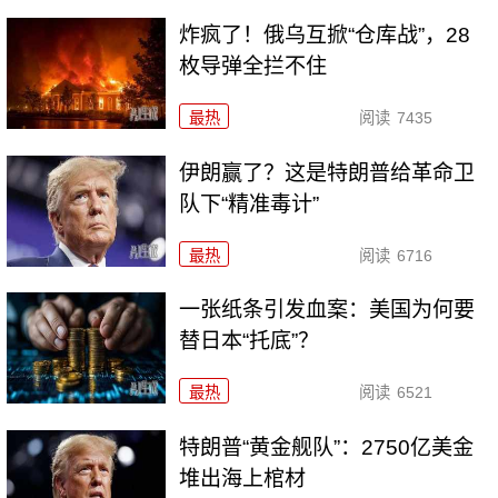
炸疯了！俄乌互掀“仓库战”，28
枚导弹全拦不住
最热
阅读
7435
伊朗赢了？这是特朗普给革命卫
队下“精准毒计”
最热
阅读
6716
一张纸条引发血案：美国为何要
替日本“托底”？
最热
阅读
6521
特朗普“黄金舰队”：2750亿美金
堆出海上棺材