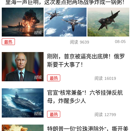
里海一声巨响，这次差点把两场战争炸成一锅粥！
08-05
最热
阅读
9639
刚刚，普京被逼亮出底牌！俄罗
斯要干大事了！
最热
阅读
16019
官宣“核常兼备”！六爷挂弹反航
母，炸醒多少人
最热
阅读
12799
特朗普一句“珍珠港除外”，撕开美