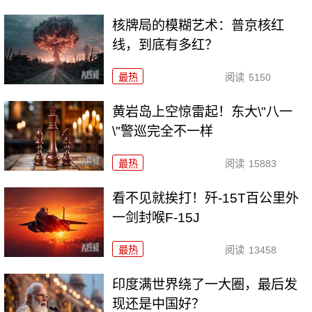
核牌局的模糊艺术：普京核红
线，到底有多红？
最热
阅读
5150
黄岩岛上空惊雷起！东大\"八一
\"警巡完全不一样
最热
阅读
15883
看不见就挨打！歼-15T百公里外
一剑封喉F-15J
最热
阅读
13458
印度满世界绕了一大圈，最后发
现还是中国好？