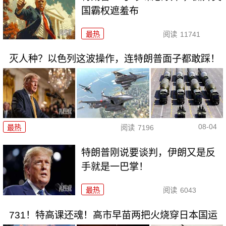
国霸权遮羞布
最热
阅读
11741
灭人种？以色列这波操作，连特朗普面子都敢踩！
08-04
最热
阅读
7196
特朗普刚说要谈判，伊朗又是反
手就是一巴掌！
最热
阅读
6043
731！特高课还魂！高市早苗两把火烧穿日本国运