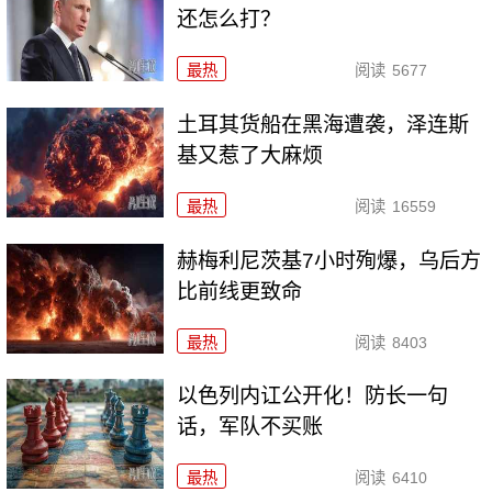
还怎么打？
最热
阅读
5677
土耳其货船在黑海遭袭，泽连斯
基又惹了大麻烦
最热
阅读
16559
赫梅利尼茨基7小时殉爆，乌后方
比前线更致命
最热
阅读
8403
以色列内讧公开化！防长一句
话，军队不买账
最热
阅读
6410