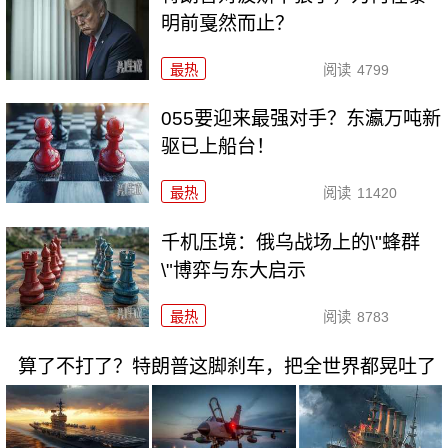
明前戛然而止？
最热
阅读
4799
055要迎来最强对手？东瀛万吨新
驱已上船台！
最热
阅读
11420
千机压境：俄乌战场上的\"蜂群
\"博弈与东大启示
最热
阅读
8783
算了不打了？特朗普这脚刹车，把全世界都晃吐了