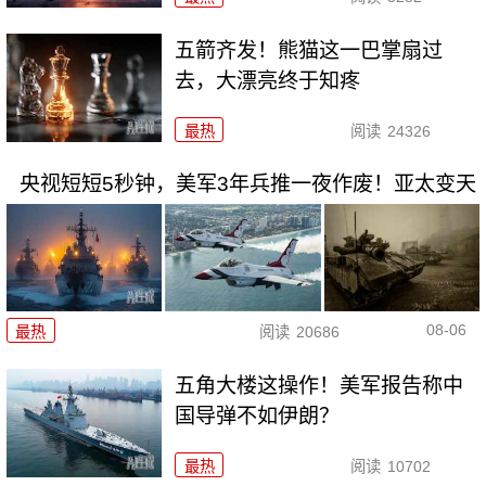
五箭齐发！熊猫这一巴掌扇过
去，大漂亮终于知疼
最热
阅读
24326
央视短短5秒钟，美军3年兵推一夜作废！亚太变天
08-06
最热
阅读
20686
五角大楼这操作！美军报告称中
国导弹不如伊朗？
最热
阅读
10702