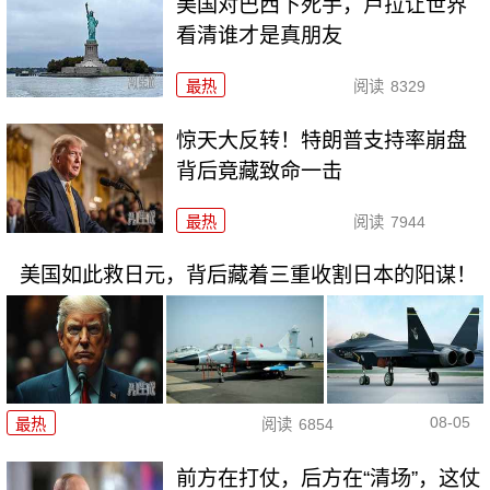
美国对巴西下死手，卢拉让世界
看清谁才是真朋友
最热
阅读
8329
惊天大反转！特朗普支持率崩盘
背后竟藏致命一击
最热
阅读
7944
美国如此救日元，背后藏着三重收割日本的阳谋！
08-05
最热
阅读
6854
前方在打仗，后方在“清场”，这仗