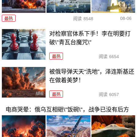
08-06
最热
阅读
8548
对检察官体系下手！李在明要打
破\"青瓦台魔咒\"
最热
阅读
6654
被俄导弹天天“洗地”，泽连斯基还
在做着美梦！
最热
阅读
6057
电商哭晕：俄乌互相砸\"饭碗\"，战争已没有后方