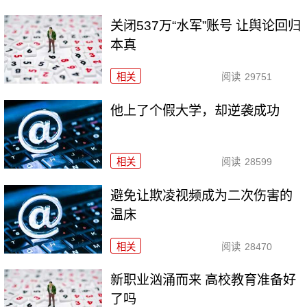
关闭537万“水军”账号 让舆论回归
本真
相关
阅读
29751
他上了个假大学，却逆袭成功
相关
阅读
28599
避免让欺凌视频成为二次伤害的
温床
相关
阅读
28470
新职业汹涌而来 高校教育准备好
了吗