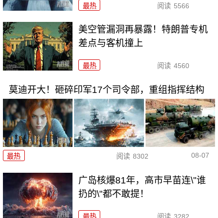
最热
阅读
5566
美空管漏洞再暴露！特朗普专机
差点与客机撞上
最热
阅读
4560
莫迪开大！砸碎印军17个司令部，重组指挥结构
08-07
最热
阅读
8302
广岛核爆81年，高市早苗连\"谁
扔的\"都不敢提！
最热
阅读
3282