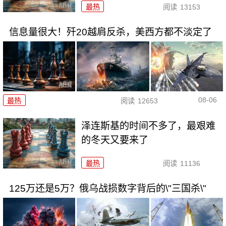
最热
阅读
13153
信息量很大！歼20越肩反杀，美西方都不淡定了
08-06
最热
阅读
12653
泽连斯基的时间不多了，最艰难
的冬天又要来了
最热
阅读
11136
125万还是5万？俄乌战损数字背后的\"三国杀\"