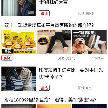
“超级抹红大赛”
最热
阅读
9845
双十一现货专场真如平台商家所说的那样吗？
最热
阅读
31145
4小时前
印度豪赌千亿卢比，要对中国光
伏“卡脖子”？
最热
阅读
8714
射程1800公里的“巨炮”，治得了美军“焦虑”吗？