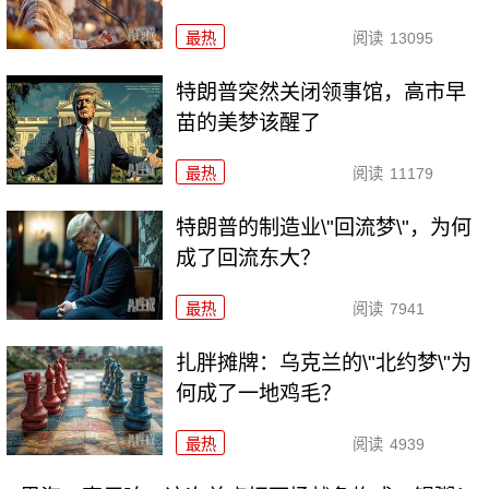
最热
阅读
13095
特朗普突然关闭领事馆，高市早
苗的美梦该醒了
最热
阅读
11179
特朗普的制造业\"回流梦\"，为何
成了回流东大？
最热
阅读
7941
扎胖摊牌：乌克兰的\"北约梦\"为
何成了一地鸡毛？
最热
阅读
4939