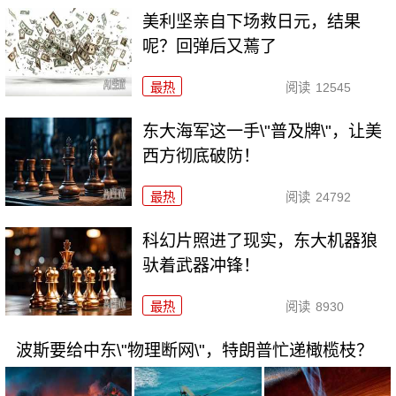
美利坚亲自下场救日元，结果
呢？回弹后又蔫了
最热
阅读
12545
东大海军这一手\"普及牌\"，让美
西方彻底破防！
最热
阅读
24792
科幻片照进了现实，东大机器狼
驮着武器冲锋！
最热
阅读
8930
波斯要给中东\"物理断网\"，特朗普忙递橄榄枝？