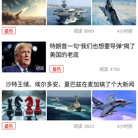
最热
阅读
8999
4小时前
特朗普一句“我们也想要导弹”揭了
美国的老底
最热
阅读
4750
沙特王储、埃尔多安、夏巴兹在麦加搞了个大新闻
最热
阅读
3823
4小时前