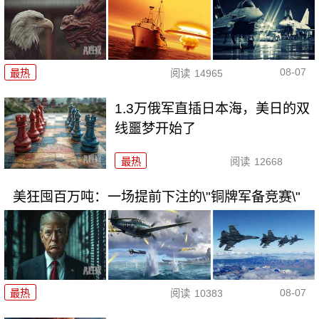
08-07
最热
阅读
14965
1.3万俄军直插日本海，美日的双
线噩梦开始了
最热
阅读
12668
美狂囤百万吨：一场提前下注的\"铜牌军备竞赛\"
08-07
最热
阅读
10383