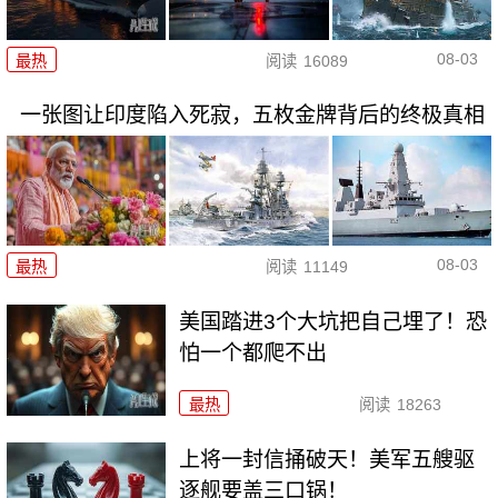
08-03
最热
阅读
16089
一张图让印度陷入死寂，五枚金牌背后的终极真相
08-03
最热
阅读
11149
美国踏进3个大坑把自己埋了！恐
怕一个都爬不出
最热
阅读
18263
上将一封信捅破天！美军五艘驱
逐舰要盖三口锅！