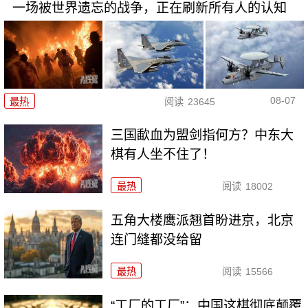
一场被世界遗忘的战争，正在刷新所有人的认知
08-07
最热
阅读
23645
三国歃血为盟剑指何方？中东大
棋有人坐不住了！
最热
阅读
18002
五角大楼鹰派翘首盼进京，北京
连门缝都没给留
最热
阅读
15566
“工厂的工厂”：中国这棋彻底颠覆