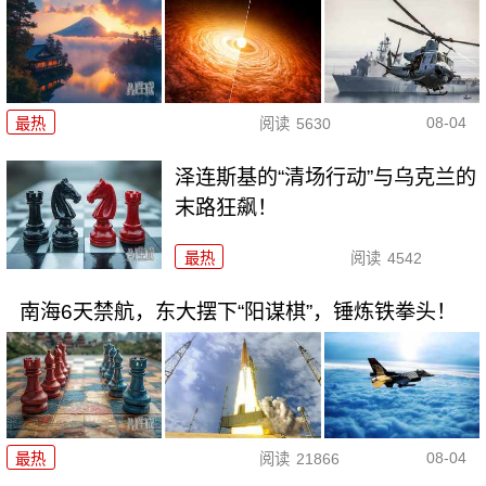
08-04
最热
阅读
5630
泽连斯基的“清场行动”与乌克兰的
末路狂飙！
最热
阅读
4542
南海6天禁航，东大摆下“阳谋棋”，锤炼铁拳头！
08-04
最热
阅读
21866