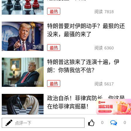
最热
阅读
7818
特朗普要对伊朗动手？最狠的还
没来，最骚的来了
最热
阅读
6360
特朗普这狼来了连演十遍，伊
朗：你猜我信不信？
最热
阅读
5617
政治自杀！菲律宾防长，你这是
在给菲律宾掘墓！
最热
阅读
7307
0
0
点评一下