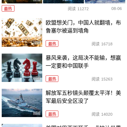
08-06
最热
阅读
11272
欧盟想关门，中国人就翻墙，布
鲁塞尔被逼到墙角
最热
阅读
16718
暴风来袭，这局决不能输，想赢
一定要和中国联手
最热
阅读
15263
解放军五秒镜头颠覆太平洋！美
军最后安全区没了
最热
阅读
14020