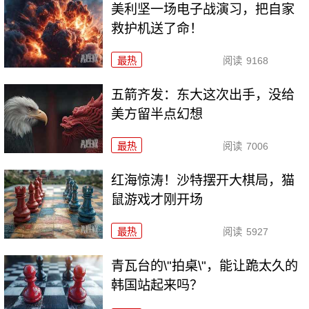
美利坚一场电子战演习，把自家
救护机送了命！
最热
阅读
9168
五箭齐发：东大这次出手，没给
美方留半点幻想
最热
阅读
7006
红海惊涛！沙特摆开大棋局，猫
鼠游戏才刚开场
最热
阅读
5927
青瓦台的\"拍桌\"，能让跪太久的
韩国站起来吗？