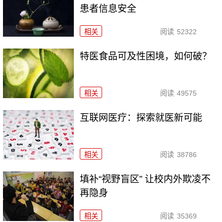
患者信息安全
相关
阅读
52322
特医食品可及性困境，如何破？
相关
阅读
49575
互联网医疗：探索就医新可能
相关
阅读
38786
填补“视野盲区” 让校内外欺凌不
再隐身
相关
阅读
35369