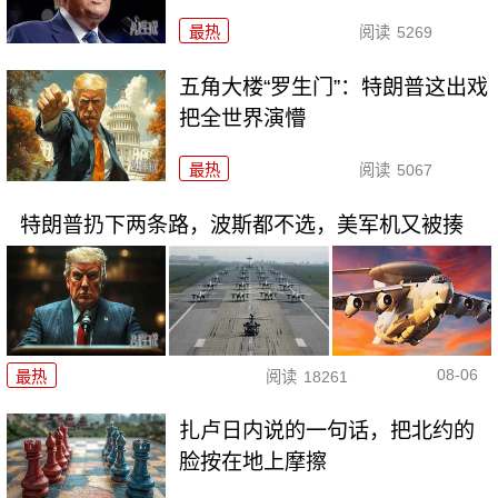
最热
阅读
5269
五角大楼“罗生门”：特朗普这出戏
把全世界演懵
最热
阅读
5067
特朗普扔下两条路，波斯都不选，美军机又被揍
08-06
最热
阅读
18261
扎卢日内说的一句话，把北约的
脸按在地上摩擦