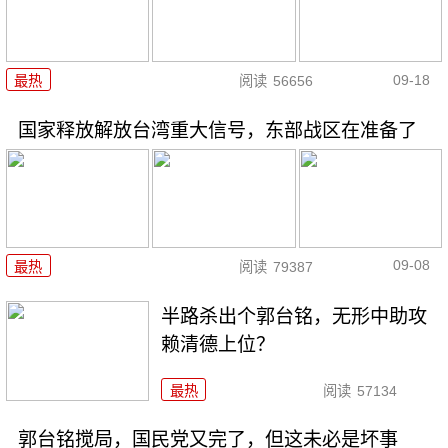
09-18
最热
阅读
56656
国家释放解放台湾重大信号，东部战区在准备了
09-08
最热
阅读
79387
半路杀出个郭台铭，无形中助攻
赖清德上位？
最热
阅读
57134
郭台铭搅局，国民党又完了，但这未必是坏事