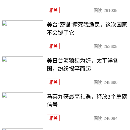
相关
阅读
261035
美台“密谋”撞死我渔民，这次国家
不会饶了它
相关
阅读
253605
美日台海狼狈为奸，太平洋各
国，纷纷揭竿而起
相关
阅读
248690
马英九获最高礼遇，释放3个重磅
信号
相关
阅读
246084