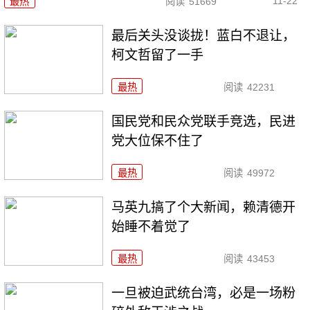
11-22
最热
阅读
51669
最后关头没谈拢！蓝白不退让，
柯文哲留了一手
最热
阅读
42231
国民党和民众党联手竞选，民进
党大位保不住了
最热
阅读
49972
马英九搞了个大新闻，赖清德开
始睡不着觉了
最热
阅读
43453
一旦被迫武统台湾，必是一场粉