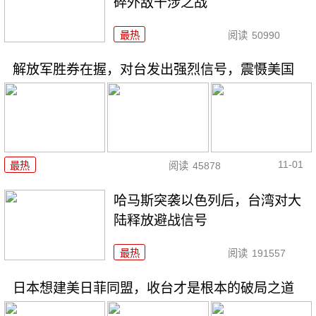
碎外敌干涉之战
最热
阅读
50990
解放军胜券在握，对台发出强烈信号，震慑美国
11-01
最热
阅读
45878
哈马斯突袭以色列后，台湾对大
陆释放避战信号
最热
阅读
191557
日本想建美日菲同盟，收台才是根本的破局之道