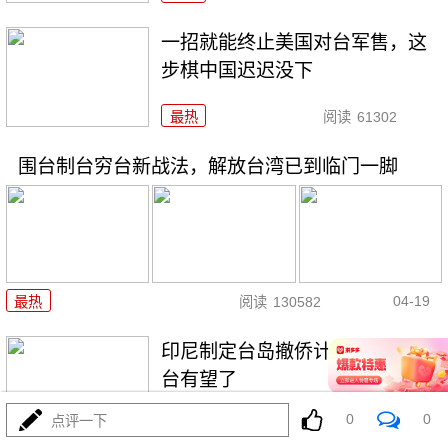
一招就能终止美国对台军售，这
步棋中国迟迟没下
最热
阅读
61302
围台制台穷台新战法，解放台湾已到临门一脚
04-19
最热
阅读
130582
印尼制定台岛撤侨计划，​大陆收
台有望了
0
0
点评一下
最热
阅读
58820