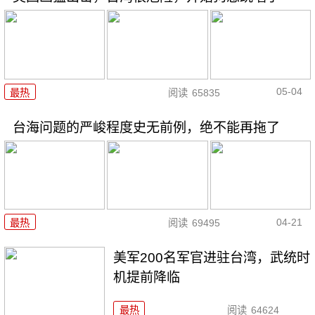
05-04
最热
阅读
65835
台海问题的严峻程度史无前例，绝不能再拖了
04-21
最热
阅读
69495
美军200名军官进驻台湾，武统时
机提前降临
最热
阅读
64624