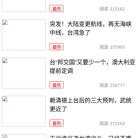
最热
阅读
213162
突发！大陆变更航线，再无海峡
中线，台湾急了
最热
阅读
237993
台“邦交国”又要少一个，澳大利亚
提前定调
最热
阅读
228777
赖清德上台后的三大预判，武统
更近了
最热
阅读
272153