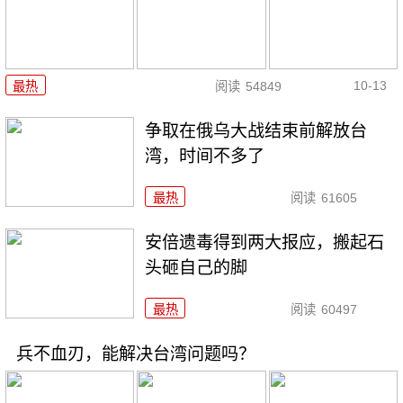
10-13
最热
阅读
54849
争取在俄乌大战结束前解放台
湾，时间不多了
最热
阅读
61605
安倍遗毒得到两大报应，搬起石
头砸自己的脚
最热
阅读
60497
兵不血刃，能解决台湾问题吗？