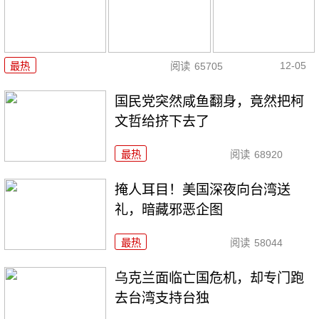
12-05
最热
阅读
65705
国民党突然咸鱼翻身，竟然把柯
文哲给挤下去了
最热
阅读
68920
掩人耳目！美国深夜向台湾送
礼，暗藏邪恶企图
最热
阅读
58044
乌克兰面临亡国危机，却专门跑
去台湾支持台独