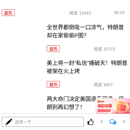
08-02
最热
阅读
19343
全世界都倒吸一口凉气，特朗普
却在家偷偷P图？
最热
阅读
10723
美上将一封“私信”捅破天！特朗普
被架在火上烤
最热
阅读
9407
两大命门决定美国退无可退，伊
朗别再幻想了！
最热
阅读
7014
0
0
点评一下