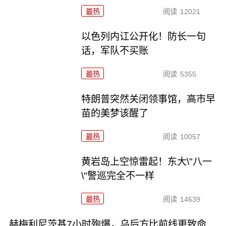
最热
阅读
12021
以色列内讧公开化！防长一句
话，军队不买账
最热
阅读
5355
特朗普突然关闭领事馆，高市早
苗的美梦该醒了
最热
阅读
10057
黄岩岛上空惊雷起！东大\"八一
\"警巡完全不一样
最热
阅读
14639
赫梅利尼茨基7小时殉爆，乌后方比前线更致命