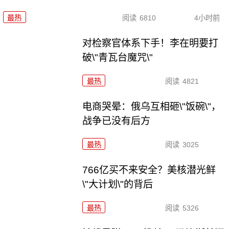
最热
阅读
6810
4小时前
对检察官体系下手！李在明要打
破\"青瓦台魔咒\"
最热
阅读
4821
电商哭晕：俄乌互相砸\"饭碗\"，
战争已没有后方
最热
阅读
3025
766亿买不来安全？美核潜光鲜
\"大计划\"的背后
最热
阅读
5326