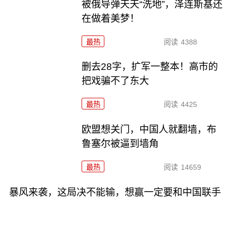
被俄导弹天天“洗地”，泽连斯基还
在做着美梦！
最热
阅读
4388
删去28字，扩军一整本！高市的
把戏骗不了东大
最热
阅读
4425
欧盟想关门，中国人就翻墙，布
鲁塞尔被逼到墙角
最热
阅读
14659
暴风来袭，这局决不能输，想赢一定要和中国联手