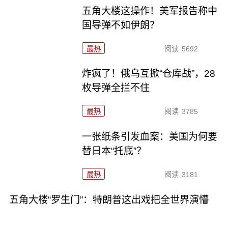
五角大楼这操作！美军报告称中
国导弹不如伊朗？
最热
阅读
5692
炸疯了！俄乌互掀“仓库战”，28
枚导弹全拦不住
最热
阅读
3785
一张纸条引发血案：美国为何要
替日本“托底”？
最热
阅读
3181
五角大楼“罗生门”：特朗普这出戏把全世界演懵