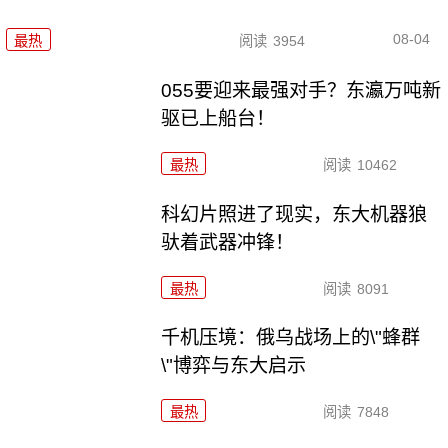
08-04
最热
阅读
3954
055要迎来最强对手？东瀛万吨新
驱已上船台！
最热
阅读
10462
科幻片照进了现实，东大机器狼
驮着武器冲锋！
最热
阅读
8091
千机压境：俄乌战场上的\"蜂群
\"博弈与东大启示
最热
阅读
7848