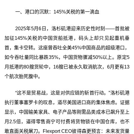
一、港口的沉默：145%关税的第一滴血
2025年5月6日，洛杉矶港迎来历史性时刻——首批被
加征145%关税的中国货船抵港，码头上却只见起重机垂
首，集卡空转。这座曾吞吐全美45%中国商品的超级港口，
如今吞吐量同比暴跌35%，中国货物骤减50%以上。原定5
月抵港的80艘货轮中，16艘已被永久取消航次，6月更有13
个航次胎死腹中。
“这不是贸易战，这是对供应链的斩首行动。”洛杉矶港
执行董事塞罗卡的叹息，道尽美国进口商的集体焦虑。证据
显示，中国输美家具、电子产品等刚需品类成本已飙升至上
月2.5倍，逼得零售商宁可付费将货物锁在中国仓库，也不
敢直面关税屠刀。Flexport CEO彼得森更预言：未来发货量