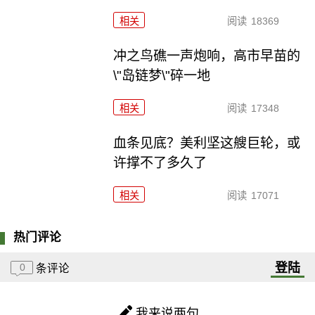
相关
阅读
18369
冲之鸟礁一声炮响，高市早苗的
\"岛链梦\"碎一地
相关
阅读
17348
血条见底？美利坚这艘巨轮，或
许撑不了多久了
相关
阅读
17071
热门评论
登陆
0
条评论
我来说两句