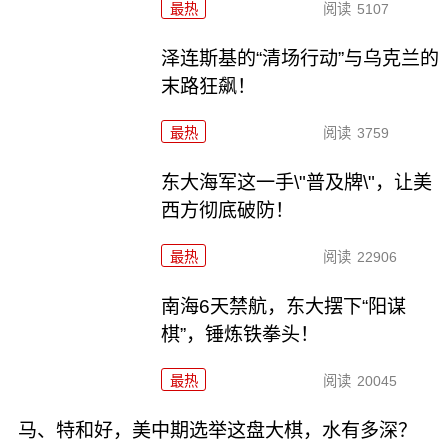
最热
阅读
5107
泽连斯基的“清场行动”与乌克兰的
末路狂飙！
最热
阅读
3759
东大海军这一手\"普及牌\"，让美
西方彻底破防！
最热
阅读
22906
南海6天禁航，东大摆下“阳谋
棋”，锤炼铁拳头！
最热
阅读
20045
马、特和好，美中期选举这盘大棋，水有多深？