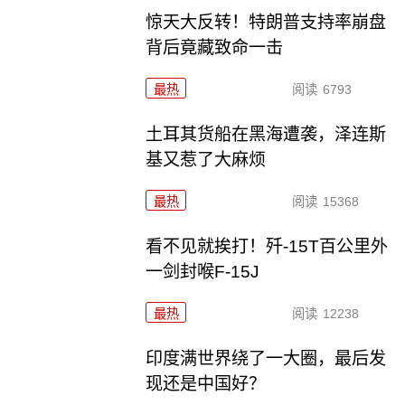
惊天大反转！特朗普支持率崩盘
背后竟藏致命一击
最热
阅读
6793
土耳其货船在黑海遭袭，泽连斯
基又惹了大麻烦
最热
阅读
15368
看不见就挨打！歼-15T百公里外
一剑封喉F-15J
最热
阅读
12238
印度满世界绕了一大圈，最后发
现还是中国好？