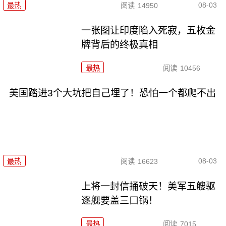
08-03
最热
阅读
14950
一张图让印度陷入死寂，五枚金
牌背后的终极真相
最热
阅读
10456
美国踏进3个大坑把自己埋了！恐怕一个都爬不出
08-03
最热
阅读
16623
上将一封信捅破天！美军五艘驱
逐舰要盖三口锅！
最热
阅读
7015