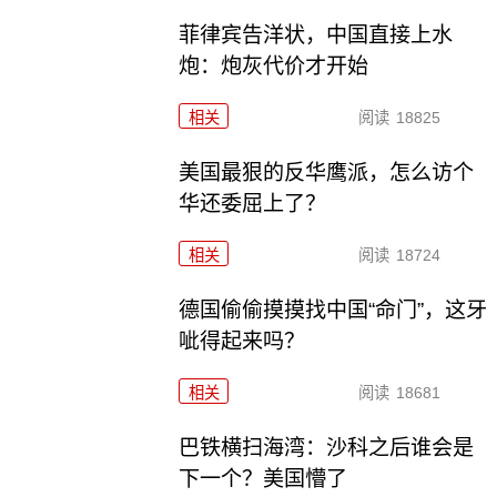
菲律宾告洋状，中国直接上水
炮：炮灰代价才开始
相关
阅读
18825
美国最狠的反华鹰派，怎么访个
华还委屈上了？
相关
阅读
18724
德国偷偷摸摸找中国“命门”，这牙
呲得起来吗？
相关
阅读
18681
巴铁横扫海湾：沙科之后谁会是
下一个？美国懵了