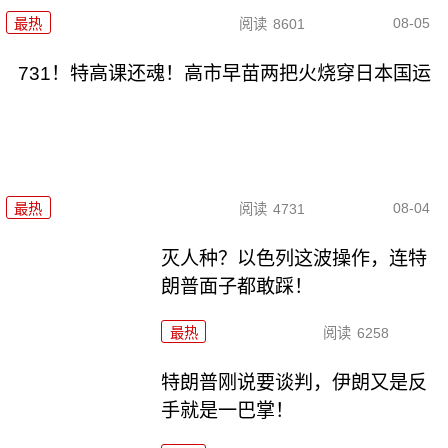
08-05
最热
阅读
8601
731！特高课还魂！高市早苗两把火烧穿日本国运
08-04
最热
阅读
4731
灭人种？以色列这波操作，连特
朗普面子都敢踩！
最热
阅读
6258
特朗普刚说要谈判，伊朗又是反
手就是一巴掌！