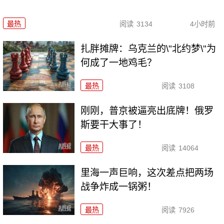
最热
阅读
3134
4小时前
扎胖摊牌：乌克兰的\"北约梦\"为
何成了一地鸡毛？
最热
阅读
3108
刚刚，普京被逼亮出底牌！俄罗
斯要干大事了！
最热
阅读
14064
里海一声巨响，这次差点把两场
战争炸成一锅粥！
最热
阅读
7926