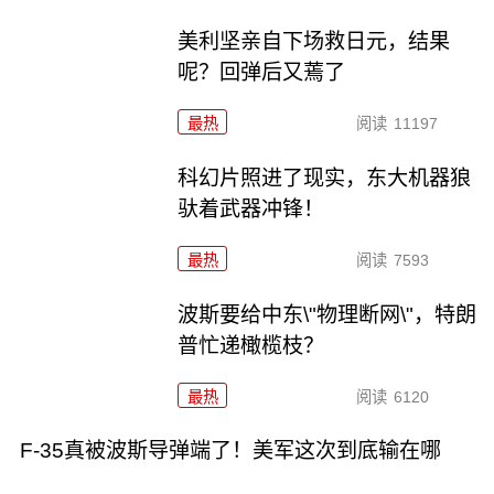
美利坚亲自下场救日元，结果
呢？回弹后又蔫了
最热
阅读
11197
科幻片照进了现实，东大机器狼
驮着武器冲锋！
最热
阅读
7593
波斯要给中东\"物理断网\"，特朗
普忙递橄榄枝？
最热
阅读
6120
F-35真被波斯导弹端了！美军这次到底输在哪