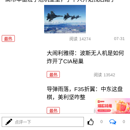
07-31
最热
阅读
14274
大闹利雅得：波斯无人机是如何
炸开了CIA秘巢
最热
阅读
13542
导弹雨落，F35折翼：中东这盘
棋，美利坚咋整
最热
阅读
12260
0
0
点评一下
惊天丑闻！乌军78万件军火人间蒸发，欧洲吓坏