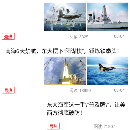
08-04
最热
阅读
3325
南海6天禁航，东大摆下“阳谋棋”，锤炼铁拳头！
08-04
最热
阅读
18990
东大海军这一手\"普及牌\"，让美
西方彻底破防！
最热
阅读
21907