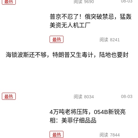
08-03
最热
阅读
9690
普京不忍了！俄突破禁忌，猛轰
美资无人机工厂
最热
阅读
8241
海锁波斯还不够，特朗普又生毒计，陆地也要封
08-03
最热
阅读
8034
4万吨老将压阵，054B新锐亮
相：美菲仔细品品
最热
阅读
7844