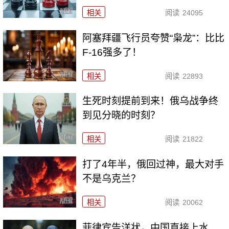
相关
阅读
24095
阿塞拜疆飞行员夸赞“枭龙”：比比
F-16强多了！
相关
阅读
22893
生死时刻提前到来！俄乌战争终
到见分晓的时刻？
相关
阅读
21822
打了4年半，俄回过神，最大对手
不是乌克兰？
相关
阅读
20062
菲律宾告洋状，中国直接上水