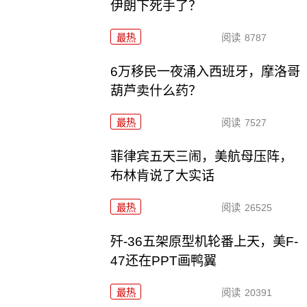
伊朗下死手了？
最热
阅读
8787
6万移民一夜涌入西班牙，摩洛哥
葫芦卖什么药？
最热
阅读
7527
菲律宾五天三闹，美航母压阵，
布林肯说了大实话
最热
阅读
26525
歼-36五架原型机轮番上天，美F-
47还在PPT画鸭翼
最热
阅读
20391