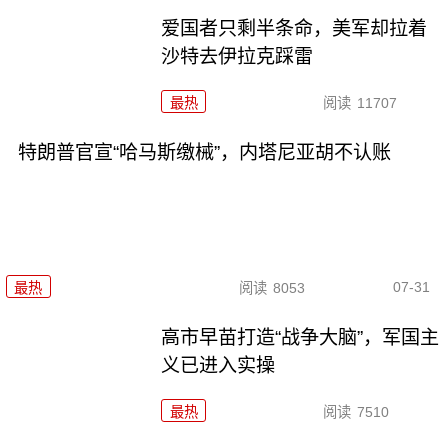
爱国者只剩半条命，美军却拉着
沙特去伊拉克踩雷
最热
阅读
11707
特朗普官宣“哈马斯缴械”，内塔尼亚胡不认账
07-31
最热
阅读
8053
高市早苗打造“战争大脑”，军国主
义已进入实操
最热
阅读
7510