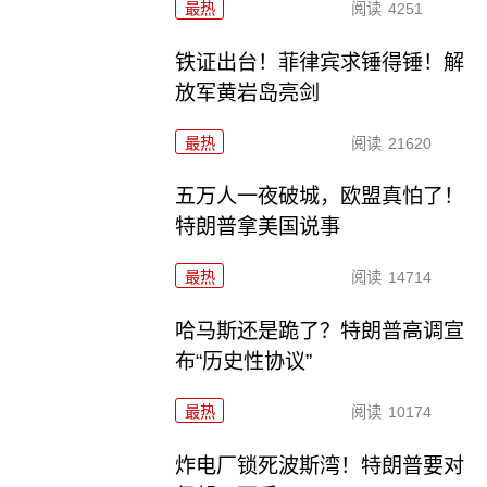
最热
阅读
4251
铁证出台！菲律宾求锤得锤！解
放军黄岩岛亮剑
最热
阅读
21620
五万人一夜破城，欧盟真怕了！
特朗普拿美国说事
最热
阅读
14714
哈马斯还是跪了？特朗普高调宣
布“历史性协议”
最热
阅读
10174
炸电厂锁死波斯湾！特朗普要对