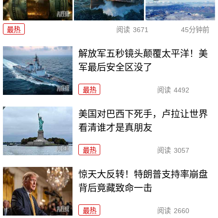
最热
阅读
3671
45分钟前
解放军五秒镜头颠覆太平洋！美
军最后安全区没了
最热
阅读
4492
美国对巴西下死手，卢拉让世界
看清谁才是真朋友
最热
阅读
3057
惊天大反转！特朗普支持率崩盘
背后竟藏致命一击
最热
阅读
2660