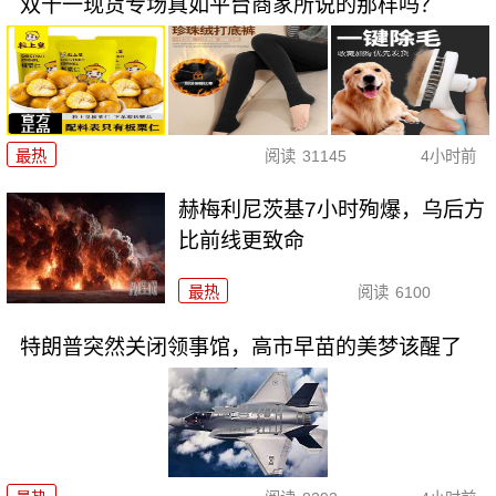
双十一现货专场真如平台商家所说的那样吗？
最热
阅读
31145
4小时前
赫梅利尼茨基7小时殉爆，乌后方
比前线更致命
最热
阅读
6100
特朗普突然关闭领事馆，高市早苗的美梦该醒了