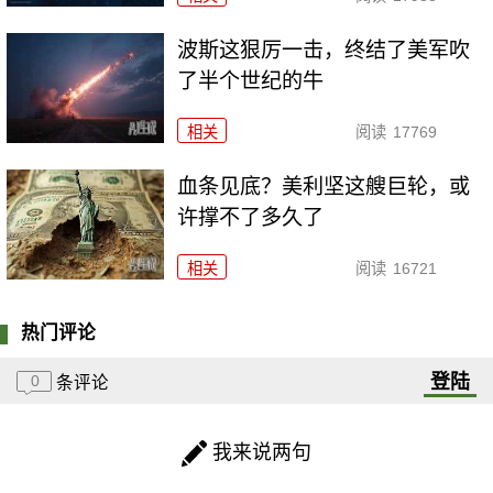
波斯这狠厉一击，终结了美军吹
了半个世纪的牛
相关
阅读
17769
血条见底？美利坚这艘巨轮，或
许撑不了多久了
相关
阅读
16721
热门评论
登陆
0
条评论
我来说两句