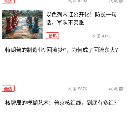
最热
阅读
8293
4小时前
以色列内讧公开化！防长一句
话，军队不买账
最热
阅读
4141
特朗普的制造业\"回流梦\"，为何成了回流东大？
最热
阅读
5876
4小时前
核牌局的模糊艺术：普京核红线，到底有多红？