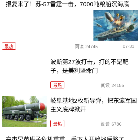
报复来了！苏-57雷霆一击，7000吨粮船沉海底
07-31
最热
阅读
24745
波斯第27波打击，打的不是靶
子，是美利坚命门
最热
阅读
24155
岐阜基地2枚新导弹，把东瀛军国
主义底牌掀开
最热
阅读
6786
高市早苗班子危机重重，手下人开始找后路了