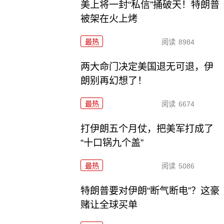
美上将一封“私信”捅破天！特朗普
被架在火上烤
最热
阅读
8984
两大命门决定美国退无可退，伊
朗别再幻想了！
最热
阅读
6674
打伊朗五个月仗，把美军打成了
“十口锅九个盖”
最热
阅读
5086
特朗普要对伊朗“断气断电”？这豪
赌让全球买单