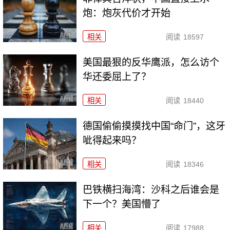
炮：炮灰代价才开始
相关
阅读
18597
美国最狠的反华鹰派，怎么访个
华还委屈上了？
相关
阅读
18440
德国偷偷摸摸找中国“命门”，这牙
呲得起来吗？
相关
阅读
18346
巴铁横扫海湾：沙科之后谁会是
下一个？美国懵了
相关
阅读
17988