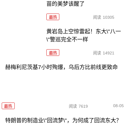
苗的美梦该醒了
最热
阅读
10305
黄岩岛上空惊雷起！东大\"八一
\"警巡完全不一样
最热
阅读
14921
赫梅利尼茨基7小时殉爆，乌后方比前线更致命
08-05
最热
阅读
7619
特朗普的制造业\"回流梦\"，为何成了回流东大？