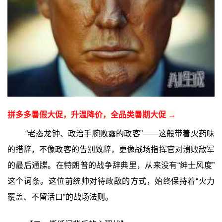
拼多多暑假大促，升温降价，全品类暑期大促 →
“老态龙钟、政治手腕败露的政客”——这般带着火药味
的措辞，不像政客的告别致辞，更像战场指挥官对溃败敌军
的最后通牒。在特朗普的战争辞典里，从来没有“绅士风度”
这个词条。这位前统帅对待政敌的方式，始终保持着“火力
覆盖、不留活口”的战场法则。