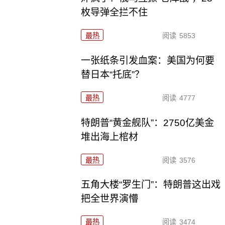
枚导弹全拦不住
最热
阅读
5853
一张纸条引发血案：美国为何要
替日本“托底”？
最热
阅读
4777
特朗普“黄金舰队”：2750亿美金
堆出海上棺材
最热
阅读
3576
五角大楼“罗生门”：特朗普这出戏
把全世界演懵
最热
阅读
3474