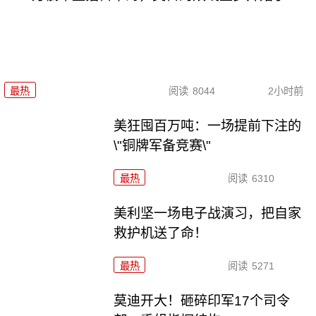
最热
阅读
8044
2小时前
美狂囤百万吨：一场提前下注的
\"铜牌军备竞赛\"
最热
阅读
6310
美利坚一场电子战演习，把自家
救护机送了命！
最热
阅读
5271
莫迪开大！砸碎印军17个司令