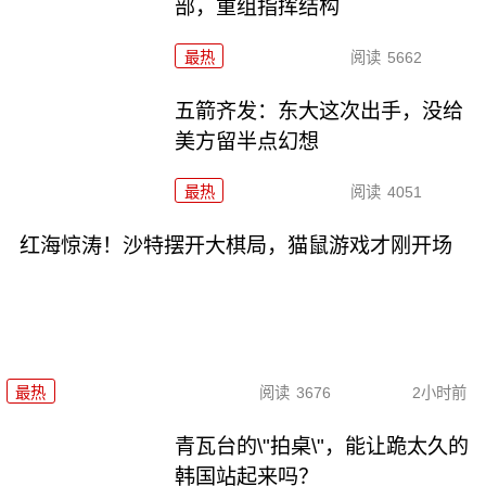
部，重组指挥结构
最热
阅读
5662
五箭齐发：东大这次出手，没给
美方留半点幻想
最热
阅读
4051
红海惊涛！沙特摆开大棋局，猫鼠游戏才刚开场
最热
阅读
3676
2小时前
青瓦台的\"拍桌\"，能让跪太久的
韩国站起来吗？