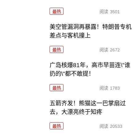
最热
阅读
3501
美空管漏洞再暴露！特朗普专机
差点与客机撞上
最热
阅读
2672
广岛核爆81年，高市早苗连\"谁
扔的\"都不敢提！
最热
阅读
1783
五箭齐发！熊猫这一巴掌扇过
去，大漂亮终于知疼
最热
阅读
20533