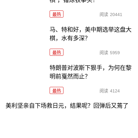
棋”，锤炼铁拳头！
最热
阅读
20441
马、特和好，美中期选举这盘大
棋，水有多深？
最热
阅读
5959
特朗普对波斯下狠手，为何在黎
明前戛然而止？
最热
阅读
4124
美利坚亲自下场救日元，结果呢？回弹后又蔫了