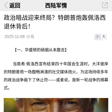
返回
西陆军情
政治暗战迎来终局？特朗普炮轰佩洛西
退休背后！
小
大
2025-11-08
小鸟
【一、华盛顿的硝烟从未散去】
当南希·佩洛西宣布结束四十年国会生涯时，大洋彼岸
的特朗普用一场酣畅淋漓的社交媒体炮火，为这场持续多年
的政治战争画下了休止符——或者说，是新一轮战争的揭幕
式。