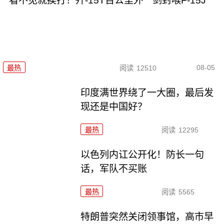
看不见就挨打！歼-15T百公里外一剑封喉F-15J
08-05
最热
阅读
12510
印度满世界绕了一大圈，最后发
现还是中国好？
最热
阅读
12295
以色列内讧公开化！防长一句
话，军队不买账
最热
阅读
5565
特朗普突然关闭领事馆，高市早