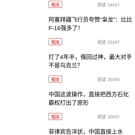
相关
阅读
24417
阿塞拜疆飞行员夸赞“枭龙”：比比
F-16强多了！
相关
阅读
23267
打了4年半，俄回过神，最大对手
不是乌克兰？
相关
阅读
20393
中国这波操作，直接把西方石化
霸权打出了原形
相关
阅读
20037
菲律宾告洋状，中国直接上水