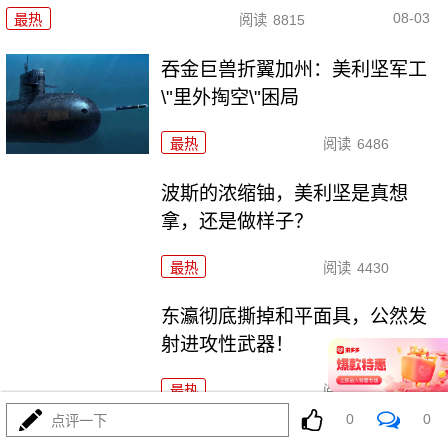
08-03
最热
阅读
8815
吞金巨兽折翼加州：美利坚军工
\"里外掏空\"困局
最热
阅读
6486
波斯的浓缩铀，美利坚是真想
拿，还是做样子？
最热
阅读
4430
东瀛彻底撕掉和平面具，公然发
射进攻性武器！
最热
阅读
11251
0
0
点评一下
海锁波斯还不够，特朗普又生毒计，陆地也要封