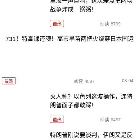
里海一声巨响，这次差点把两场
战争炸成一锅粥！
最热
阅读
8799
731！特高课还魂！高市早苗两把火烧穿日本国运
08-04
最热
阅读
4887
灭人种？以色列这波操作，连特
朗普面子都敢踩！
最热
阅读
6457
特朗普刚说要谈判，伊朗又是反