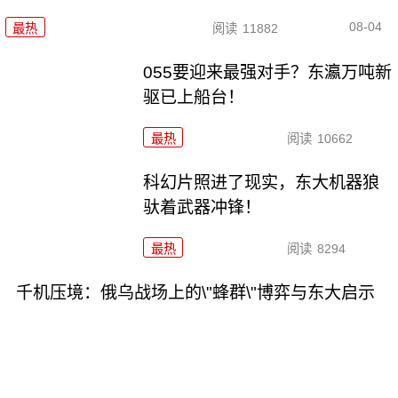
08-04
最热
阅读
11882
055要迎来最强对手？东瀛万吨新
驱已上船台！
最热
阅读
10662
科幻片照进了现实，东大机器狼
驮着武器冲锋！
最热
阅读
8294
千机压境：俄乌战场上的\"蜂群\"博弈与东大启示