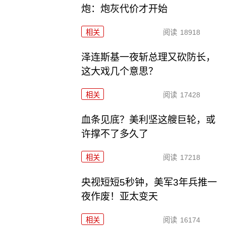
炮：炮灰代价才开始
相关
阅读
18918
泽连斯基一夜斩总理又砍防长，
这大戏几个意思？
相关
阅读
17428
血条见底？美利坚这艘巨轮，或
许撑不了多久了
相关
阅读
17218
央视短短5秒钟，美军3年兵推一
夜作废！亚太变天
相关
阅读
16174