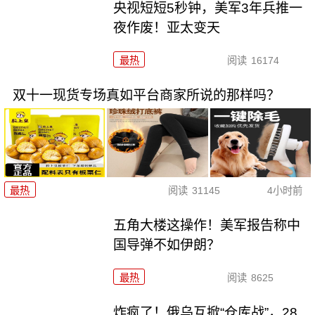
央视短短5秒钟，美军3年兵推一
夜作废！亚太变天
最热
阅读
16174
双十一现货专场真如平台商家所说的那样吗？
最热
阅读
31145
4小时前
五角大楼这操作！美军报告称中
国导弹不如伊朗？
最热
阅读
8625
炸疯了！俄乌互掀“仓库战”，28