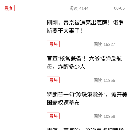
08-05
最热
阅读
4144
刚刚，普京被逼亮出底牌！俄罗
斯要干大事了！
最热
阅读
15227
官宣“核常兼备”！六爷挂弹反航
母，炸醒多少人
最热
阅读
11955
特朗普一句“珍珠港除外”，撕开美
国霸权遮羞布
最热
阅读
10958