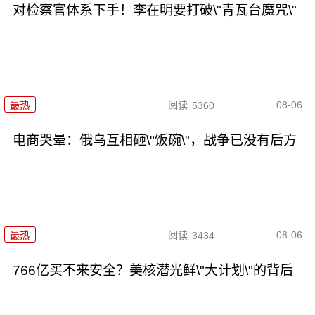
对检察官体系下手！李在明要打破\"青瓦台魔咒\"
08-06
最热
阅读
5360
电商哭晕：俄乌互相砸\"饭碗\"，战争已没有后方
08-06
最热
阅读
3434
766亿买不来安全？美核潜光鲜\"大计划\"的背后