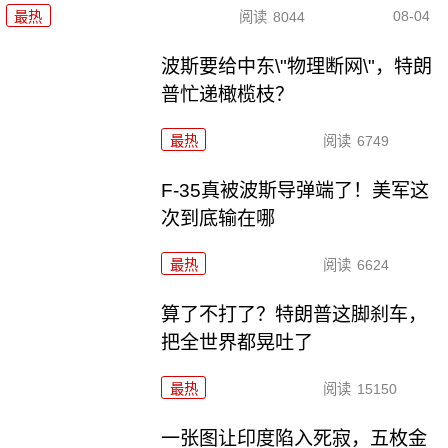
08-04
最热
阅读
8044
波斯要给中东\"物理断网\"，特朗
普忙递橄榄枝？
最热
阅读
6749
F-35真被波斯导弹端了！美军这
次到底输在哪
最热
阅读
6624
算了不打了？特朗普这脚刹车，
把全世界都晃吐了
最热
阅读
15150
一张图让印度陷入死寂，五枚金