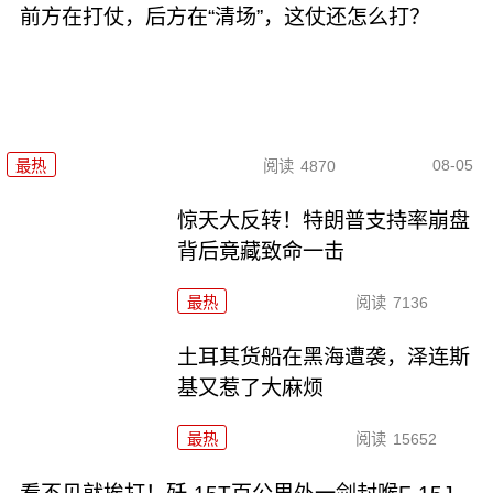
前方在打仗，后方在“清场”，这仗还怎么打？
08-05
最热
阅读
4870
惊天大反转！特朗普支持率崩盘
背后竟藏致命一击
最热
阅读
7136
土耳其货船在黑海遭袭，泽连斯
基又惹了大麻烦
最热
阅读
15652