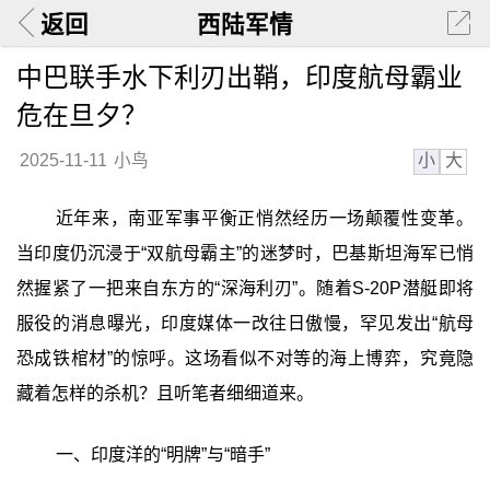
返回
西陆军情
中巴联手水下利刃出鞘，印度航母霸业
危在旦夕？
小
大
2025-11-11
小鸟
近年来，南亚军事平衡正悄然经历一场颠覆性变革。
当印度仍沉浸于“双航母霸主”的迷梦时，巴基斯坦海军已悄
然握紧了一把来自东方的“深海利刃”。随着S-20P潜艇即将
服役的消息曝光，印度媒体一改往日傲慢，罕见发出“航母
恐成铁棺材”的惊呼。这场看似不对等的海上博弈，究竟隐
藏着怎样的杀机？且听笔者细细道来。
一、印度洋的“明牌”与“暗手”