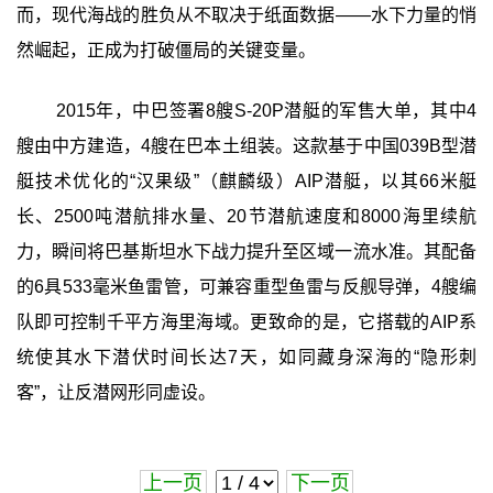
而，现代海战的胜负从不取决于纸面数据——水下力量的悄
然崛起，正成为打破僵局的关键变量。
2015年，中巴签署8艘S-20P潜艇的军售大单，其中4
艘由中方建造，4艘在巴本土组装。这款基于中国039B型潜
艇技术优化的“汉果级”（麒麟级）AIP潜艇，以其66米艇
长、2500吨潜航排水量、20节潜航速度和8000海里续航
力，瞬间将巴基斯坦水下战力提升至区域一流水准。其配备
的6具533毫米鱼雷管，可兼容重型鱼雷与反舰导弹，4艘编
队即可控制千平方海里海域。更致命的是，它搭载的AIP系
统使其水下潜伏时间长达7天，如同藏身深海的“隐形刺
客”，让反潜网形同虚设。
上一页
下一页