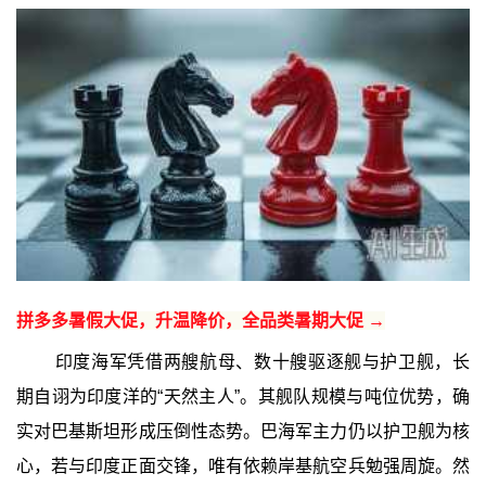
拼多多暑假大促，升温降价，全品类暑期大促 →
印度海军凭借两艘航母、数十艘驱逐舰与护卫舰，长
期自诩为印度洋的“天然主人”。其舰队规模与吨位优势，确
实对巴基斯坦形成压倒性态势。巴海军主力仍以护卫舰为核
心，若与印度正面交锋，唯有依赖岸基航空兵勉强周旋。然