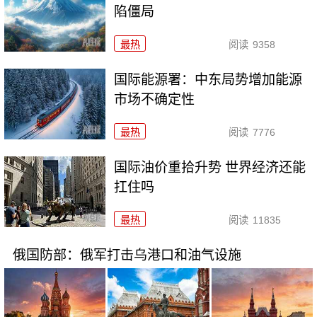
陷僵局
最热
阅读
9358
国际能源署：中东局势增加能源
市场不确定性
最热
阅读
7776
国际油价重拾升势 世界经济还能
扛住吗
最热
阅读
11835
俄国防部：俄军打击乌港口和油气设施