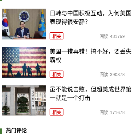
日韩与中国积极互动，为何美国
表现得很安静？
相关
阅读
431759
美国一错再错！搞不好，要丢失
霸权
相关
阅读
390378
虽不能说击败，但超美成世界第
一就是一个打击
相关
阅读
171678
热门评论