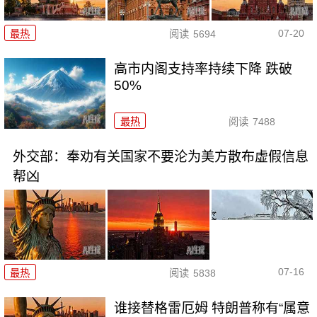
07-20
最热
阅读
5694
高市内阁支持率持续下降 跌破
50%
最热
阅读
7488
外交部：奉劝有关国家不要沦为美方散布虚假信息
帮凶
07-16
最热
阅读
5838
谁接替格雷厄姆 特朗普称有“属意