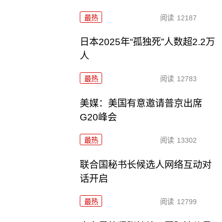
最热
阅读
12187
日本2025年“孤独死”人数超2.2万
人
最热
阅读
12783
美媒：美国有意邀请普京出席
G20峰会
最热
阅读
13302
联合国秘书长候选人网络互动对
话开启
最热
阅读
12799