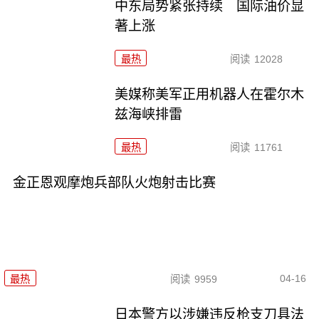
中东局势紧张持续 国际油价显
著上涨
最热
阅读
12028
美媒称美军正用机器人在霍尔木
兹海峡排雷
最热
阅读
11761
金正恩观摩炮兵部队火炮射击比赛
04-16
最热
阅读
9959
日本警方以涉嫌违反枪支刀具法