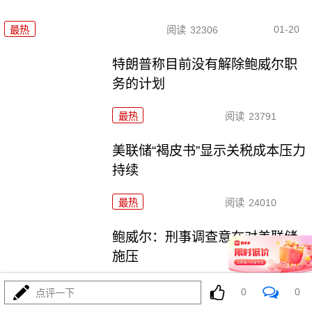
01-20
最热
阅读
32306
特朗普称目前没有解除鲍威尔职
务的计划
最热
阅读
23791
美联储“褐皮书”显示关税成本压力
持续
最热
阅读
24010
鲍威尔：刑事调查意在对美联储
施压
最热
阅读
24184
0
0
点评一下