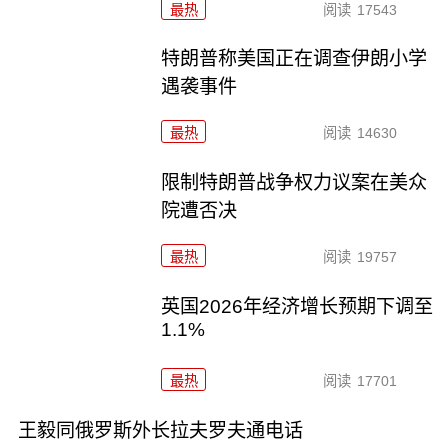
最热
阅读
17543
特朗普称美国正在调查伊朗小学
遇袭事件
最热
阅读
14630
限制特朗普战争权力议案在美众
院遭否决
最热
阅读
19757
英国2026年经济增长预期下调至
1.1%
最热
阅读
17701
王毅同俄罗斯外长拉夫罗夫通电话