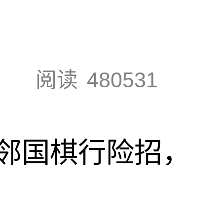
阅读
480531
邻国棋行险招，