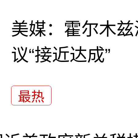
美媒：霍尔木兹
议“接近达成”
最热