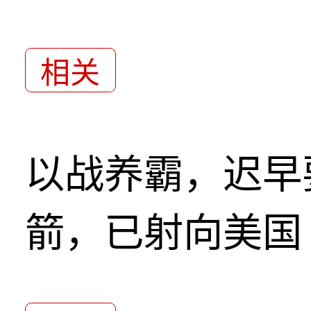
相关
以战养霸，迟早
箭，已射向美国