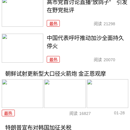
高市党首讨论直播“放鸽子” 引发
在野党批评
最热
阅读
21298
中国代表呼吁推动加沙全面持久
停火
最热
阅读
20070
朝鲜试射更新型大口径火箭炮 金正恩观摩
01-28
最热
阅读
16827
特朗普宣布对韩国加征关税