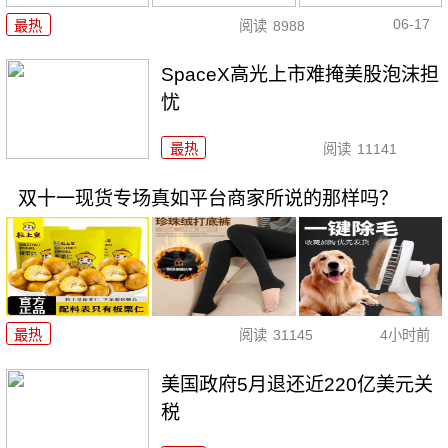
06-17
最热
阅读
8988
SpaceX高光上市难掩美股泡沫担
忧
最热
阅读
11141
双十一现货专场真如平台商家所说的那样吗？
最热
阅读
31145
4小时前
美国政府5月退还近220亿美元关
税