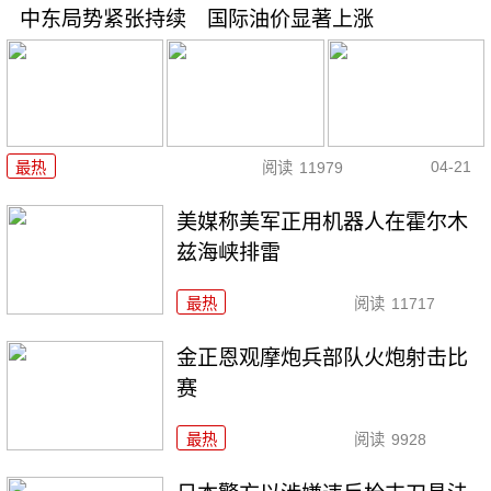
中东局势紧张持续 国际油价显著上涨
04-21
最热
阅读
11979
美媒称美军正用机器人在霍尔木
兹海峡排雷
最热
阅读
11717
金正恩观摩炮兵部队火炮射击比
赛
最热
阅读
9928