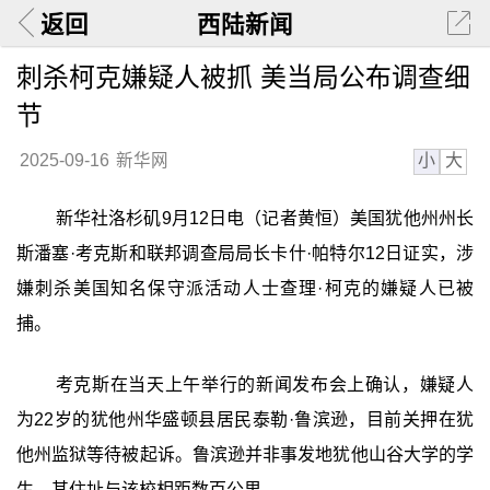
返回
西陆新闻
刺杀柯克嫌疑人被抓 美当局公布调查细
节
小
大
2025-09-16
新华网
新华社洛杉矶9月12日电（记者黄恒）美国犹他州州长
斯潘塞·考克斯和联邦调查局局长卡什·帕特尔12日证实，涉
嫌刺杀美国知名保守派活动人士查理·柯克的嫌疑人已被
捕。
考克斯在当天上午举行的新闻发布会上确认，嫌疑人
为22岁的犹他州华盛顿县居民泰勒·鲁滨逊，目前关押在犹
他州监狱等待被起诉。鲁滨逊并非事发地犹他山谷大学的学
生，其住址与该校相距数百公里。