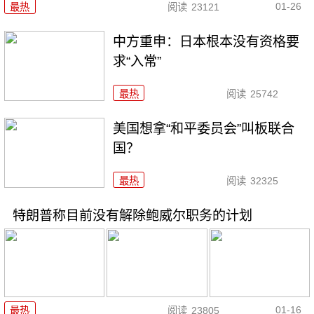
01-26
最热
阅读
23121
中方重申：日本根本没有资格要
求“入常”
最热
阅读
25742
美国想拿“和平委员会”叫板联合
国？
最热
阅读
32325
特朗普称目前没有解除鲍威尔职务的计划
01-16
最热
阅读
23805