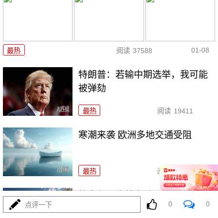
01-08
最热
阅读
37588
特朗普：若输中期选举，我可能
被弹劾
最热
阅读
19411
寒潮来袭 欧洲多地交通受阻
最热
阅读
26597
外交部回应美方关于中国军事演
0
0
点评一下
习的言论