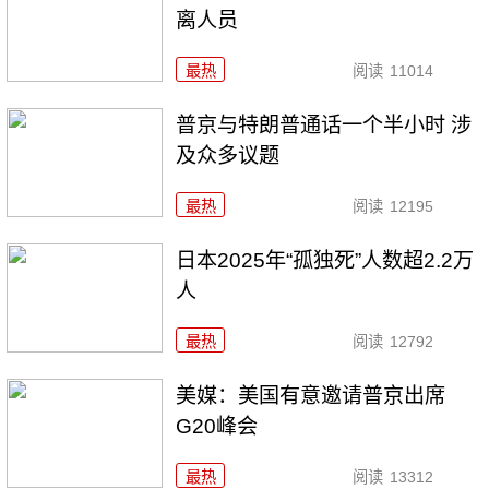
离人员
最热
阅读
11014
普京与特朗普通话一个半小时 涉
及众多议题
最热
阅读
12195
日本2025年“孤独死”人数超2.2万
人
最热
阅读
12792
美媒：美国有意邀请普京出席
G20峰会
最热
阅读
13312