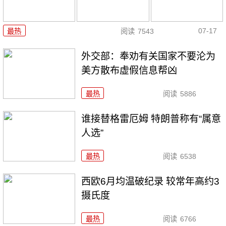
07-17
最热
阅读
7543
外交部：奉劝有关国家不要沦为
美方散布虚假信息帮凶
最热
阅读
5886
谁接替格雷厄姆 特朗普称有“属意
人选”
最热
阅读
6538
西欧6月均温破纪录 较常年高约3
摄氏度
最热
阅读
6766