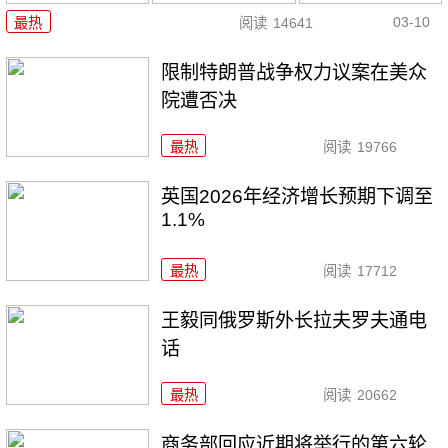
03-10
最热
阅读
14641
限制特朗普战争权力议案在美众
院遭否决
最热
阅读
19766
英国2026年经济增长预期下调至
1.1%
最热
阅读
17712
王毅同俄罗斯外长拉夫罗夫通电
话
最热
阅读
20662
商务部回应近期将举行的第六轮