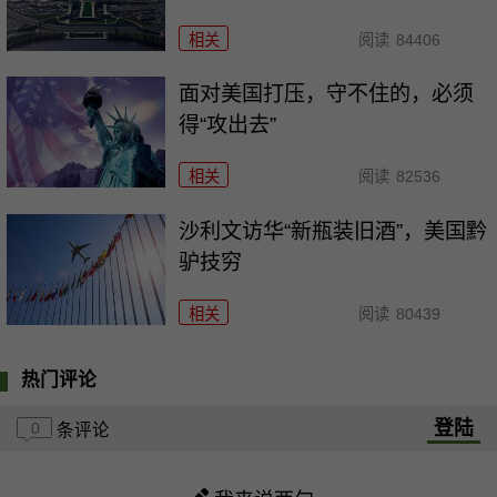
相关
阅读
84406
面对美国打压，守不住的，必须
得“攻出去”
相关
阅读
82536
沙利文访华“新瓶装旧酒”，美国黔
驴技穷
相关
阅读
80439
热门评论
登陆
0
条评论