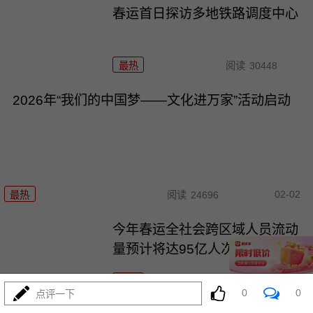
春运首日探访多地铁路调度中心
最热
阅读
30448
2026年“我们的中国梦——文化进万家”活动启动
02-02
最热
阅读
24696
今年春运全社会跨区域人员流动
量预计将达95亿人次
最热
阅读
24320
0
0
点评一下