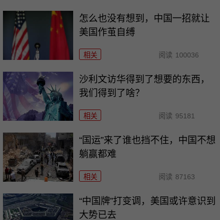
怎么也没有想到，中国一招就让
美国作茧自缚
相关
阅读
100036
沙利文访华得到了想要的东西，
我们得到了啥？
相关
阅读
95181
“国运”来了谁也挡不住，中国不想
躺赢都难
相关
阅读
87163
“中国牌”打变调，美国或许意识到
大势已去