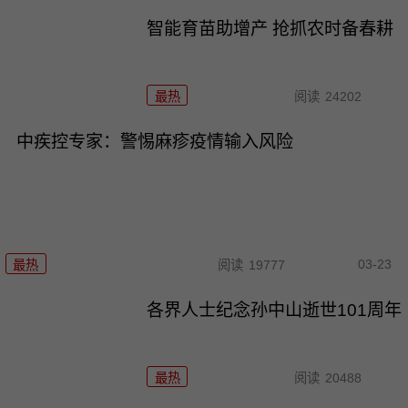
智能育苗助增产 抢抓农时备春耕
最热
阅读
24202
中疾控专家：警惕麻疹疫情输入风险
03-23
最热
阅读
19777
各界人士纪念孙中山逝世101周年
最热
阅读
20488