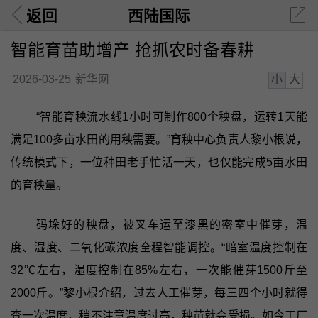
返回
西陆国际
智能育苗助增产 抢抓农时备春耕
小
大
2026-03-25
新华网
“智能育秧流水线1小时可制作800个秧盘，运转1天能
满足100多亩水田的用秧需要。”育秧中心负责人黎小根说，
传统模式下，一位种田老手忙活一天，也仅能完成5亩水田
的育秧量。
码垛好的秧盘，被叉车运至漆黑的密室中催芽，温
度、湿度、二氧化碳浓度全程智能调控。“暗室温度控制在
32℃左右，湿度控制在85%左右，一次能催芽1500斤至
2000斤。”黎小根介绍，过去人工催芽，每三四个小时就得
查一次温度，稍不注意温度过高，秧苗就会受损。如今工厂