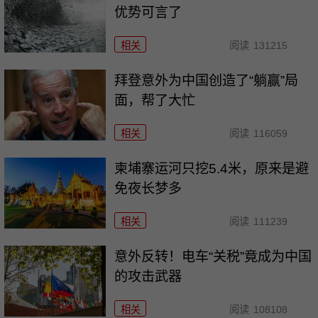
优势可言了
相关
阅读
131215
拜登意外为中国创造了“躺赢”局
面，帮了大忙
相关
阅读
116059
柬埔寨运河只挖5.4米，原来是避
免夜长梦多
相关
阅读
111239
意外反转！电车“关税”竟成为中国
的攻击武器
相关
阅读
108108