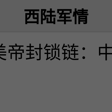
西陆军情
美帝封锁链：