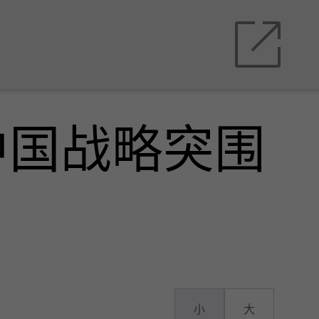
中国战略突围
小
大