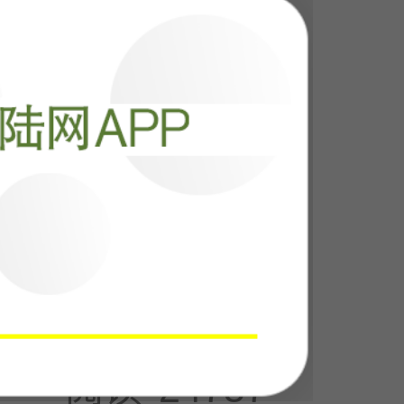
阅读
34476
，这仗再打下
裤子
阅读
24757