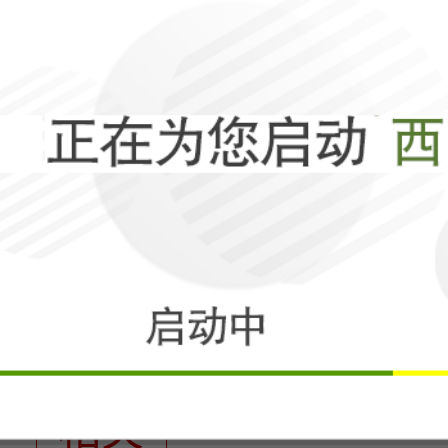
相关
特朗普半夜惊醒
去，美利坚要当
相关