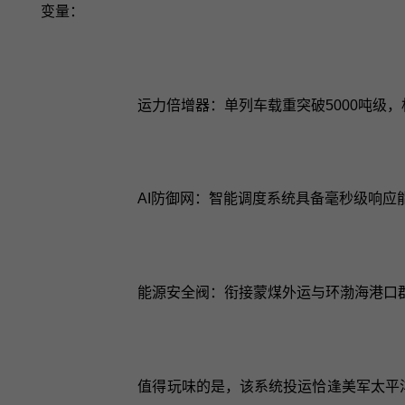
变量：
运力倍增器：单列车载重突破5000吨级
AI防御网：智能调度系统具备毫秒级响应
能源安全阀：衔接蒙煤外运与环渤海港口群
值得玩味的是，该系统投运恰逢美军太平洋