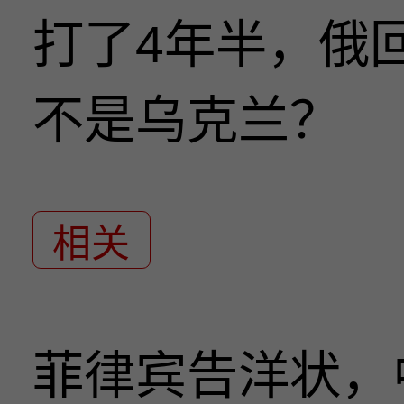
打了4年半，俄
不是乌克兰？
相关
菲律宾告洋状，