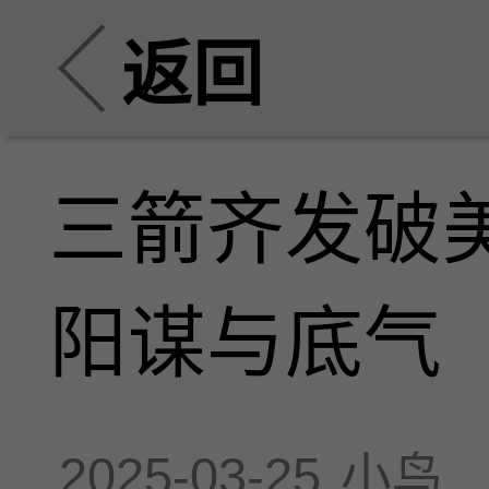
返回
三箭齐发破
阳谋与底气
2025-03-25
小鸟