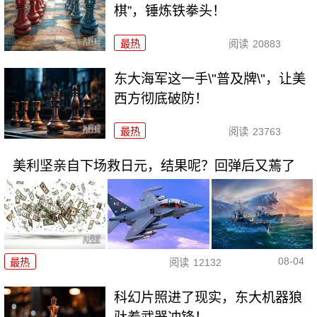
棋”，锤炼铁拳头！
最热
阅读
20883
东大海军这一手\"普及牌\"，让美
西方彻底破防！
最热
阅读
23763
美利坚亲自下场救日元，结果呢？回弹后又蔫了
08-04
最热
阅读
12132
科幻片照进了现实，东大机器狼