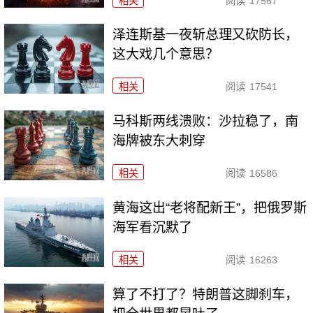
相关
阅读
17567
泽连斯基一夜斩总理又砍防长，
这大戏几个意思？
相关
阅读
17541
马科斯两线溃败：沙拉稳了，南
海牌被东大刺穿
相关
阅读
16586
黄海这出“老将配新王”，把俄罗斯
海军看沉默了
相关
阅读
16263
算了不打了？特朗普这脚刹车，