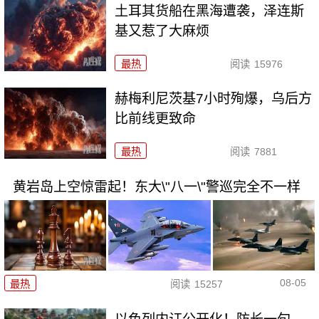
土耳其货船在黑海遭袭，泽连斯
基又惹了大麻烦
最热
阅读
15976
赫梅利尼茨基7小时殉爆，乌后方
比前线更致命
最热
阅读
7881
黄岩岛上空惊雷起！东大\"八一\"警巡完全不一样
08-05
最热
阅读
15257