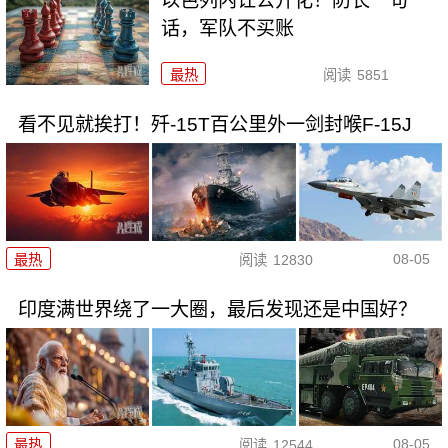
以色列内讧公开化！防长一句
话，军队不买账
最热
阅读
5851
看不见就挨打！歼-15T百公里外一剑封喉F-15J
08-05
最热
阅读
12830
印度满世界绕了一大圈，最后发现还是中国好？
08-05
最热
阅读
12544