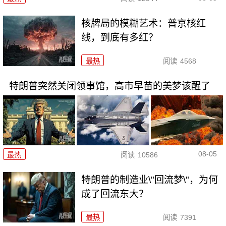
核牌局的模糊艺术：普京核红
线，到底有多红？
最热
阅读
4568
特朗普突然关闭领事馆，高市早苗的美梦该醒了
08-05
最热
阅读
10586
特朗普的制造业\"回流梦\"，为何
成了回流东大？
最热
阅读
7391