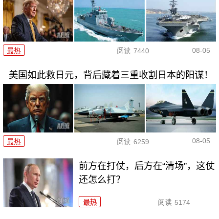
08-05
最热
阅读
7440
美国如此救日元，背后藏着三重收割日本的阳谋！
08-05
最热
阅读
6259
前方在打仗，后方在“清场”，这仗
还怎么打？
最热
阅读
5174