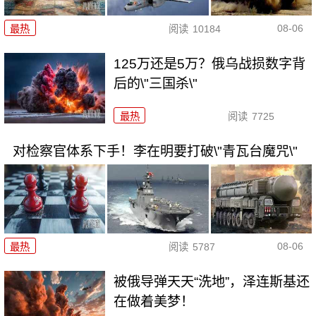
08-06
最热
阅读
10184
125万还是5万？俄乌战损数字背
后的\"三国杀\"
最热
阅读
7725
对检察官体系下手！李在明要打破\"青瓦台魔咒\"
08-06
最热
阅读
5787
被俄导弹天天“洗地”，泽连斯基还
在做着美梦！