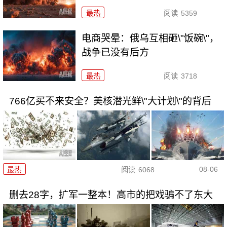
最热
阅读
5359
电商哭晕：俄乌互相砸\"饭碗\"，
战争已没有后方
最热
阅读
3718
766亿买不来安全？美核潜光鲜\"大计划\"的背后
08-06
最热
阅读
6068
删去28字，扩军一整本！高市的把戏骗不了东大