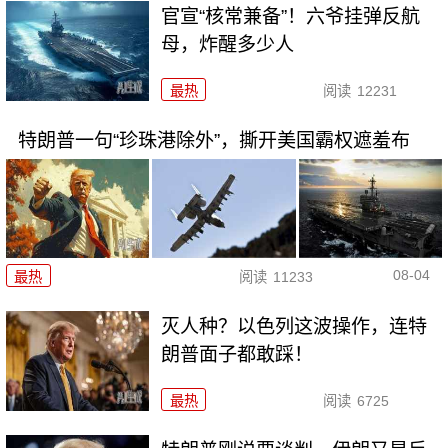
官宣“核常兼备”！六爷挂弹反航
母，炸醒多少人
最热
阅读
12231
特朗普一句“珍珠港除外”，撕开美国霸权遮羞布
08-04
最热
阅读
11233
灭人种？以色列这波操作，连特
朗普面子都敢踩！
最热
阅读
6725