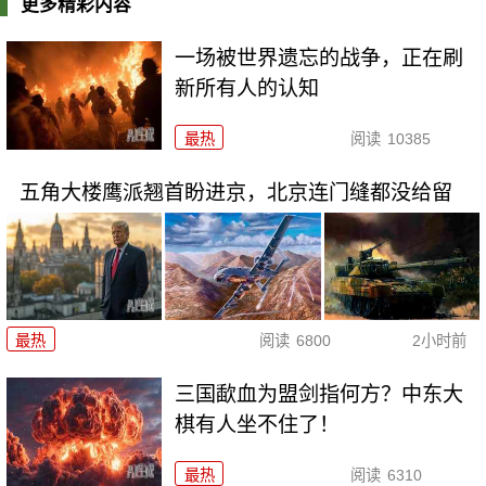
更多精彩内容
一场被世界遗忘的战争，正在刷
新所有人的认知
最热
阅读
10385
五角大楼鹰派翘首盼进京，北京连门缝都没给留
最热
阅读
6800
2小时前
三国歃血为盟剑指何方？中东大
棋有人坐不住了！
最热
阅读
6310