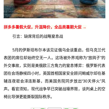
拼多多暑假大促，升温降价，全品类暑期大促 →
引言：缺席背后的战略窒息战
5月的伊斯坦布尔本该见证俄乌会谈重启，但乌克兰代
表团的席位却始终空无一人。这场被外界戏称为“放鸽子”的
外交事故，实则是美俄欧三方角力的窒息博弈：俄罗斯代表
团在会场静候四小时，英国首相国家安全顾问鲍威尔却在基
辅连夜密会泽连斯基，而美国务院同步放出“30天停火”风
声。看官须知，现代战争早已突破战壕界限，谈判桌上的空
椅比导弹更能撕裂国际秩序。