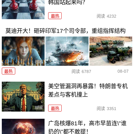
韩国站起来吗？
最热
阅读
4232
莫迪开大！砸碎印军17个司令部，重组指挥结构
08-07
最热
阅读
6787
美空管漏洞再暴露！特朗普专机
差点与客机撞上
最热
阅读
3351
广岛核爆81年，高市早苗连\"谁
扔的\"都不敢提！