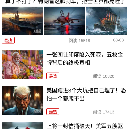
算了不打了？特朗普这脚刹车，把全世界都晃吐了
08-03
最热
阅读
15518
一张图让印度陷入死寂，五枚金
牌背后的终极真相
最热
阅读
10820
美国踏进3个大坑把自己埋了！恐
怕一个都爬不出
最热
阅读
17413
上将一封信捅破天！美军五艘驱