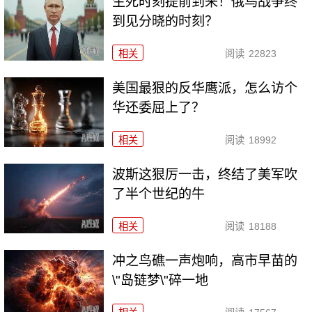
生死时刻提前到来！俄乌战争终
到见分晓的时刻？
相关
阅读
22823
美国最狠的反华鹰派，怎么访个
华还委屈上了？
相关
阅读
18992
波斯这狠厉一击，终结了美军吹
了半个世纪的牛
相关
阅读
18188
冲之鸟礁一声炮响，高市早苗的
\"岛链梦\"碎一地