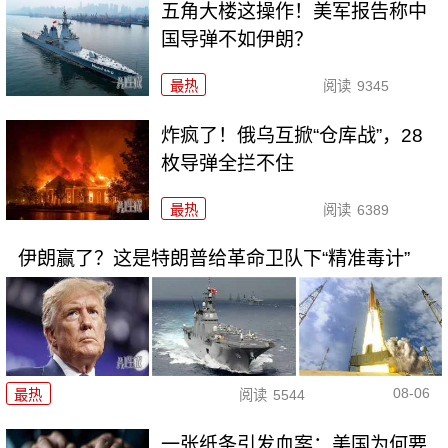
五角大楼这操作！美军报告称中
国导弹不如伊朗？
最热
阅读
9345
炸疯了！俄乌互掀“仓库战”，28
枚导弹全拦不住
最热
阅读
6389
伊朗赢了？这是特朗普给革命卫队下“精准毒计”
08-06
最热
阅读
5544
一张纸条引发血案：美国为何要