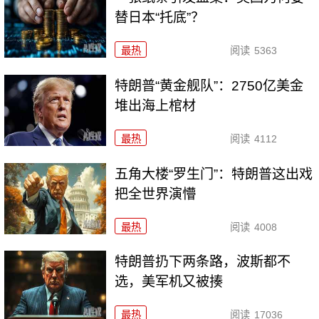
替日本“托底”？
最热
阅读
5363
特朗普“黄金舰队”：2750亿美金
堆出海上棺材
最热
阅读
4112
五角大楼“罗生门”：特朗普这出戏
把全世界演懵
最热
阅读
4008
特朗普扔下两条路，波斯都不
选，美军机又被揍
最热
阅读
17036