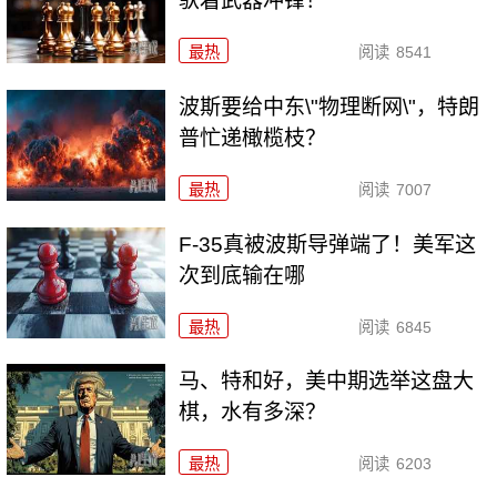
驮着武器冲锋！
最热
阅读
8541
波斯要给中东\"物理断网\"，特朗
普忙递橄榄枝？
最热
阅读
7007
F-35真被波斯导弹端了！美军这
次到底输在哪
最热
阅读
6845
马、特和好，美中期选举这盘大
棋，水有多深？
最热
阅读
6203