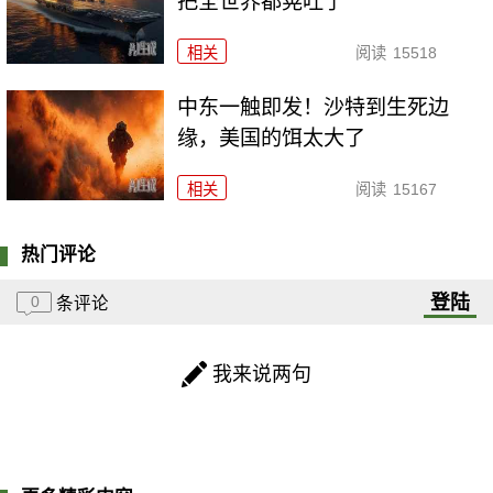
把全世界都晃吐了
相关
阅读
15518
中东一触即发！沙特到生死边
缘，美国的饵太大了
相关
阅读
15167
热门评论
登陆
0
条评论
我来说两句