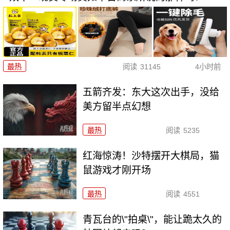
最热
阅读
31145
4小时前
五箭齐发：东大这次出手，没给
美方留半点幻想
最热
阅读
5235
红海惊涛！沙特摆开大棋局，猫
鼠游戏才刚开场
最热
阅读
4551
青瓦台的\"拍桌\"，能让跪太久的