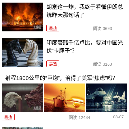
胡塞这一炸，我终于看懂伊朗总
统昨天那句话了
最热
阅读
3693
印度豪赌千亿卢比，要对中国光
伏“卡脖子”？
最热
阅读
3163
射程1800公里的“巨炮”，治得了美军“焦虑”吗？
08-07
最热
阅读
12434