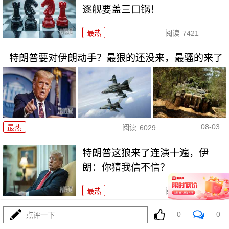
逐舰要盖三口锅！
最热
阅读
7421
特朗普要对伊朗动手？最狠的还没来，最骚的来了
08-03
最热
阅读
6029
特朗普这狼来了连演十遍，伊
朗：你猜我信不信？
最热
阅读
5248
0
0
政治自杀！菲律宾防长，你这是在给菲律宾掘墓！
点评一下