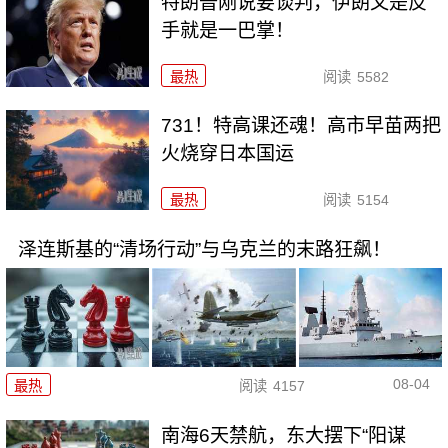
特朗普刚说要谈判，伊朗又是反
手就是一巴掌！
最热
阅读
5582
731！特高课还魂！高市早苗两把
火烧穿日本国运
最热
阅读
5154
泽连斯基的“清场行动”与乌克兰的末路狂飙！
08-04
最热
阅读
4157
南海6天禁航，东大摆下“阳谋