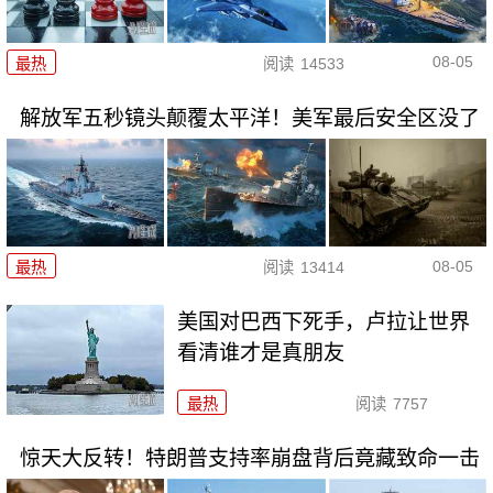
08-05
最热
阅读
14533
解放军五秒镜头颠覆太平洋！美军最后安全区没了
08-05
最热
阅读
13414
美国对巴西下死手，卢拉让世界
看清谁才是真朋友
最热
阅读
7757
惊天大反转！特朗普支持率崩盘背后竟藏致命一击