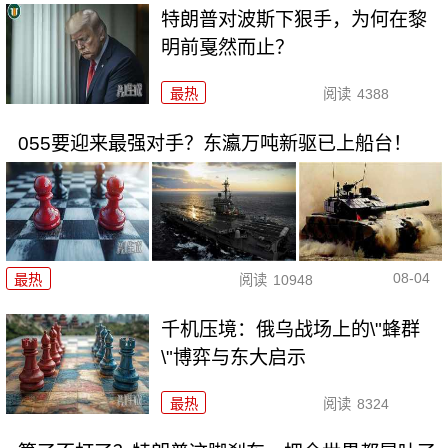
特朗普对波斯下狠手，为何在黎
明前戛然而止？
最热
阅读
4388
055要迎来最强对手？东瀛万吨新驱已上船台！
08-04
最热
阅读
10948
千机压境：俄乌战场上的\"蜂群
\"博弈与东大启示
最热
阅读
8324