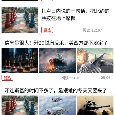
扎卢日内说的一句话，把北约的
脸按在地上摩擦
最热
阅读
12167
信息量很大！歼20越肩反杀，美西方都不淡定了
08-06
最热
阅读
11616
泽连斯基的时间不多了，最艰难的冬天又要来了