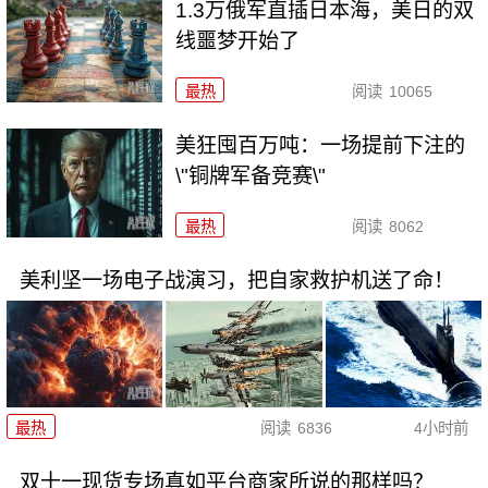
1.3万俄军直插日本海，美日的双
线噩梦开始了
最热
阅读
10065
美狂囤百万吨：一场提前下注的
\"铜牌军备竞赛\"
最热
阅读
8062
美利坚一场电子战演习，把自家救护机送了命！
最热
阅读
6836
4小时前
双十一现货专场真如平台商家所说的那样吗？