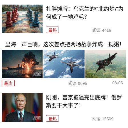
扎胖摊牌：乌克兰的\"北约梦\"为
何成了一地鸡毛？
最热
阅读
4416
里海一声巨响，这次差点把两场战争炸成一锅粥！
08-05
最热
阅读
9095
刚刚，普京被逼亮出底牌！俄罗
斯要干大事了！
最热
阅读
15509