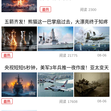
最热
阅读
2300
五箭齐发！熊猫这一巴掌扇过去，大漂亮终于知疼
08-06
最热
阅读
21775
央视短短5秒钟，美军3年兵推一夜作废！亚太变天
08-06
最热
阅读
17608