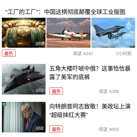
“工厂的工厂”：中国这棋彻底颠覆全球工业版图
最热
阅读
6242
2小时前
五角大楼吓唬中俄？这事恰恰暴
露了美军的底裤
最热
阅读
5308
向特朗普同志致敬！美政坛上演
“超级抹红大赛”
最热
阅读
4050