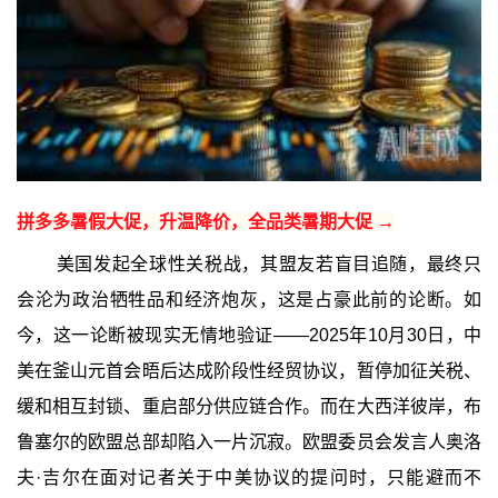
拼多多暑假大促，升温降价，全品类暑期大促 →
美国发起全球性关税战，其盟友若盲目追随，最终只
会沦为政治牺牲品和经济炮灰，这是占豪此前的论断。如
今，这一论断被现实无情地验证——2025年10月30日，中
美在釜山元首会晤后达成阶段性经贸协议，暂停加征关税、
缓和相互封锁、重启部分供应链合作。而在大西洋彼岸，布
鲁塞尔的欧盟总部却陷入一片沉寂。欧盟委员会发言人奥洛
夫·吉尔在面对记者关于中美协议的提问时，只能避而不