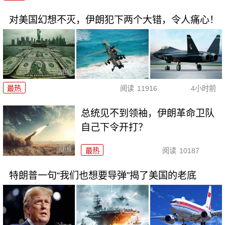
对美国幻想不灭，伊朗犯下两个大错，令人痛心！
最热
阅读
11916
4小时前
总统见不到领袖，伊朗革命卫队
自己下令开打？
最热
阅读
10187
特朗普一句“我们也想要导弹”揭了美国的老底