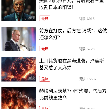
美国如此救日元，背后藏着三重
收割日本的阳谋！
最热
阅读
6915
前方在打仗，后方在“清场”，这仗
还怎么打？
最热
阅读
5728
土耳其货船在黑海遭袭，泽连斯
基又惹了大麻烦
最热
阅读
16632
赫梅利尼茨基7小时殉爆，乌后方
比前线更致命