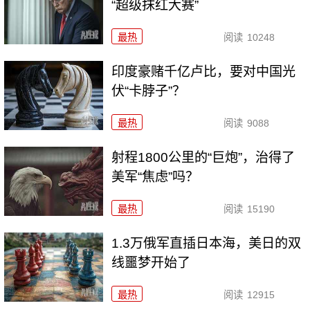
“超级抹红大赛”
最热
阅读
10248
印度豪赌千亿卢比，要对中国光
伏“卡脖子”？
最热
阅读
9088
射程1800公里的“巨炮”，治得了
美军“焦虑”吗？
最热
阅读
15190
1.3万俄军直插日本海，美日的双
线噩梦开始了
最热
阅读
12915