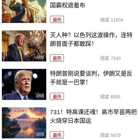
国霸权遮羞布
最热
阅读
11804
灭人种？以色列这波操作，连特
朗普面子都敢踩！
最热
阅读
7240
特朗普刚说要谈判，伊朗又是反
手就是一巴掌！
最热
阅读
6091
731！特高课还魂！高市早苗两把
火烧穿日本国运
最热
阅读
5679