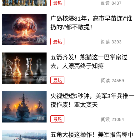
最热
阅读
8437
广岛核爆81年，高市早苗连\"谁
扔的\"都不敢提！
最热
阅读
3393
五箭齐发！熊猫这一巴掌扇过
去，大漂亮终于知疼
最热
阅读
24559
央视短短5秒钟，美军3年兵推一
夜作废！亚太变天
最热
阅读
21054
五角大楼这操作！美军报告称中