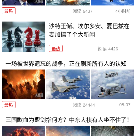
最热
阅读
5437
4小时前
沙特王储、埃尔多安、夏巴兹在
麦加搞了个大新闻
最热
阅读
4426
一场被世界遗忘的战争，正在刷新所有人的认知
08-07
最热
阅读
24444
三国歃血为盟剑指何方？中东大棋有人坐不住了！