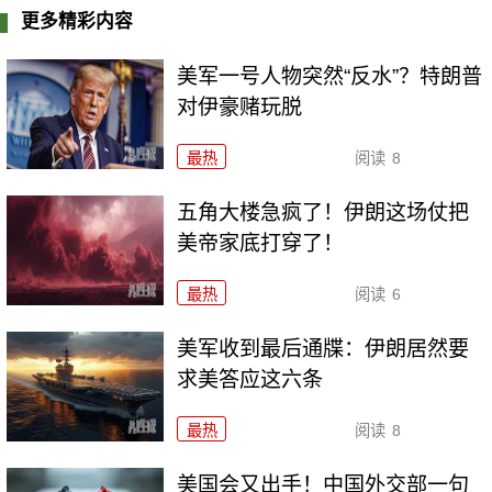
更多精彩内容
美军一号人物突然“反水”？特朗普
对伊豪赌玩脱
最热
阅读
8
五角大楼急疯了！伊朗这场仗把
美帝家底打穿了！
最热
阅读
6
美军收到最后通牒：伊朗居然要
求美答应这六条
最热
阅读
8
美国会又出手！中国外交部一句