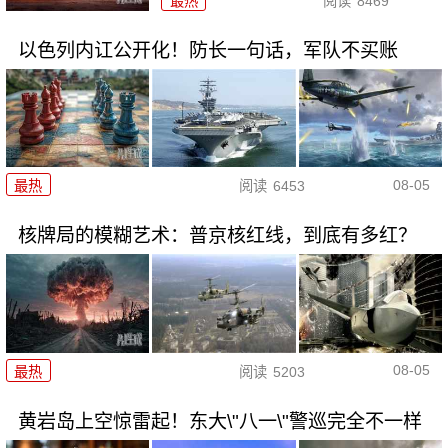
最热
阅读
8469
以色列内讧公开化！防长一句话，军队不买账
08-05
最热
阅读
6453
核牌局的模糊艺术：普京核红线，到底有多红？
08-05
最热
阅读
5203
黄岩岛上空惊雷起！东大\"八一\"警巡完全不一样