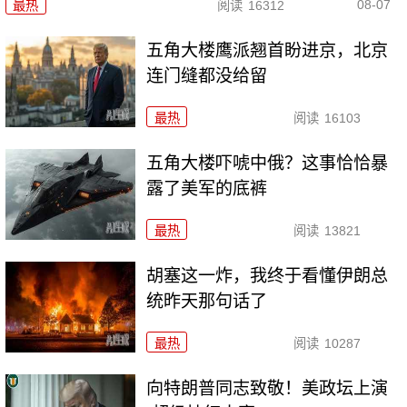
08-07
最热
阅读
16312
五角大楼鹰派翘首盼进京，北京
连门缝都没给留
最热
阅读
16103
五角大楼吓唬中俄？这事恰恰暴
露了美军的底裤
最热
阅读
13821
胡塞这一炸，我终于看懂伊朗总
统昨天那句话了
最热
阅读
10287
向特朗普同志致敬！美政坛上演