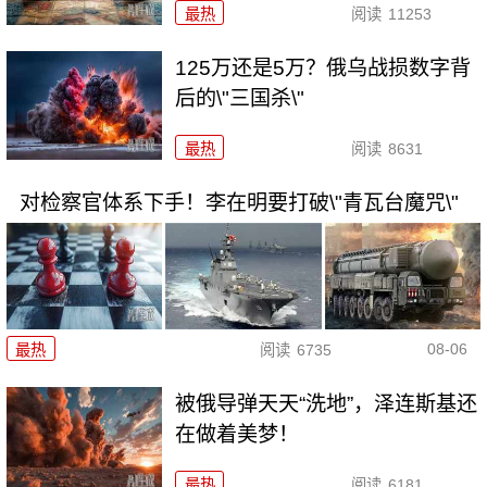
最热
阅读
11253
125万还是5万？俄乌战损数字背
后的\"三国杀\"
最热
阅读
8631
对检察官体系下手！李在明要打破\"青瓦台魔咒\"
08-06
最热
阅读
6735
被俄导弹天天“洗地”，泽连斯基还
在做着美梦！
最热
阅读
6181