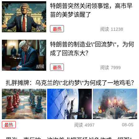
特朗普突然关闭领事馆，高市早
苗的美梦该醒了
最热
阅读
11238
特朗普的制造业\"回流梦\"，为何
成了回流东大？
最热
阅读
7999
扎胖摊牌：乌克兰的\"北约梦\"为何成了一地鸡毛？
08-05
最热
阅读
4997