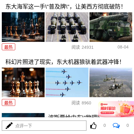
东大海军这一手\"普及牌\"，让美西方彻底破防！
08-04
最热
阅读
24931
科幻片照进了现实，东大机器狼驮着武器冲锋！
08-04
最热
阅读
8960
波斯要给中东\"物理断网\"，特朗
普忙递橄榄枝？
0
0
点评一下