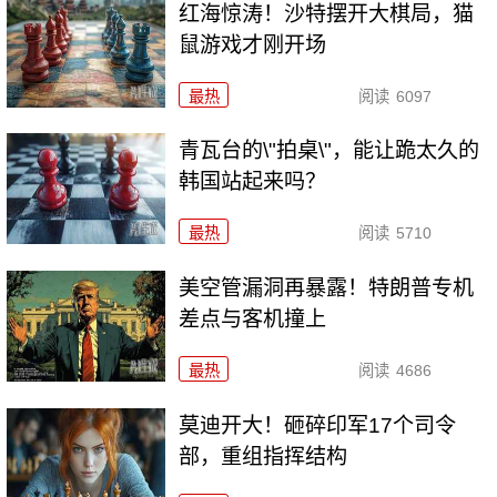
红海惊涛！沙特摆开大棋局，猫
鼠游戏才刚开场
最热
阅读
6097
青瓦台的\"拍桌\"，能让跪太久的
韩国站起来吗？
最热
阅读
5710
美空管漏洞再暴露！特朗普专机
差点与客机撞上
最热
阅读
4686
莫迪开大！砸碎印军17个司令
部，重组指挥结构