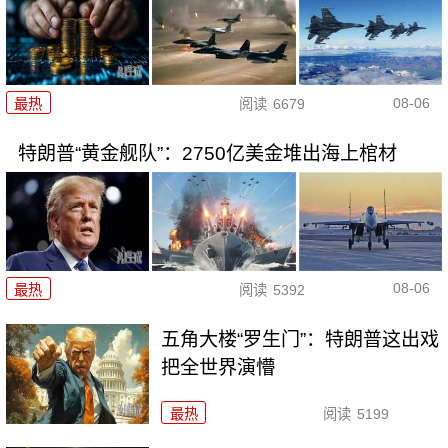
08-06
最热
阅读
6679
特朗普“黄金舰队”：2750亿美金堆出海上棺材
08-06
最热
阅读
5392
五角大楼“罗生门”：特朗普这出戏
把全世界演懵
最热
阅读
5199