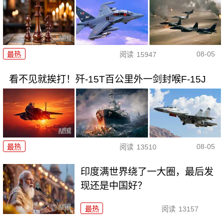
08-05
最热
阅读
15947
看不见就挨打！歼-15T百公里外一剑封喉F-15J
08-05
最热
阅读
13510
印度满世界绕了一大圈，最后发
现还是中国好？
最热
阅读
13157