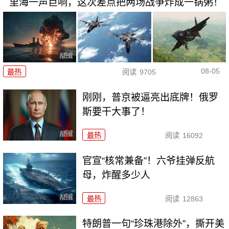
里海一声巨响，这次差点把两场战争炸成一锅粥！
08-05
最热
阅读
9705
刚刚，普京被逼亮出底牌！俄罗
斯要干大事了！
最热
阅读
16092
官宣“核常兼备”！六爷挂弹反航
母，炸醒多少人
最热
阅读
12863
特朗普一句“珍珠港除外”，撕开美