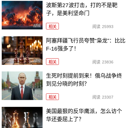
波斯第27波打击，打的不是靶
子，是美利坚命门
相关
阅读
25993
阿塞拜疆飞行员夸赞“枭龙”：比比
F-16强多了！
相关
阅读
23836
生死时刻提前到来！俄乌战争终
到见分晓的时刻？
相关
阅读
23307
美国最狠的反华鹰派，怎么访个
华还委屈上了？