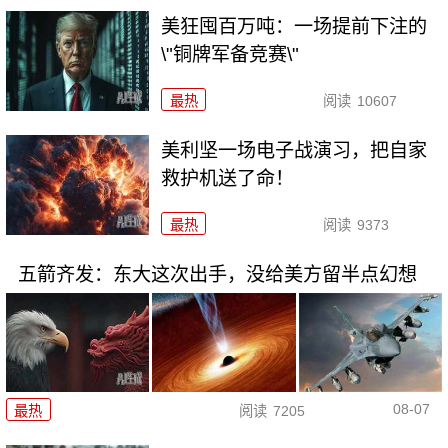
美狂囤百万吨：一场提前下注的
\"铜牌军备竞赛\"
最热
阅读
10607
美利坚一场电子战演习，把自家
救护机送了命！
最热
阅读
9373
五箭齐发：东大这次出手，没给美方留半点幻想
08-07
最热
阅读
7205