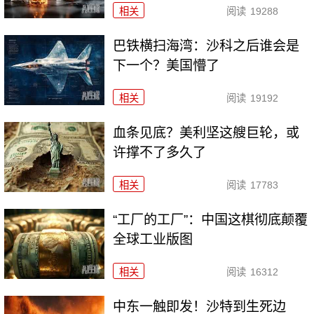
相关
阅读
19288
巴铁横扫海湾：沙科之后谁会是
下一个？美国懵了
相关
阅读
19192
血条见底？美利坚这艘巨轮，或
许撑不了多久了
相关
阅读
17783
“工厂的工厂”：中国这棋彻底颠覆
全球工业版图
相关
阅读
16312
中东一触即发！沙特到生死边