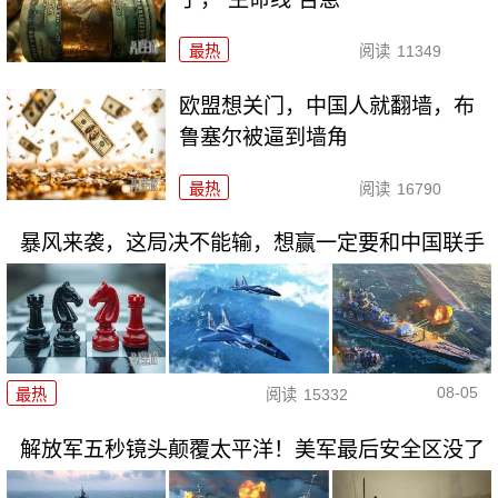
最热
阅读
11349
欧盟想关门，中国人就翻墙，布
鲁塞尔被逼到墙角
最热
阅读
16790
暴风来袭，这局决不能输，想赢一定要和中国联手
08-05
最热
阅读
15332
解放军五秒镜头颠覆太平洋！美军最后安全区没了