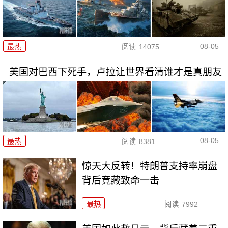
08-05
最热
阅读
14075
美国对巴西下死手，卢拉让世界看清谁才是真朋友
08-05
最热
阅读
8381
惊天大反转！特朗普支持率崩盘
背后竟藏致命一击
最热
阅读
7992