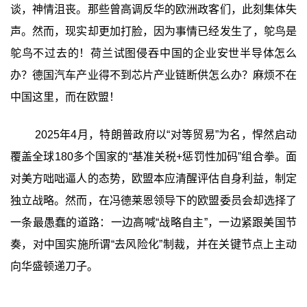
谈，神情沮丧。那些曾高调反华的欧洲政客们，此刻集体失
声。然而，现实却更加打脸，因为事情已经发生了，鸵鸟是
鸵鸟不过去的！荷兰试图侵吞中国的企业安世半导体怎么
办？德国汽车产业得不到芯片产业链断供怎么办？麻烦不在
中国这里，而在欧盟！
2025年4月，特朗普政府以“对等贸易”为名，悍然启动
覆盖全球180多个国家的“基准关税+惩罚性加码”组合拳。面
对美方咄咄逼人的态势，欧盟本应清醒评估自身利益，制定
独立战略。然而，在冯德莱恩领导下的欧盟委员会却选择了
一条最愚蠢的道路：一边高喊“战略自主”，一边紧跟美国节
奏，对中国实施所谓“去风险化”制裁，并在关键节点上主动
向华盛顿递刀子。