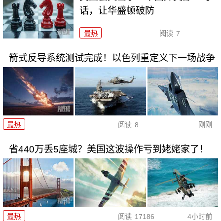
话，让华盛顿破防
最热
阅读
7
箭式反导系统测试完成！以色列重定义下一场战争
最热
阅读
8
刚刚
省440万丢5座城？美国这波操作亏到姥姥家了！
最热
阅读
17186
4小时前