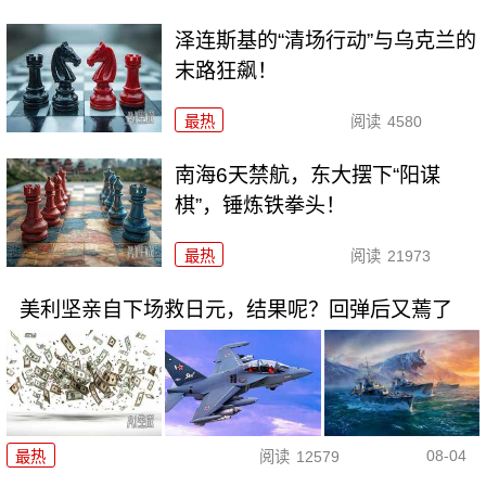
泽连斯基的“清场行动”与乌克兰的
末路狂飙！
最热
阅读
4580
南海6天禁航，东大摆下“阳谋
棋”，锤炼铁拳头！
最热
阅读
21973
美利坚亲自下场救日元，结果呢？回弹后又蔫了
08-04
最热
阅读
12579