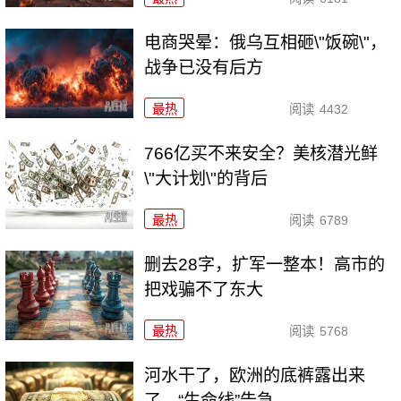
电商哭晕：俄乌互相砸\"饭碗\"，
战争已没有后方
最热
阅读
4432
766亿买不来安全？美核潜光鲜
\"大计划\"的背后
最热
阅读
6789
删去28字，扩军一整本！高市的
把戏骗不了东大
最热
阅读
5768
河水干了，欧洲的底裤露出来
了，“生命线”告急