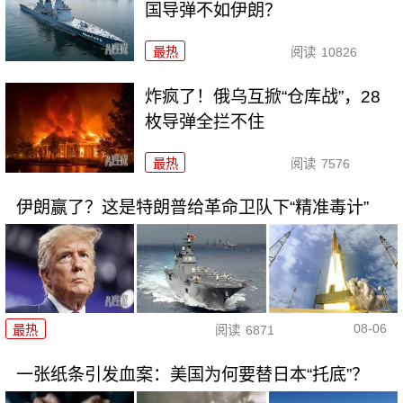
国导弹不如伊朗？
最热
阅读
10826
炸疯了！俄乌互掀“仓库战”，28
枚导弹全拦不住
最热
阅读
7576
伊朗赢了？这是特朗普给革命卫队下“精准毒计”
08-06
最热
阅读
6871
一张纸条引发血案：美国为何要替日本“托底”？