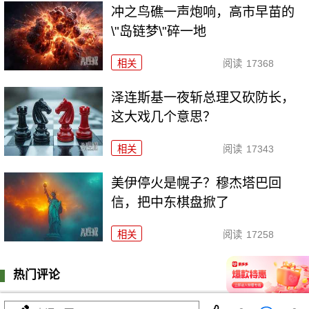
冲之鸟礁一声炮响，高市早苗的
\"岛链梦\"碎一地
相关
阅读
17368
泽连斯基一夜斩总理又砍防长，
这大戏几个意思？
相关
阅读
17343
美伊停火是幌子？穆杰塔巴回
信，把中东棋盘掀了
相关
阅读
17258
热门评论
登陆
0
条评论