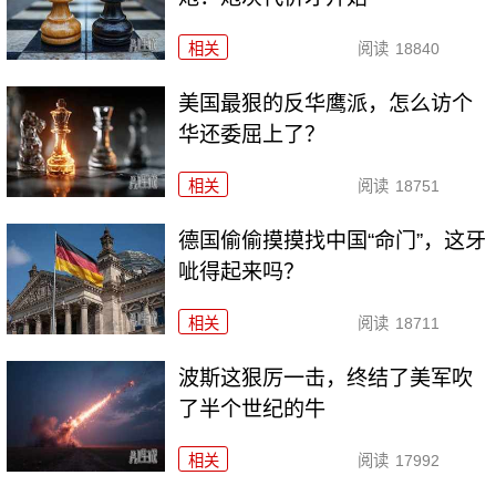
相关
阅读
18840
美国最狠的反华鹰派，怎么访个
华还委屈上了？
相关
阅读
18751
德国偷偷摸摸找中国“命门”，这牙
呲得起来吗？
相关
阅读
18711
波斯这狠厉一击，终结了美军吹
了半个世纪的牛
相关
阅读
17992