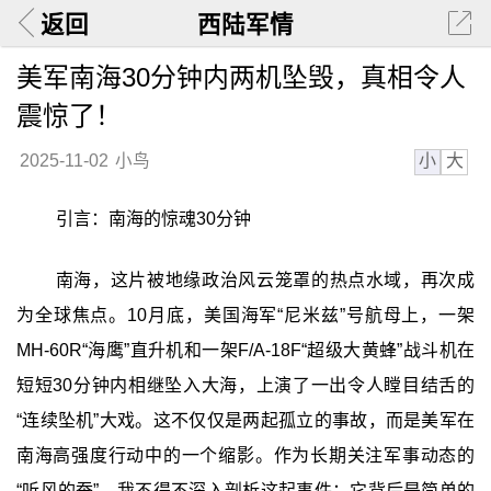
返回
西陆军情
美军南海30分钟内两机坠毁，真相令人
震惊了！
小
大
2025-11-02
小鸟
引言：南海的惊魂30分钟
南海，这片被地缘政治风云笼罩的热点水域，再次成
为全球焦点。10月底，美国海军“尼米兹”号航母上，一架
MH-60R“海鹰”直升机和一架F/A-18F“超级大黄蜂”战斗机在
短短30分钟内相继坠入大海，上演了一出令人瞠目结舌的
“连续坠机”大戏。这不仅仅是两起孤立的事故，而是美军在
南海高强度行动中的一个缩影。作为长期关注军事动态的
“听风的蚕”，我不得不深入剖析这起事件：它背后是简单的