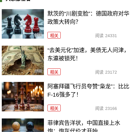
默茨的“川剧变脸”：德国政府对华
政策大转向？
相关
阅读
24331
“去美元化”加速，美债无人问津，
东瀛被锁死！
相关
阅读
23172
阿塞拜疆飞行员夸赞“枭龙”：比比
F-16强多了！
相关
阅读
23166
菲律宾告洋状，中国直接上水
炮：炮灰代价才开始