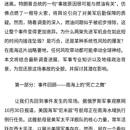
迷离。特朗普总统的一句“事故原因很可能与燃油有关”，仿
佛点燃了一根导火索，将舆论引向了对美军后勤保障的质
疑。然而，随着调查的深入，燃油问题似乎被初步排除，这
让整个事件变得更加诡异。为什么两架先进军机会在如此短
的时间内接连坠毁？是巧合，还是某种系统性风险的爆发？
在南海这片战略要地，任何风吹草动都可能牵动全球神经。
本文将结合最新调查进展、军事专业知识以及地缘政治背
景，为您还原这场事故的全貌，并探讨其潜在影响。
第一部分：事件回顾——南海上的“死亡之舞”
让我们先回到事件发生的现场。据俄罗斯军事观察网
10月30日报道，美国海军“尼米兹”号航母正在南海水域执行
例行任务。这艘航母是美军太平洋舰队的核心力量，常年活
跃在西太平洋，以展示美国军事存在。然而，就在一个看似