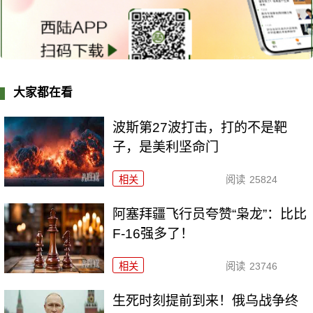
大家都在看
波斯第27波打击，打的不是靶
子，是美利坚命门
相关
阅读
25824
阿塞拜疆飞行员夸赞“枭龙”：比比
F-16强多了！
相关
阅读
23746
生死时刻提前到来！俄乌战争终