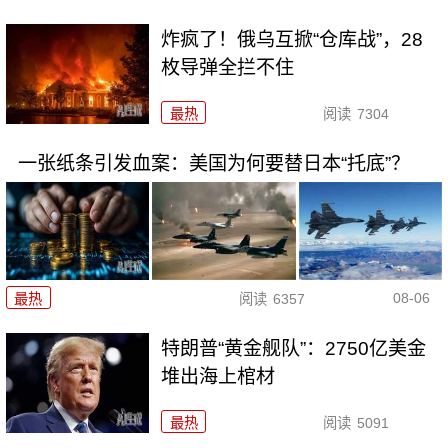
炸疯了！俄乌互掀“仓库战”，28
枚导弹全拦不住
最热
阅读
7304
一张纸条引发血案：美国为何要替日本“托底”？
08-06
最热
阅读
6357
特朗普“黄金舰队”：2750亿美金
堆出海上棺材
最热
阅读
5091