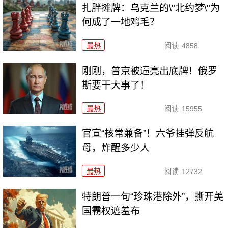
扎胖摊牌：乌克兰的\"北约梦\"为
何成了一地鸡毛？
最热
阅读
4858
刚刚，普京被逼亮出底牌！俄罗
斯要干大事了！
最热
阅读
15955
官宣“核常兼备”！六爷挂弹反航
母，炸醒多少人
最热
阅读
12732
特朗普一句“珍珠港除外”，撕开美
国霸权遮羞布