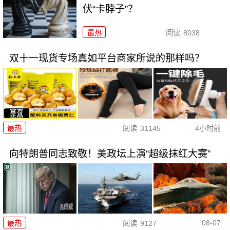
伏“卡脖子”？
最热
阅读
8038
双十一现货专场真如平台商家所说的那样吗？
最热
阅读
31145
4小时前
向特朗普同志致敬！美政坛上演“超级抹红大赛”
08-07
最热
阅读
9127