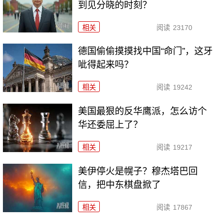
到见分晓的时刻？
相关
阅读
23170
德国偷偷摸摸找中国“命门”，这牙
呲得起来吗？
相关
阅读
19242
美国最狠的反华鹰派，怎么访个
华还委屈上了？
相关
阅读
19217
美伊停火是幌子？穆杰塔巴回
信，把中东棋盘掀了
相关
阅读
17867