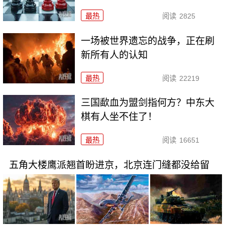
最热
阅读
2825
一场被世界遗忘的战争，正在刷
新所有人的认知
最热
阅读
22219
三国歃血为盟剑指何方？中东大
棋有人坐不住了！
最热
阅读
16651
五角大楼鹰派翘首盼进京，北京连门缝都没给留