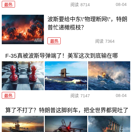
08-04
最热
阅读
8714
波斯要给中东\"物理断网\"，特朗
普忙递橄榄枝？
最热
阅读
7364
F-35真被波斯导弹端了！美军这次到底输在哪
08-04
最热
阅读
7147
算了不打了？特朗普这脚刹车，把全世界都晃吐了