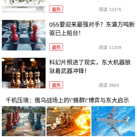
最热
阅读
12476
055要迎来最强对手？东瀛万吨新
驱已上船台！
最热
阅读
11339
科幻片照进了现实，东大机器狼
驮着武器冲锋！
最热
阅读
8869
千机压境：俄乌战场上的\"蜂群\"博弈与东大启示