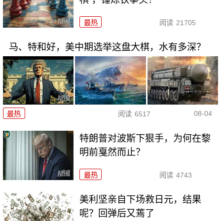
最热
阅读
21705
马、特和好，美中期选举这盘大棋，水有多深？
08-04
最热
阅读
6517
特朗普对波斯下狠手，为何在黎
明前戛然而止？
最热
阅读
4743
美利坚亲自下场救日元，结果
呢？回弹后又蔫了