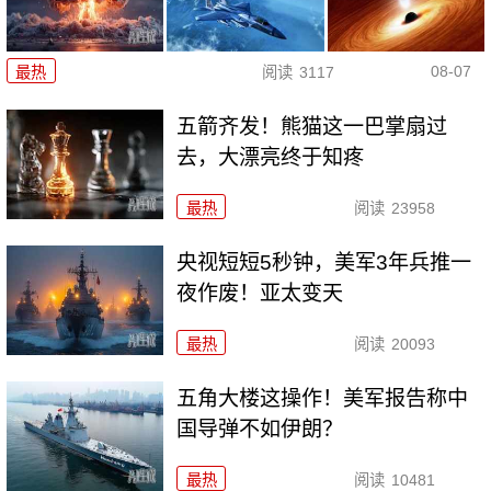
08-07
最热
阅读
3117
五箭齐发！熊猫这一巴掌扇过
去，大漂亮终于知疼
最热
阅读
23958
央视短短5秒钟，美军3年兵推一
夜作废！亚太变天
最热
阅读
20093
五角大楼这操作！美军报告称中
国导弹不如伊朗？
最热
阅读
10481