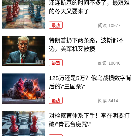
泽连斯基的时间不多了，最艰难
的冬天又要来了
最热
阅读
10977
特朗普扔下两条路，波斯都不
选，美军机又被揍
最热
阅读
18046
125万还是5万？俄乌战损数字背
后的\"三国杀\"
最热
阅读
8414
对检察官体系下手！李在明要打
破\"青瓦台魔咒\"