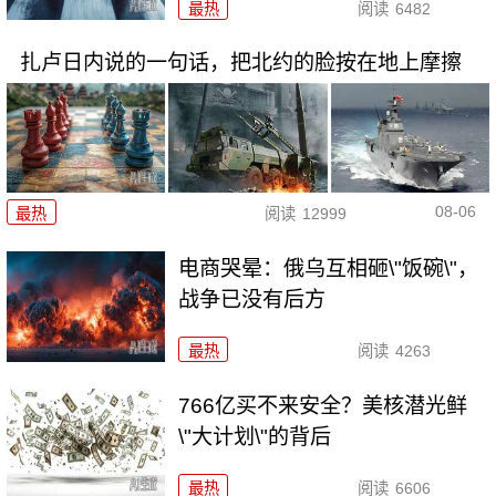
最热
阅读
6482
扎卢日内说的一句话，把北约的脸按在地上摩擦
08-06
最热
阅读
12999
电商哭晕：俄乌互相砸\"饭碗\"，
战争已没有后方
最热
阅读
4263
766亿买不来安全？美核潜光鲜
\"大计划\"的背后
最热
阅读
6606