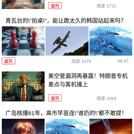
最热
阅读
5722
青瓦台的\"拍桌\"，能让跪太久的韩国站起来吗？
08-07
最热
阅读
5375
美空管漏洞再暴露！特朗普专机
差点与客机撞上
最热
阅读
4364
广岛核爆81年，高市早苗连\"谁扔的\"都不敢提！