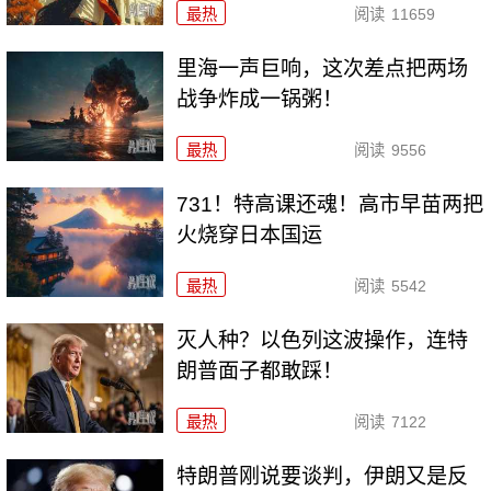
最热
阅读
11659
里海一声巨响，这次差点把两场
战争炸成一锅粥！
最热
阅读
9556
731！特高课还魂！高市早苗两把
火烧穿日本国运
最热
阅读
5542
灭人种？以色列这波操作，连特
朗普面子都敢踩！
最热
阅读
7122
特朗普刚说要谈判，伊朗又是反