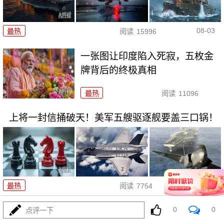
08-03
最热
阅读
15996
一张图让印度陷入死寂，五枚金
牌背后的终极真相
最热
阅读
11096
上将一封信捅破天！美军五艘驱逐舰要盖三口锅！
08-03
最热
阅读
7754
特朗普要对伊朗动手？最狠的还
0
0
点评一下