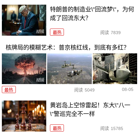
特朗普的制造业\"回流梦\"，为何
成了回流东大？
最热
阅读
7839
核牌局的模糊艺术：普京核红线，到底有多红？
08-05
最热
阅读
5049
黄岩岛上空惊雷起！东大\"八一
\"警巡完全不一样
最热
阅读
15785