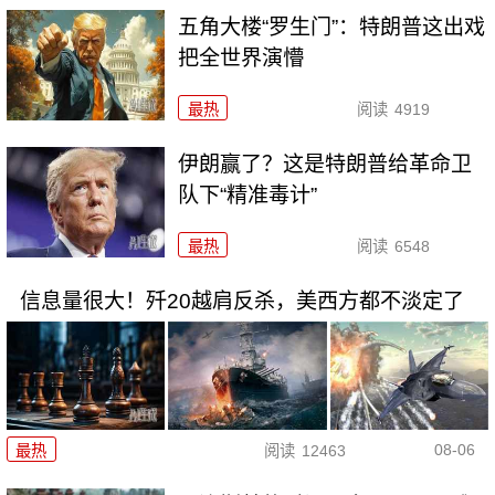
五角大楼“罗生门”：特朗普这出戏
把全世界演懵
最热
阅读
4919
伊朗赢了？这是特朗普给革命卫
队下“精准毒计”
最热
阅读
6548
信息量很大！歼20越肩反杀，美西方都不淡定了
08-06
最热
阅读
12463