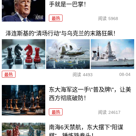
手就是一巴掌！
最热
阅读
5968
泽连斯基的“清场行动”与乌克兰的末路狂飙！
08-04
最热
阅读
4493
东大海军这一手\"普及牌\"，让美
西方彻底破防！
最热
阅读
24617
南海6天禁航，东大摆下“阳谋
棋”，锤炼铁拳头！