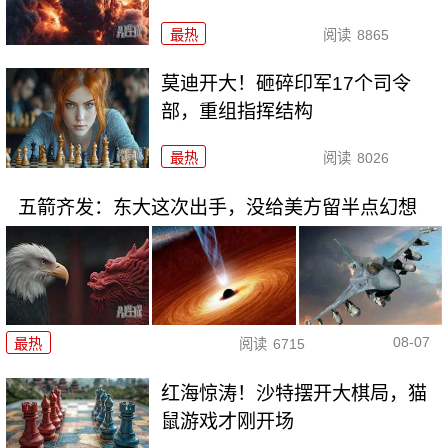
最热
阅读
8865
莫迪开大！砸碎印军17个司令
部，重组指挥结构
最热
阅读
8026
五箭齐发：东大这次出手，没给美方留半点幻想
08-07
最热
阅读
6715
红海惊涛！沙特摆开大棋局，猫
鼠游戏才刚开场