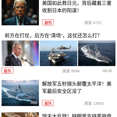
美国如此救日元，背后藏着三重
收割日本的阳谋！
最热
阅读
6722
前方在打仗，后方在“清场”，这仗还怎么打？
08-05
最热
阅读
5594
解放军五秒镜头颠覆太平洋！美
军最后安全区没了
最热
阅读
13903
惊天大反转！特朗普支持率崩盘