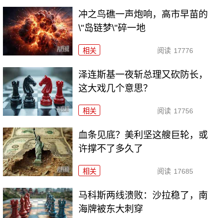
冲之鸟礁一声炮响，高市早苗的
\"岛链梦\"碎一地
相关
阅读
17776
泽连斯基一夜斩总理又砍防长，
这大戏几个意思？
相关
阅读
17756
血条见底？美利坚这艘巨轮，或
许撑不了多久了
相关
阅读
17685
马科斯两线溃败：沙拉稳了，南
海牌被东大刺穿