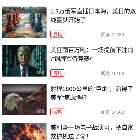
1.3万俄军直插日本海，美日的双
线噩梦开始了
最热
阅读
12289
美狂囤百万吨：一场提前下注的
\"铜牌军备竞赛\"
最热
阅读
10109
射程1800公里的“巨炮”，治得了
美军“焦虑”吗？
最热
阅读
14662
美利坚一场电子战演习，把自家
救护机送了命！