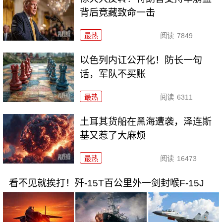
背后竟藏致命一击
最热
阅读
7849
以色列内讧公开化！防长一句
话，军队不买账
最热
阅读
6311
土耳其货船在黑海遭袭，泽连斯
基又惹了大麻烦
最热
阅读
16473
看不见就挨打！歼-15T百公里外一剑封喉F-15J