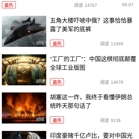
08-07
最热
阅读
14767
五角大楼吓唬中俄？这事恰恰暴
露了美军的底裤
最热
阅读
12459
“工厂的工厂”：中国这棋彻底颠覆
全球工业版图
最热
阅读
14678
胡塞这一炸，我终于看懂伊朗总
统昨天那句话了
最热
阅读
9136
印度豪赌千亿卢比，要对中国光