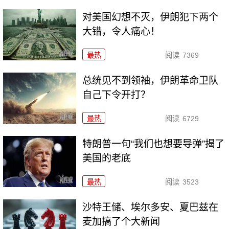
对美国幻想不灭，伊朗犯下两个
大错，令人痛心！
最热
阅读
7369
总统见不到领袖，伊朗革命卫队
自己下令开打？
最热
阅读
6729
特朗普一句“我们也想要导弹”揭了
美国的老底
最热
阅读
3523
沙特王储、埃尔多安、夏巴兹在
麦加搞了个大新闻