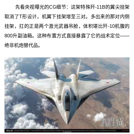
先看央视曝光的CG细节：这架特殊歼-11B的翼尖挂架
取消了T形设计，机翼下挂架增至三对。多出来的那对内侧
挂架，扛的正是两个激光武器吊舱，体积堪比歼-10机腹的
800升副油箱。这种布置方式直接暴露了它的战术定位——
绝非机炮替代品。