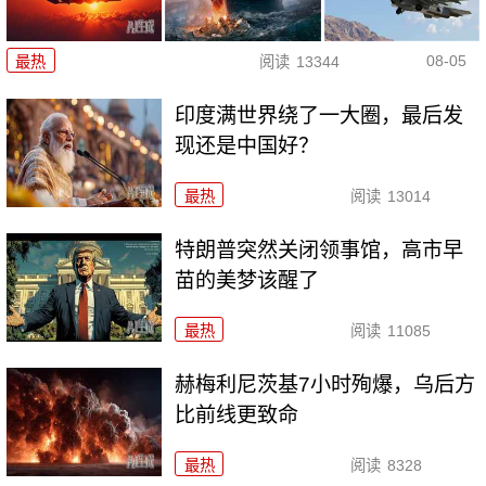
08-05
最热
阅读
13344
印度满世界绕了一大圈，最后发
现还是中国好？
最热
阅读
13014
特朗普突然关闭领事馆，高市早
苗的美梦该醒了
最热
阅读
11085
赫梅利尼茨基7小时殉爆，乌后方
比前线更致命
最热
阅读
8328