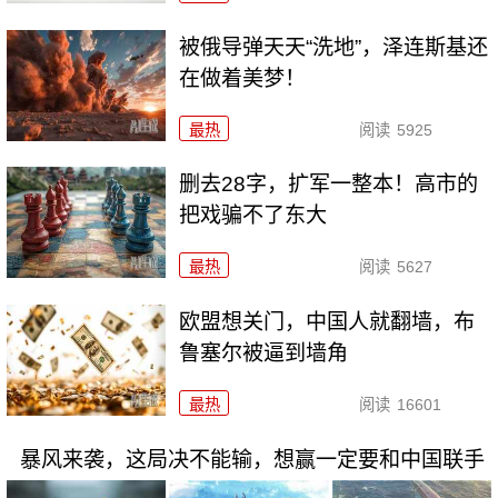
被俄导弹天天“洗地”，泽连斯基还
在做着美梦！
最热
阅读
5925
删去28字，扩军一整本！高市的
把戏骗不了东大
最热
阅读
5627
欧盟想关门，中国人就翻墙，布
鲁塞尔被逼到墙角
最热
阅读
16601
暴风来袭，这局决不能输，想赢一定要和中国联手