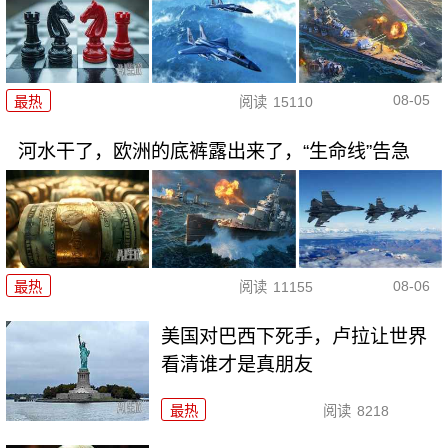
08-05
最热
阅读
15110
河水干了，欧洲的底裤露出来了，“生命线”告急
08-06
最热
阅读
11155
美国对巴西下死手，卢拉让世界
看清谁才是真朋友
最热
阅读
8218