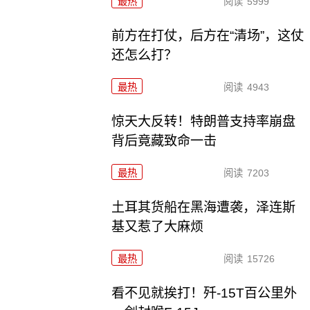
最热
阅读
5999
前方在打仗，后方在“清场”，这仗
还怎么打？
最热
阅读
4943
惊天大反转！特朗普支持率崩盘
背后竟藏致命一击
最热
阅读
7203
土耳其货船在黑海遭袭，泽连斯
基又惹了大麻烦
最热
阅读
15726
看不见就挨打！歼-15T百公里外