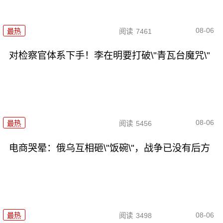
08-06
最热
阅读
7461
对检察官体系下手！李在明要打破\"青瓦台魔咒\"
08-06
最热
阅读
5456
电商哭晕：俄乌互相砸\"饭碗\"，战争已没有后方
08-06
最热
阅读
3498