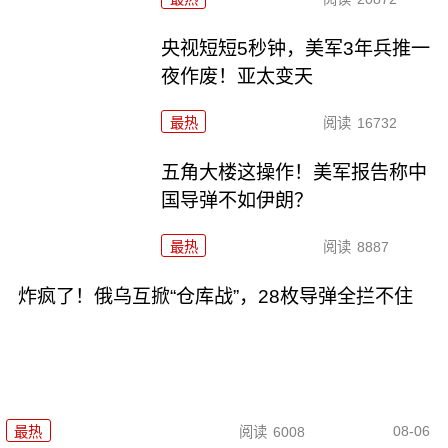
央视短短5秒钟，美军3年兵推一
夜作废！亚太变天
最热
阅读
16732
五角大楼这操作！美军报告称中
国导弹不如伊朗？
最热
阅读
8887
炸疯了！俄乌互掀“仓库战”，28枚导弹全拦不住
08-06
最热
阅读
6008