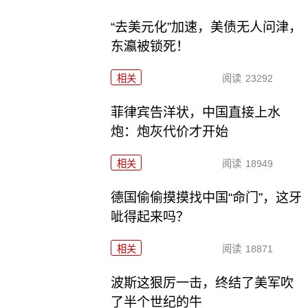
“去美元化”加速，美债无人问津，
东瀛被锁死！
相关
阅读
23292
菲律宾告洋状，中国直接上水
炮：炮灰代价才开始
相关
阅读
18949
德国偷偷摸摸找中国“命门”，这牙
呲得起来吗？
相关
阅读
18871
波斯这狠厉一击，终结了美军吹
了半个世纪的牛