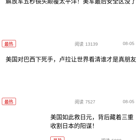
解放军五秒镜头颠覆太平洋！美军最后安全区没了
08-05
最热
阅读
13139
美国对巴西下死手，卢拉让世界看清谁才是真朋友
08-05
最热
阅读
7527
美国如此救日元，背后藏着三重
收割日本的阳谋！