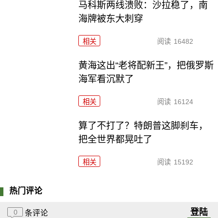
马科斯两线溃败：沙拉稳了，南
海牌被东大刺穿
相关
阅读
16482
黄海这出“老将配新王”，把俄罗斯
海军看沉默了
相关
阅读
16124
算了不打了？特朗普这脚刹车，
把全世界都晃吐了
相关
阅读
15192
热门评论
登陆
0
条评论