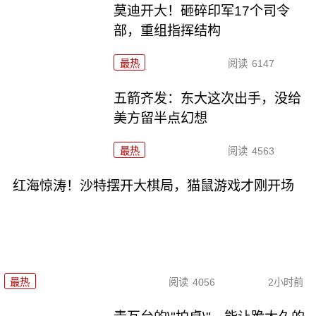
莫迪开大！砸碎印军17个司令
部，重组指挥结构
最热
阅读
6147
五箭齐发：东大这次出手，没给
美方留半点幻想
最热
阅读
4563
红海惊涛！沙特摆开大棋局，猫鼠游戏才刚开场
最热
阅读
4056
2小时前