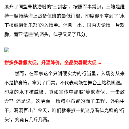
凑齐了同型号核潜艇的“三剑客”。按照军事常识，三艘是维
持一艘持续海上战备值班的最低门槛，印度似乎拿到了“水
下核威慑俱乐部”的入场券。消息一出，国内舆论场一片欢
腾，南亚“霸主”的派头，似乎又足了几分。
拼多多暑假大促，升温降价，全品类暑期大促 →
然而，在军事这个只讲硬实力的行当里，入场券从来
不是护身符。拿到了门票，不代表就能在舞台上站稳脚跟。
印度的水下核威慑，真如宣传中那般“静默潜伏、一击致
命”？还是说，这更像一场精心布置的面子工程，外强中
干，漏洞百出？今天，咱们就来扒一扒这身看似光鲜的“行
头”，究竟有几斤几两。