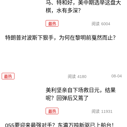
马、特和好，美中期选举这盘大
棋，水有多深？
最热
阅读
6004
特朗普对波斯下狠手，为何在黎明前戛然而止？
08-04
最热
阅读
4180
美利坚亲自下场救日元，结果
呢？回弹后又蔫了
最热
阅读
11931
055要迎来最强对手？东瀛万吨新驱已上船台！