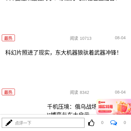
08-04
最热
阅读
10713
科幻片照进了现实，东大机器狼驮着武器冲锋！
08-04
最热
阅读
8342
千机压境：俄乌战场上的\"蜂群
\"博弈与东大启示
0
0
点评一下
最热
阅读
8097