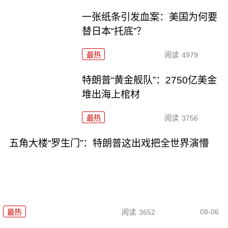
一张纸条引发血案：美国为何要
替日本“托底”？
最热
阅读
4979
特朗普“黄金舰队”：2750亿美金
堆出海上棺材
最热
阅读
3756
五角大楼“罗生门”：特朗普这出戏把全世界演懵
08-06
最热
阅读
3652