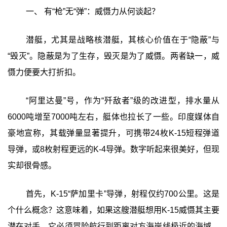
一、 有“枪”无“弹”：威慑力从何谈起？
潜艇，尤其是战略核潜艇，其核心价值在于“隐蔽”与
“毁灭”。隐蔽是为了生存，毁灭是为了威慑。两者缺一，威
慑力便要大打折扣。
“阿里达曼”号，作为“歼敌者”级的改进型，排水量从
6000吨增至7000吨左右，艇体也拉长了一些。印度媒体自
豪地宣称，其载弹量显著提升，可携带24枚K-15短程弹道
导弹，或8枚射程更远的K-4导弹。数字听起来很美好，但现
实却很骨感。
首先，K-15“萨加里卡”导弹，射程仅约700公里。这是
个什么概念？这意味着，如果这艘潜艇想用K-15威慑其主要
潜在对手，它必须冒险航行到距离对方海岸线极近的海域。