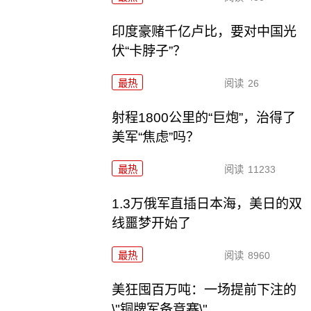
印度豪赌千亿卢比，要对中国光
伏“卡脖子”？
最热
阅读
26
射程1800公里的“巨炮”，治得了
美军“焦虑”吗？
最热
阅读
11233
1.3万俄军直插日本海，美日的双
线噩梦开始了
最热
阅读
8960
美狂囤百万吨：一场提前下注的
\"铜牌军备竞赛\"