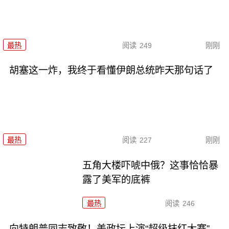
最热
阅读
249
刚刚
胡塞这一炸，我终于看懂伊朗总统昨天那句话了
最热
阅读
227
刚刚
五角大楼吓唬中俄？这事恰恰暴
露了美军的底裤
最热
阅读
246
向特朗普同志致敬！美政坛上演“超级抹红大赛”