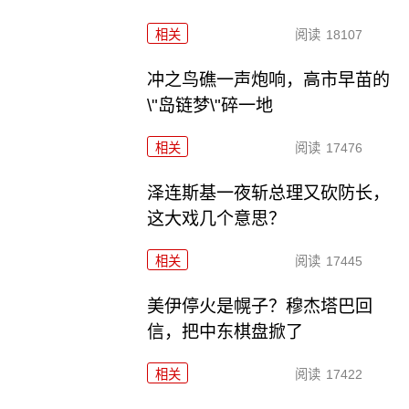
相关
阅读
18107
冲之鸟礁一声炮响，高市早苗的
\"岛链梦\"碎一地
相关
阅读
17476
泽连斯基一夜斩总理又砍防长，
这大戏几个意思？
相关
阅读
17445
美伊停火是幌子？穆杰塔巴回
信，把中东棋盘掀了
相关
阅读
17422