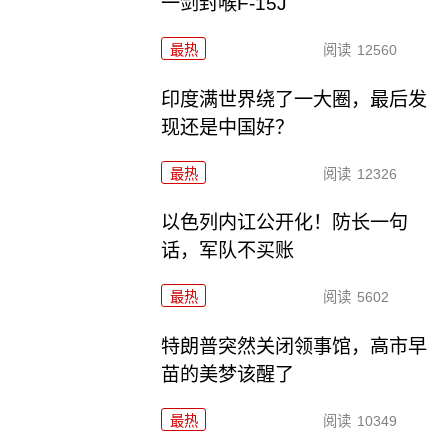
一剑封喉F-15J
最热
阅读
12560
印度满世界绕了一大圈，最后发
现还是中国好？
最热
阅读
12326
以色列内讧公开化！防长一句
话，军队不买账
最热
阅读
5602
特朗普突然关闭领事馆，高市早
苗的美梦该醒了
最热
阅读
10349