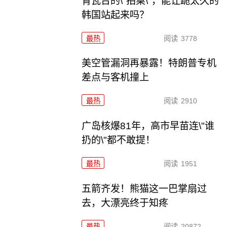
青瓦台的\"拍桌\"，能让跪太久的
韩国站起来吗？
最热
阅读
3778
美空管漏洞再暴露！特朗普专机
差点与客机撞上
最热
阅读
2910
广岛核爆81年，高市早苗连\"谁
扔的\"都不敢提！
最热
阅读
1951
五箭齐发！熊猫这一巴掌扇过
去，大漂亮终于知疼
最热
阅读
20872