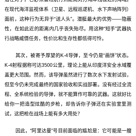
在现代海洋监视体系（卫星、远程巡逻机、水下声呐阵列）
面前，这种行为无异于“送人头”。潜艇最大的优势——隐蔽
性，在如此近的距离内几乎丧失殆尽。用这种“短手”武器执
行战略威慑任务，性价比和生存性都低得可怜。
其次，被寄予厚望的K-4导弹，至今仍是“画饼”状态。
K-4射程据称可达3500公里，理论上能从印度洋安全水域覆
盖更大范围。然而，该导弹虽然进行了数次水下发射试验，
但至今仍未完成最终的国家验收和实战部署。没有经过全流
程、全系统检验的导弹，就不能算作可靠的武器。这就好比
给你一把造型炫酷的步枪，却告诉你子弹还在实验室里测
试，这把枪在战场上能有多大用处？
因此，“阿里达曼”号目前面临的尴尬是：它可能是一艘