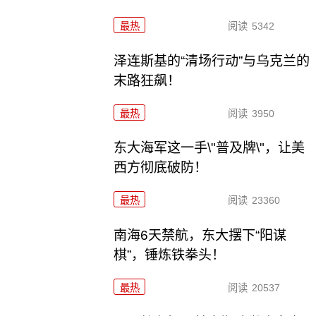
最热
阅读
5342
泽连斯基的“清场行动”与乌克兰的
末路狂飙！
最热
阅读
3950
东大海军这一手\"普及牌\"，让美
西方彻底破防！
最热
阅读
23360
南海6天禁航，东大摆下“阳谋
棋”，锤炼铁拳头！
最热
阅读
20537