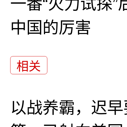
一番“火力试探
中国的厉害
相关
以战养霸，迟早