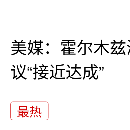
美媒：霍尔木兹
议“接近达成”
最热