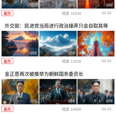
03-26
最热
阅读
16334
外交部：民进党当局进行政治操弄只会自取其辱
03-24
最热
阅读
13238
金正恩再次被推举为朝鲜国务委员长
03-23
最热
阅读
16568