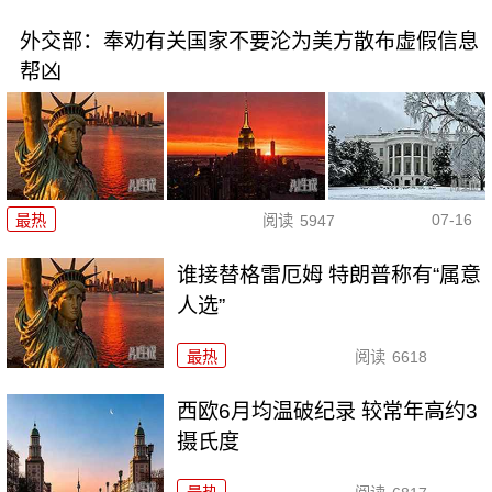
外交部：奉劝有关国家不要沦为美方散布虚假信息
帮凶
07-16
最热
阅读
5947
谁接替格雷厄姆 特朗普称有“属意
人选”
最热
阅读
6618
西欧6月均温破纪录 较常年高约3
摄氏度