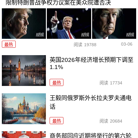
限制特朗普战争权力议案在美众院遭否决
03-06
最热
阅读
19788
英国2026年经济增长预期下调至
1.1%
最热
阅读
17734
王毅同俄罗斯外长拉夫罗夫通电
话
最热
阅读
20684
商务部回应近期将举行的第六轮