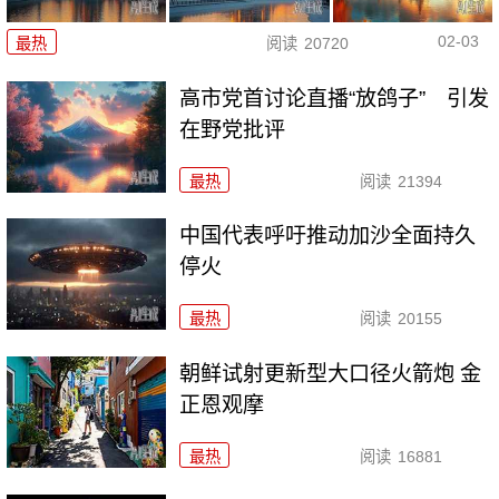
02-03
最热
阅读
20720
高市党首讨论直播“放鸽子” 引发
在野党批评
最热
阅读
21394
中国代表呼吁推动加沙全面持久
停火
最热
阅读
20155
朝鲜试射更新型大口径火箭炮 金
正恩观摩
最热
阅读
16881