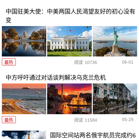
中国驻美大使：中美两国人民渴望友好的初心没有
变
06-01
最热
阅读
10736
中方呼吁通过对话谈判解决乌克兰危机
05-29
最热
阅读
11584
国际空间站两名俄宇航员完成约6