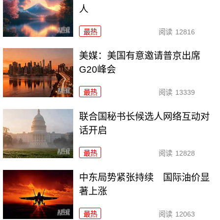
人
最热
阅读
12816
美媒：美国有意邀请普京出席
G20峰会
最热
阅读
13339
联合国秘书长候选人网络互动对
话开启
最热
阅读
12828
中东局势紧张持续 国际油价显
著上涨
最热
阅读
12063