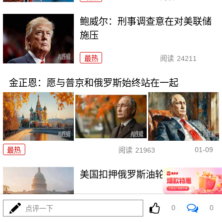
鲍威尔：刑事调查意在对美联储
施压
最热
阅读
24211
金正恩：愿与普京和俄罗斯始终站在一起
01-09
最热
阅读
21963
美国扣押俄罗斯油轮意欲何为
0
0
点评一下
最热
阅读
37625