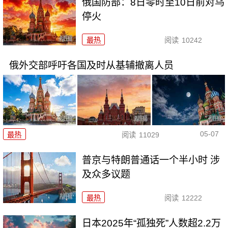
俄国防部：8日零时至10日前对乌
停火
最热
阅读
10242
俄外交部呼吁各国及时从基辅撤离人员
05-07
最热
阅读
11029
普京与特朗普通话一个半小时 涉
及众多议题
最热
阅读
12222
日本2025年“孤独死”人数超2.2万