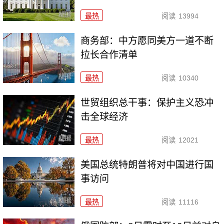
最热
阅读
13994
商务部：中方愿同美方一道不断
拉长合作清单
最热
阅读
10340
世贸组织总干事：保护主义恐冲
击全球经济
最热
阅读
12021
美国总统特朗普将对中国进行国
事访问
最热
阅读
11116