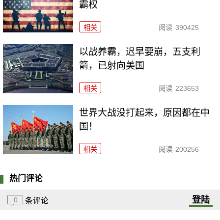
霸权
相关
阅读
390425
以战养霸，迟早要崩，五支利
箭，已射向美国
相关
阅读
223653
世界大战没打起来，原因都在中
国！
相关
阅读
200256
热门评论
登陆
0
条评论