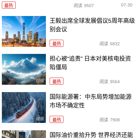
07-30
最热
阅读
9507
王毅出席全球发展倡议5周年高级
别会议
最热
阅读
6832
担心被“追责” 日本对美核电投资
陷僵局
最热
阅读
9564
国际能源署：中东局势增加能源
市场不确定性
最热
阅读
7908
国际油价重拾升势 世界经济还能