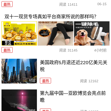
06-15
最热
阅读
11411
双十一现货专场真如平台商家所说的那样吗？
最热
阅读
31145
4小时前
美国政府5月退还近220亿美元关
税
最热
阅读
12162
第九届中国—亚欧博览会亮点前
瞻