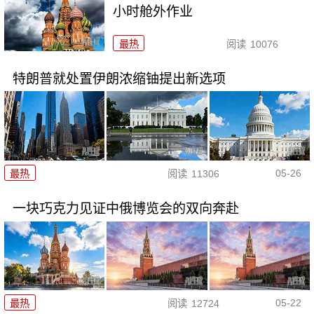
小时舱外作业
最热
阅读
10076
特朗普就处置伊朗浓缩铀提出新选项
05-26
最热
阅读
11306
一块巧克力见证中俄博览会的双向奔赴
05-22
最热
阅读
12724