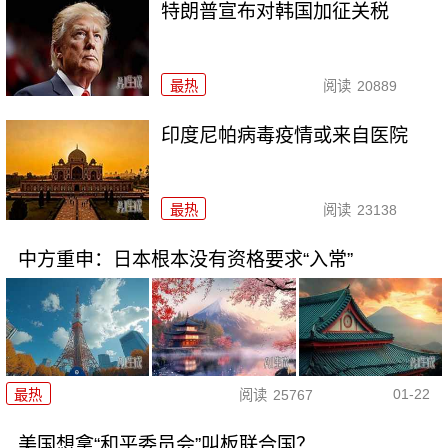
特朗普宣布对韩国加征关税
最热
阅读
20889
印度尼帕病毒疫情或来自医院
最热
阅读
23138
中方重申：日本根本没有资格要求“入常”
01-22
最热
阅读
25767
美国想拿“和平委员会”叫板联合国？