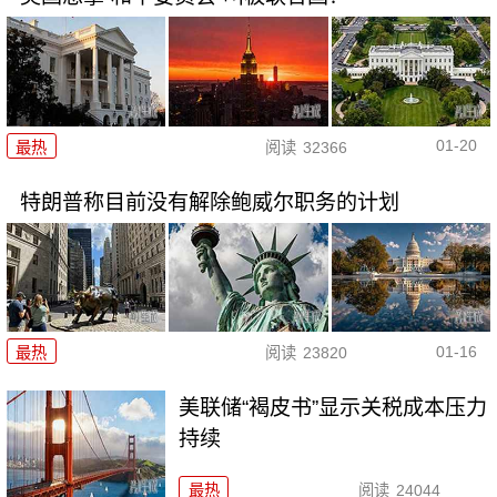
01-20
最热
阅读
32366
特朗普称目前没有解除鲍威尔职务的计划
01-16
最热
阅读
23820
美联储“褐皮书”显示关税成本压力
持续
最热
阅读
24044