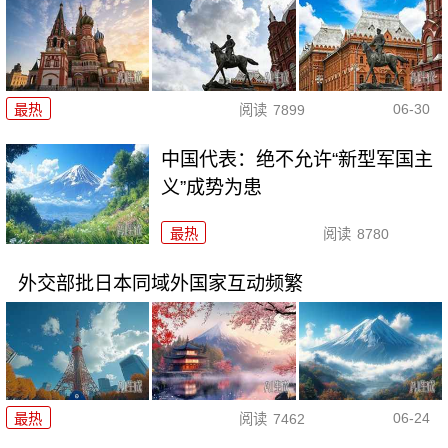
06-30
最热
阅读
7899
中国代表：绝不允许“新型军国主
义”成势为患
最热
阅读
8780
外交部批日本同域外国家互动频繁
06-24
最热
阅读
7462