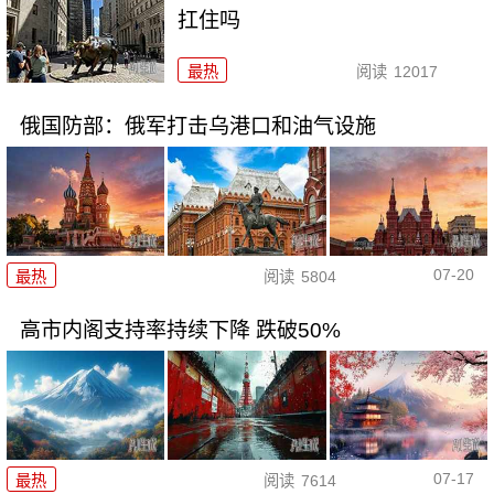
扛住吗
最热
阅读
12017
俄国防部：俄军打击乌港口和油气设施
07-20
最热
阅读
5804
高市内阁支持率持续下降 跌破50%
07-17
最热
阅读
7614