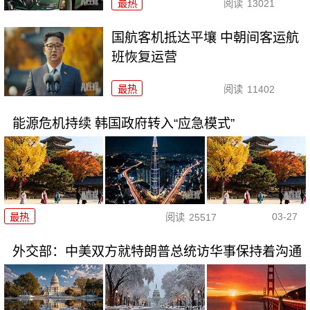
最热
阅读
13021
国航客机抵达平壤 中朝间客运航
班恢复运营
最热
阅读
11402
能源危机持续 韩国政府转入“应急模式”
03-27
最热
阅读
25517
外交部：中美双方就特朗普总统访华事保持着沟通