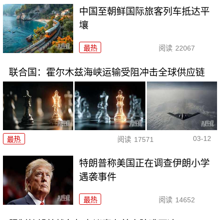
中国至朝鲜国际旅客列车抵达平
壤
最热
阅读
22067
联合国：霍尔木兹海峡运输受阻冲击全球供应链
03-12
最热
阅读
17571
特朗普称美国正在调查伊朗小学
遇袭事件
最热
阅读
14652