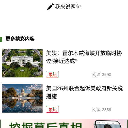
我来说两句
更多精彩内容
美媒：霍尔木兹海峡开放临时协
议“接近达成”
最热
阅读
3990
美国25州联合起诉美政府新关税
措施
最热
阅读
2838