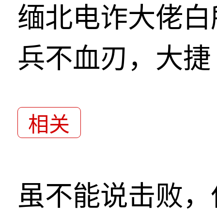
缅北电诈大佬白
兵不血刃，大捷
相关
虽不能说击败，