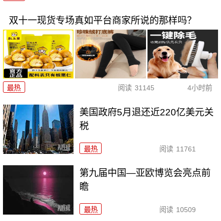
双十一现货专场真如平台商家所说的那样吗？
最热
阅读
31145
4小时前
美国政府5月退还近220亿美元关
税
最热
阅读
11761
第九届中国—亚欧博览会亮点前
瞻
最热
阅读
10509