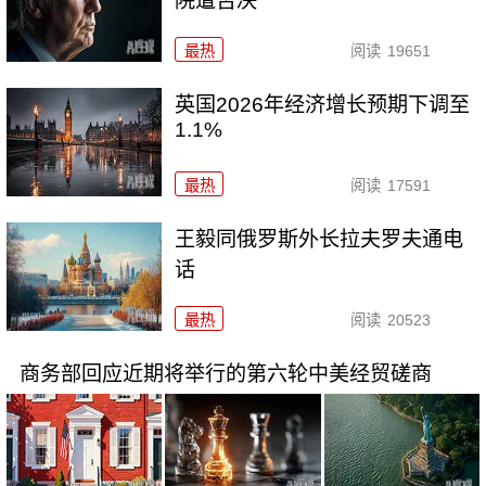
院遭否决
最热
阅读
19651
英国2026年经济增长预期下调至
1.1%
最热
阅读
17591
王毅同俄罗斯外长拉夫罗夫通电
话
最热
阅读
20523
商务部回应近期将举行的第六轮中美经贸磋商