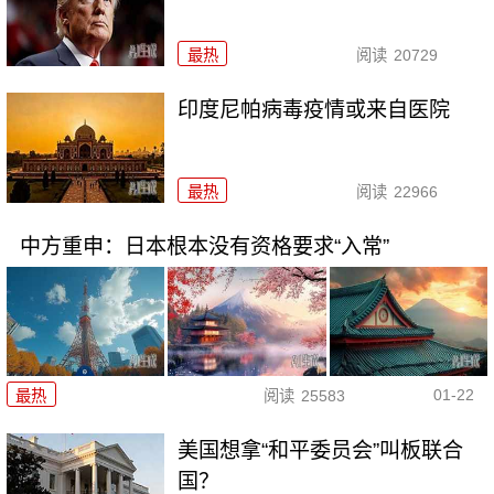
最热
阅读
20729
印度尼帕病毒疫情或来自医院
最热
阅读
22966
中方重申：日本根本没有资格要求“入常”
01-22
最热
阅读
25583
美国想拿“和平委员会”叫板联合
国？