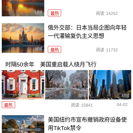
最热
阅读
14262
俄外交部：日本当局企图向年轻
一代灌输复仇主义思想
最热
阅读
11732
时隔50余年 美国重启载人绕月飞行
04-02
最热
阅读
15841
美国纽约市宣布撤销政府设备使
用TikTok禁令