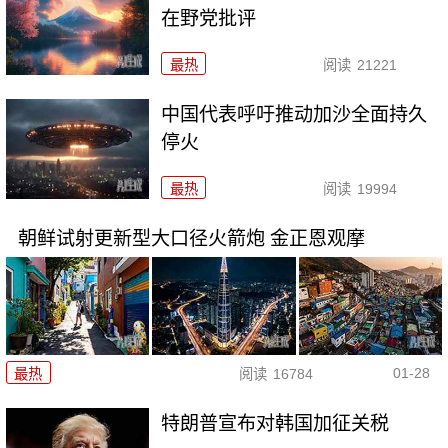
在野党批评
最热
阅读
21221
中国代表呼吁推动加沙全面持久
停火
最热
阅读
19994
朝鲜试射更新型大口径火箭炮 金正恩观摩
01-28
最热
阅读
16784
特朗普宣布对韩国加征关税