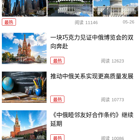
05-26
最热
阅读
11146
一块巧克力见证中俄博览会的双
向奔赴
最热
阅读
12623
推动中俄关系实现更高质量发展
最热
阅读
10773
《中俄睦邻友好合作条约》继续
延期
最热
阅读
10086