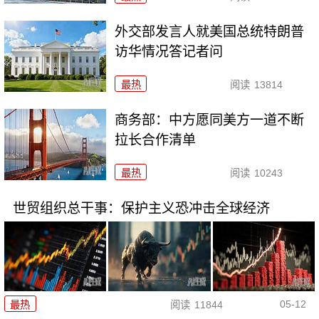
外交部发言人就美国总统特朗普
访华情况答记者问
最热
阅读
13814
商务部：中方愿同美方一道不断
拉长合作清单
最热
阅读
10243
世贸组织总干事：保护主义恐冲击全球经济
05-12
最热
阅读
11844