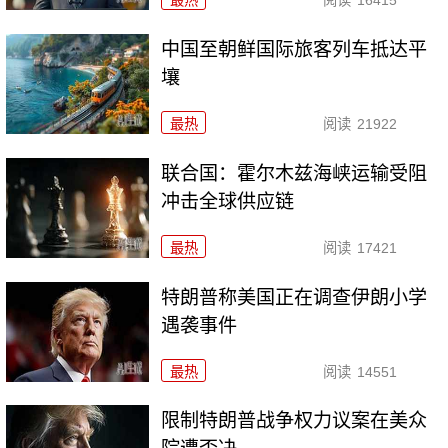
中国至朝鲜国际旅客列车抵达平
壤
最热
阅读
21922
联合国：霍尔木兹海峡运输受阻
冲击全球供应链
最热
阅读
17421
特朗普称美国正在调查伊朗小学
遇袭事件
最热
阅读
14551
限制特朗普战争权力议案在美众