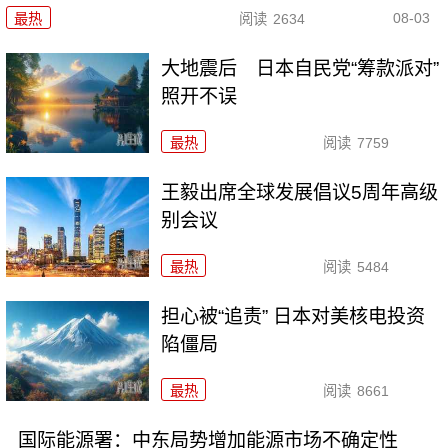
08-03
最热
阅读
2634
大地震后 日本自民党“筹款派对”
照开不误
最热
阅读
7759
王毅出席全球发展倡议5周年高级
别会议
最热
阅读
5484
担心被“追责” 日本对美核电投资
陷僵局
最热
阅读
8661
国际能源署：中东局势增加能源市场不确定性