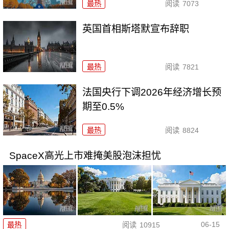
最热
阅读
7073
英国首相斯塔默宣布辞职
最热
阅读
7821
法国央行下调2026年经济增长预
期至0.5%
最热
阅读
8824
SpaceX高光上市难掩美股泡沫担忧
06-15
最热
阅读
10915