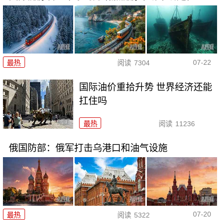
07-22
最热
阅读
7304
国际油价重拾升势 世界经济还能
扛住吗
最热
阅读
11236
俄国防部：俄军打击乌港口和油气设施
07-20
最热
阅读
5322