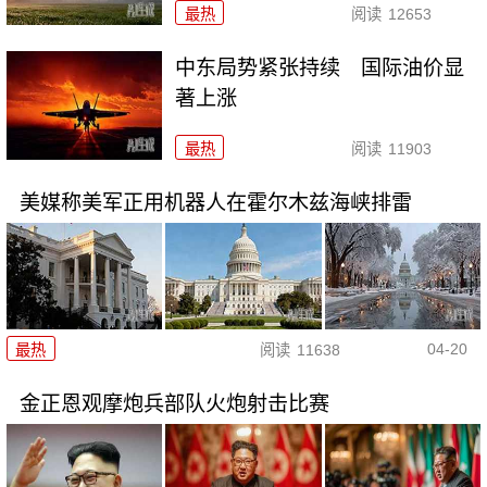
最热
阅读
12653
中东局势紧张持续 国际油价显
著上涨
最热
阅读
11903
美媒称美军正用机器人在霍尔木兹海峡排雷
04-20
最热
阅读
11638
金正恩观摩炮兵部队火炮射击比赛