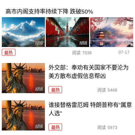
高市内阁支持率持续下降 跌破50%
07-17
最热
阅读
7036
外交部：奉劝有关国家不要沦为
美方散布虚假信息帮凶
最热
阅读
5468
谁接替格雷厄姆 特朗普称有“属意
人选”
最热
阅读
5973