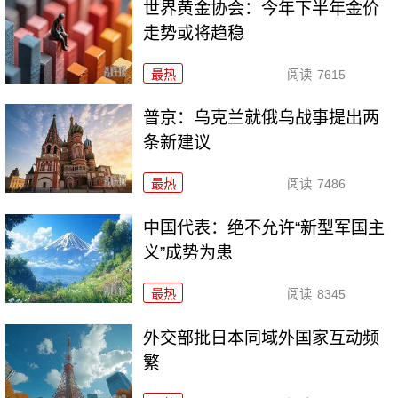
世界黄金协会：今年下半年金价
走势或将趋稳
最热
阅读
7615
普京：乌克兰就俄乌战事提出两
条新建议
最热
阅读
7486
中国代表：绝不允许“新型军国主
义”成势为患
最热
阅读
8345
外交部批日本同域外国家互动频
繁