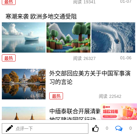
01-07
最热
阅读
19341
寒潮来袭 欧洲多地交通受阻
01-06
最热
阅读
26327
外交部回应美方关于中国军事演
习的言论
最热
阅读
22542
中缅泰联合开展清剿缅甸妙瓦底
地区赌诈园区行动
0
0
点评一下
最热
阅读
26408