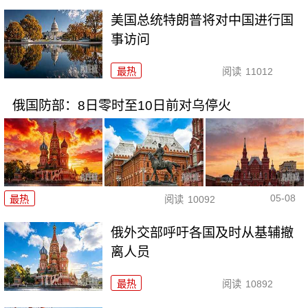
美国总统特朗普将对中国进行国
事访问
最热
阅读
11012
俄国防部：8日零时至10日前对乌停火
05-08
最热
阅读
10092
俄外交部呼吁各国及时从基辅撤
离人员
最热
阅读
10892