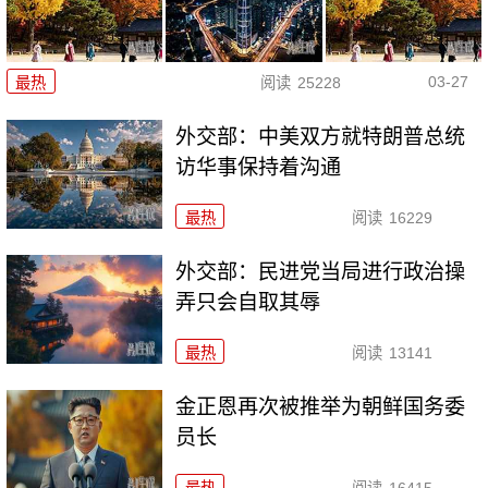
03-27
最热
阅读
25228
外交部：中美双方就特朗普总统
访华事保持着沟通
最热
阅读
16229
外交部：民进党当局进行政治操
弄只会自取其辱
最热
阅读
13141
金正恩再次被推举为朝鲜国务委
员长
最热
阅读
16415