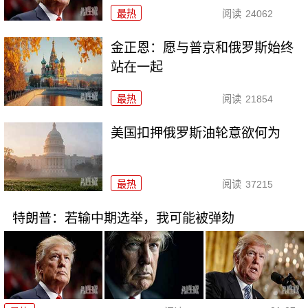
最热
阅读
24062
金正恩：愿与普京和俄罗斯始终
站在一起
最热
阅读
21854
美国扣押俄罗斯油轮意欲何为
最热
阅读
37215
特朗普：若输中期选举，我可能被弹劾