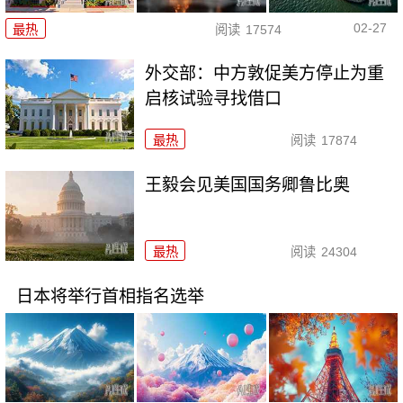
02-27
最热
阅读
17574
外交部：中方敦促美方停止为重
启核试验寻找借口
最热
阅读
17874
王毅会见美国国务卿鲁比奥
最热
阅读
24304
日本将举行首相指名选举