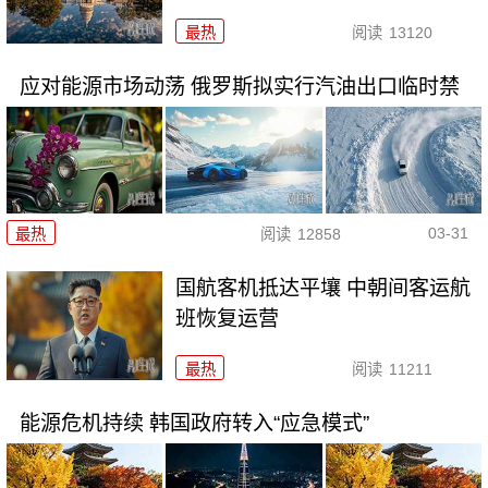
最热
阅读
13120
应对能源市场动荡 俄罗斯拟实行汽油出口临时禁
03-31
最热
阅读
12858
国航客机抵达平壤 中朝间客运航
班恢复运营
最热
阅读
11211
能源危机持续 韩国政府转入“应急模式”