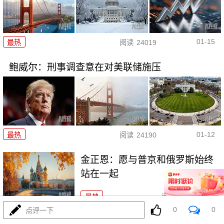
01-15
最热
阅读
24019
鲍威尔：刑事调查意在对美联储施压
01-12
最热
阅读
24190
金正恩：愿与普京和俄罗斯始终
站在一起
最热
阅读
21948
0
0
点评一下
美国扣押俄罗斯油轮意欲何为