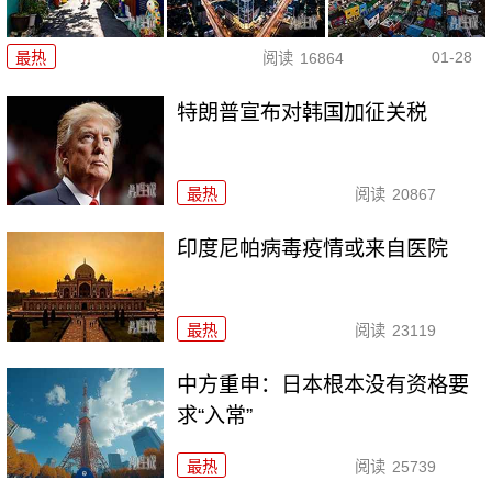
01-28
最热
阅读
16864
特朗普宣布对韩国加征关税
最热
阅读
20867
印度尼帕病毒疫情或来自医院
最热
阅读
23119
中方重申：日本根本没有资格要
求“入常”
最热
阅读
25739