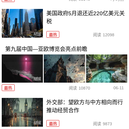
美国政府5月退还近220亿美元关
税
最热
阅读
12098
第九届中国—亚欧博览会亮点前瞻
06-11
最热
阅读
10870
外交部：望欧方与中方相向而行
推动经贸合作
最热
阅读
9873