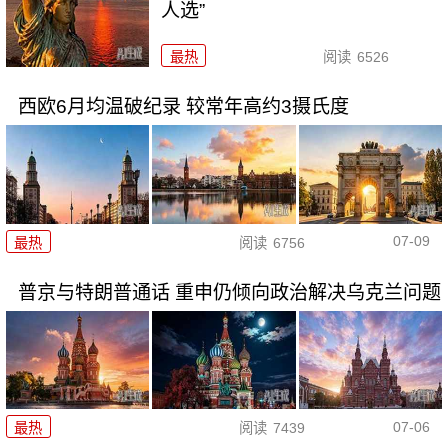
人选”
最热
阅读
6526
西欧6月均温破纪录 较常年高约3摄氏度
07-09
最热
阅读
6756
普京与特朗普通话 重申仍倾向政治解决乌克兰问题
07-06
最热
阅读
7439