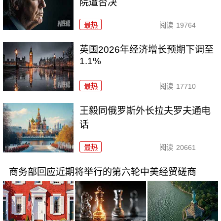
院遭否决
最热
阅读
19764
英国2026年经济增长预期下调至
1.1%
最热
阅读
17710
王毅同俄罗斯外长拉夫罗夫通电
话
最热
阅读
20661
商务部回应近期将举行的第六轮中美经贸磋商