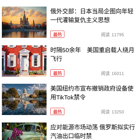
俄外交部：日本当局企图向年轻
一代灌输复仇主义思想
最热
阅读
11795
时隔50余年 美国重启载人绕月
飞行
最热
阅读
16011
美国纽约市宣布撤销政府设备使
用TikTok禁令
最热
阅读
13250
应对能源市场动荡 俄罗斯拟实行
汽油出口临时禁