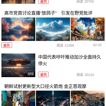
最热
阅读
20702
高市党首讨论直播“放鸽子” 引发在野党批评
02-02
最热
阅读
21368
中国代表呼吁推动加沙全面持久
停火
最热
阅读
20124
朝鲜试射更新型大口径火箭炮 金正恩观摩