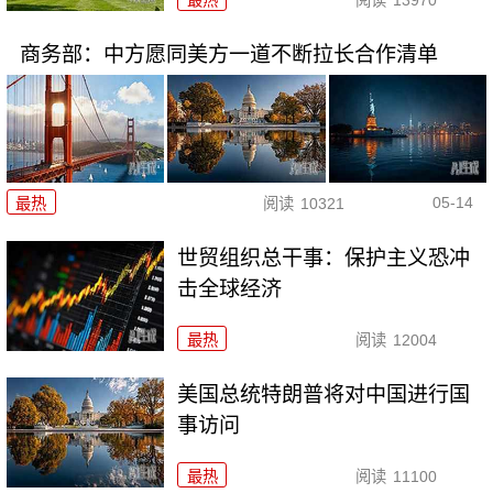
商务部：中方愿同美方一道不断拉长合作清单
05-14
最热
阅读
10321
世贸组织总干事：保护主义恐冲
击全球经济
最热
阅读
12004
美国总统特朗普将对中国进行国
事访问
最热
阅读
11100