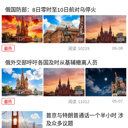
俄国防部：8日零时至10日前对乌停火
05-08
最热
阅读
10219
俄外交部呼吁各国及时从基辅撤离人员
05-07
最热
阅读
11012
普京与特朗普通话一个半小时 涉
及众多议题