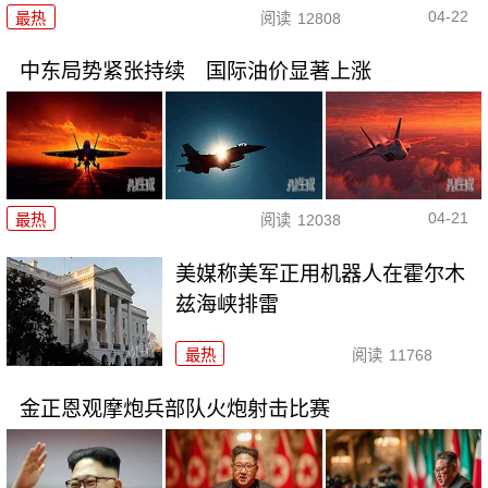
04-22
最热
阅读
12808
中东局势紧张持续 国际油价显著上涨
04-21
最热
阅读
12038
美媒称美军正用机器人在霍尔木
兹海峡排雷
最热
阅读
11768
金正恩观摩炮兵部队火炮射击比赛