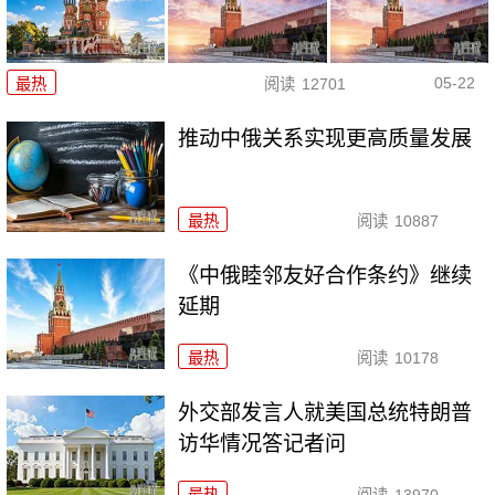
05-22
最热
阅读
12701
推动中俄关系实现更高质量发展
最热
阅读
10887
《中俄睦邻友好合作条约》继续
延期
最热
阅读
10178
外交部发言人就美国总统特朗普
访华情况答记者问
最热
阅读
13970