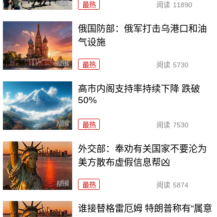
最热
阅读
11890
俄国防部：俄军打击乌港口和油
气设施
最热
阅读
5730
高市内阁支持率持续下降 跌破
50%
最热
阅读
7530
外交部：奉劝有关国家不要沦为
美方散布虚假信息帮凶
最热
阅读
5874
谁接替格雷厄姆 特朗普称有“属意