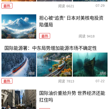
07-29
最热
阅读
6621
担心被“追责” 日本对美核电投资
陷僵局
最热
阅读
9418
国际能源署：中东局势增加能源市场不确定性
07-22
最热
阅读
7813
国际油价重拾升势 世界经济还能
扛住吗