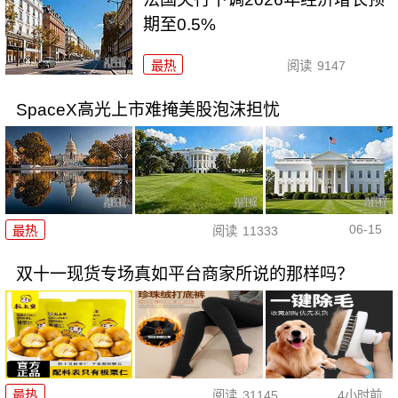
期至0.5%
最热
阅读
9147
SpaceX高光上市难掩美股泡沫担忧
06-15
最热
阅读
11333
双十一现货专场真如平台商家所说的那样吗？
最热
阅读
31145
4小时前