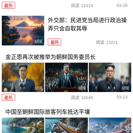
03-26
最热
阅读
16314
外交部：民进党当局进行政治操
弄只会自取其辱
最热
阅读
13221
金正恩再次被推举为朝鲜国务委员长
03-23
最热
阅读
16546
中国至朝鲜国际旅客列车抵达平壤