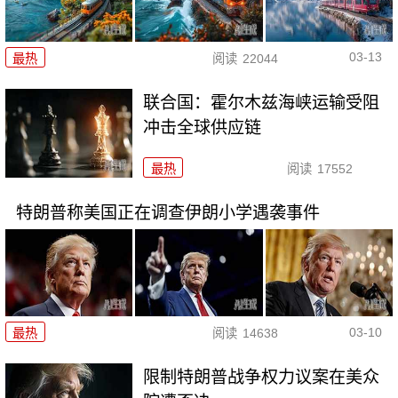
03-13
最热
阅读
22044
联合国：霍尔木兹海峡运输受阻
冲击全球供应链
最热
阅读
17552
特朗普称美国正在调查伊朗小学遇袭事件
03-10
最热
阅读
14638
限制特朗普战争权力议案在美众