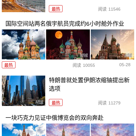
最热
阅读
11546
国际空间站两名俄宇航员完成约6小时舱外作业
05-28
最热
阅读
10055
特朗普就处置伊朗浓缩铀提出新
选项
最热
阅读
11279
一块巧克力见证中俄博览会的双向奔赴