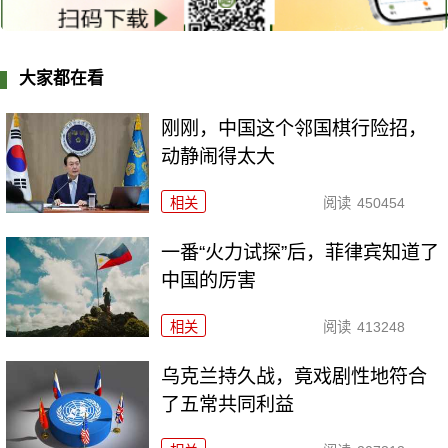
大家都在看
刚刚，中国这个邻国棋行险招，
动静闹得太大
相关
阅读
450454
一番“火力试探”后，菲律宾知道了
中国的厉害
相关
阅读
413248
乌克兰持久战，竟戏剧性地符合
了五常共同利益