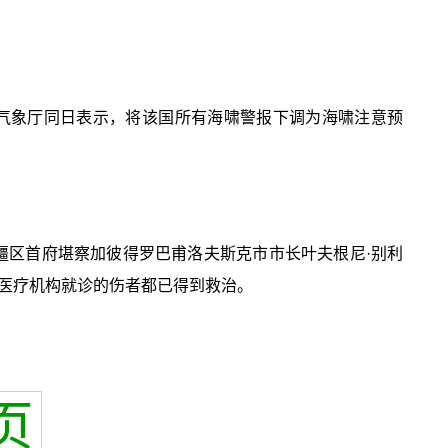
气象厅同日表示，将该国所有海啸警报下调为海啸注意预
疆区首府堪察加彼得罗巴甫洛夫斯克市市长叶夫根尼·别利
医疗机构就诊的伤者都已得到救治。
页