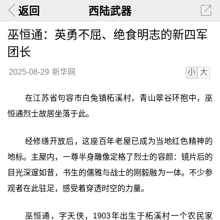
返回
西陆武器
巫恒通：英勇不屈、绝食明志的新四军
团长
小
大
2025-08-29
新华网
在江苏省句容市白兔镇柘溪村，青山翠谷环抱中，巫
恒通烈士故居坐落于此。
经修缮开放后，这座百年老屋已成为当地红色精神的
地标。主屋内，一尊半身雕像定格了烈士的容颜：镜片后的
目光深邃如昔，书生的儒雅与战士的刚毅融为一体。不少参
观者在此驻足，感受着穿透时空的力量。
巫恒通，字天侠，1903年出生于柘溪村一个农民家