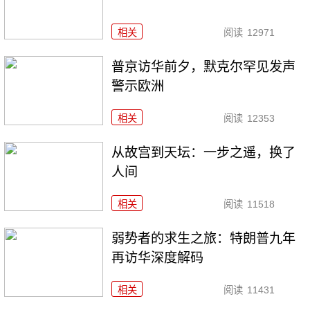
相关
阅读
12971
普京访华前夕，默克尔罕见发声
警示欧洲
相关
阅读
12353
从故宫到天坛：一步之遥，换了
人间
相关
阅读
11518
弱势者的求生之旅：特朗普九年
再访华深度解码
相关
阅读
11431