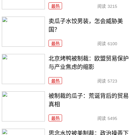
最热
阅读
3215
卖瓜子水饺男装，怎会威胁美
国？
最热
阅读
6100
北京烤鸭被制裁：欧盟贸易保护
与产业焦虑的缩影
最热
阅读
5723
被制裁的瓜子：荒诞背后的贸易
真相
最热
阅读
5495
思念水饺被美制裁：政治操弄下