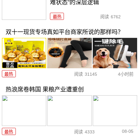
难状态”的深层逻辑
最热
阅读
6762
双十一现货专场真如平台商家所说的那样吗？
最热
阅读
31145
4小时前
热浪席卷韩国 果粮产业遭重创
08-05
最热
阅读
4333