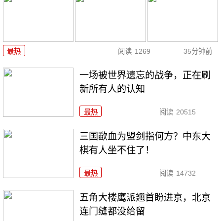
最热
阅读
1269
35分钟前
一场被世界遗忘的战争，正在刷
新所有人的认知
最热
阅读
20515
三国歃血为盟剑指何方？中东大
棋有人坐不住了！
最热
阅读
14732
五角大楼鹰派翘首盼进京，北京
连门缝都没给留