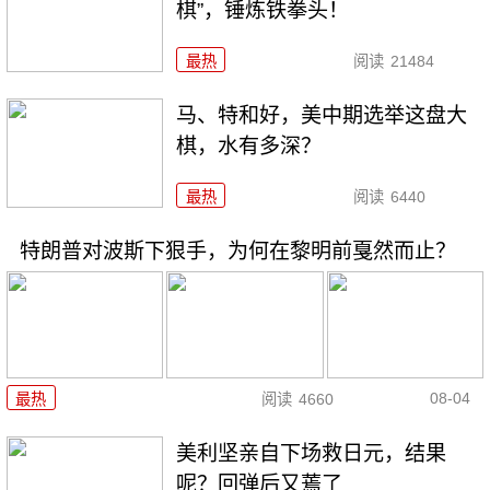
棋”，锤炼铁拳头！
最热
阅读
21484
马、特和好，美中期选举这盘大
棋，水有多深？
最热
阅读
6440
特朗普对波斯下狠手，为何在黎明前戛然而止？
08-04
最热
阅读
4660
美利坚亲自下场救日元，结果
呢？回弹后又蔫了