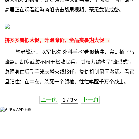
高层正在观看红海商船袭击战果视频，毫无武装戒备。
拼多多暑假大促，升温降价，全品类暑期大促 →
笔者锐评：以军此次“外科手术”看似精准，实则捅了马
蜂窝。胡塞武装不同于松散民兵，其权力结构呈“蜂巢式”，
总理身亡后副手米夫塔火线接任，复仇机制瞬间激活。看官
且记住：在中东，杀死一个领袖，往往唤醒千万个战士。
上一页
下一页