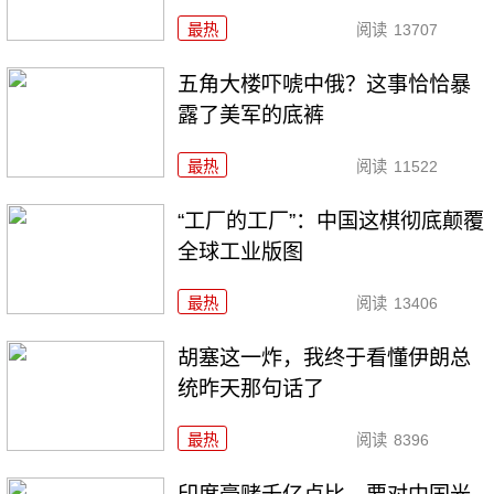
最热
阅读
13707
五角大楼吓唬中俄？这事恰恰暴
露了美军的底裤
最热
阅读
11522
“工厂的工厂”：中国这棋彻底颠覆
全球工业版图
最热
阅读
13406
胡塞这一炸，我终于看懂伊朗总
统昨天那句话了
最热
阅读
8396