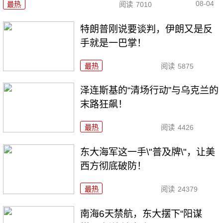
08-04
最热
阅读
7010
特朗普刚说要谈判，伊朗又是反
手就是一巴掌！
最热
阅读
5875
泽连斯基的“清场行动”与乌克兰的
末路狂飙！
最热
阅读
4426
东大海军这一手\"普及牌\"，让美
西方彻底破防！
最热
阅读
24379
南海6天禁航，东大摆下“阳谋