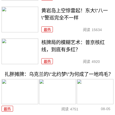
黄岩岛上空惊雷起！东大\"八一
\"警巡完全不一样
最热
阅读
15634
核牌局的模糊艺术：普京核红
线，到底有多红？
最热
阅读
4920
扎胖摊牌：乌克兰的\"北约梦\"为何成了一地鸡毛？
08-05
最热
阅读
4751