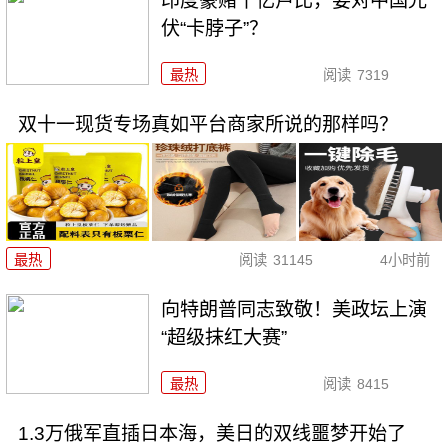
印度豪赌千亿卢比，要对中国光
伏“卡脖子”？
最热
阅读
7319
双十一现货专场真如平台商家所说的那样吗？
最热
阅读
31145
4小时前
向特朗普同志致敬！美政坛上演
“超级抹红大赛”
最热
阅读
8415
1.3万俄军直插日本海，美日的双线噩梦开始了