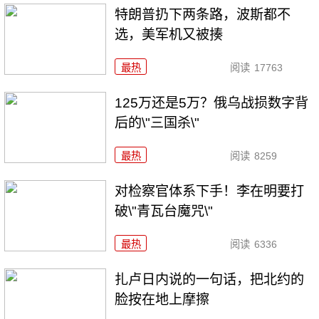
特朗普扔下两条路，波斯都不
选，美军机又被揍
最热
阅读
17763
125万还是5万？俄乌战损数字背
后的\"三国杀\"
最热
阅读
8259
对检察官体系下手！李在明要打
破\"青瓦台魔咒\"
最热
阅读
6336
扎卢日内说的一句话，把北约的
脸按在地上摩擦