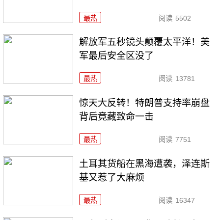
最热
阅读
5502
解放军五秒镜头颠覆太平洋！美
军最后安全区没了
最热
阅读
13781
惊天大反转！特朗普支持率崩盘
背后竟藏致命一击
最热
阅读
7751
土耳其货船在黑海遭袭，泽连斯
基又惹了大麻烦
最热
阅读
16347