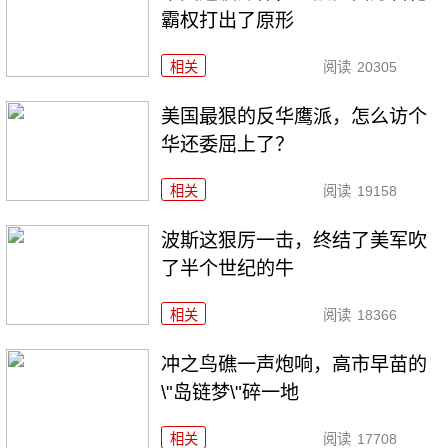
霸权打出了原形
相关
阅读
20305
美国最狠的反华鹰派，怎么访个
华还委屈上了？
相关
阅读
19158
波斯这狠厉一击，终结了美军吹
了半个世纪的牛
相关
阅读
18366
冲之鸟礁一声炮响，高市早苗的
\"岛链梦\"碎一地
相关
阅读
17708