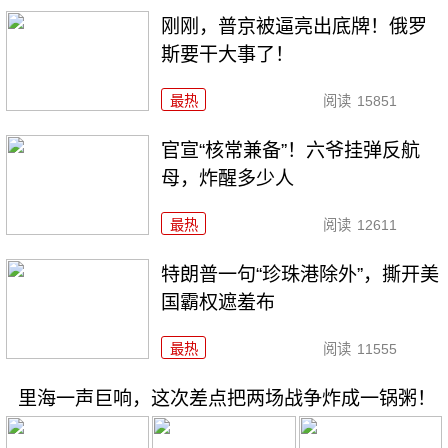
刚刚，普京被逼亮出底牌！俄罗
斯要干大事了！
最热
阅读
15851
官宣“核常兼备”！六爷挂弹反航
母，炸醒多少人
最热
阅读
12611
特朗普一句“珍珠港除外”，撕开美
国霸权遮羞布
最热
阅读
11555
里海一声巨响，这次差点把两场战争炸成一锅粥！