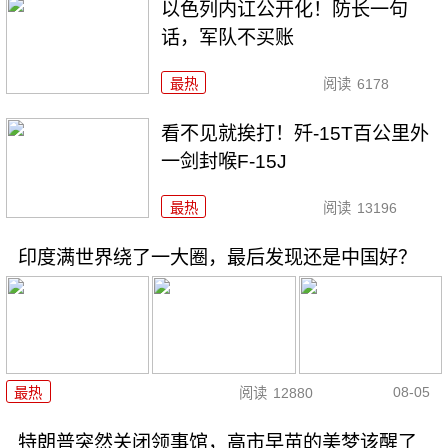
以色列内讧公开化！防长一句
话，军队不买账
最热
阅读
6178
看不见就挨打！歼-15T百公里外
一剑封喉F-15J
最热
阅读
13196
印度满世界绕了一大圈，最后发现还是中国好？
08-05
最热
阅读
12880
特朗普突然关闭领事馆，高市早苗的美梦该醒了