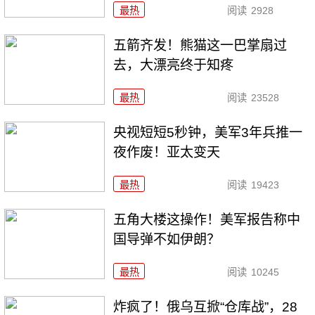
最热
阅读
2928
五箭齐发！熊猫这一巴掌扇过
去，大漂亮终于知疼
最热
阅读
23528
央视短短5秒钟，美军3年兵推一
夜作废！亚太变天
最热
阅读
19423
五角大楼这操作！美军报告称中
国导弹不如伊朗？
最热
阅读
10245
炸疯了！俄乌互掀“仓库战”，28