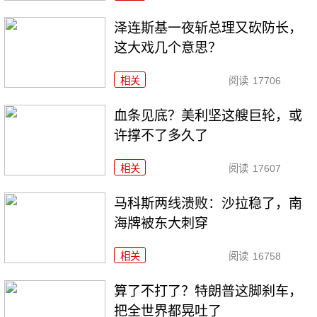
泽连斯基一夜斩总理又砍防长，
这大戏几个意思？
相关
阅读
17706
血条见底？美利坚这艘巨轮，或
许撑不了多久了
相关
阅读
17607
马科斯两线溃败：沙拉稳了，南
海牌被东大刺穿
相关
阅读
16758
算了不打了？特朗普这脚刹车，
把全世界都晃吐了