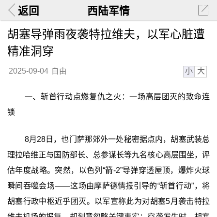
返回
西陆军情
胡塞导弹雨夜袭特拉维夫，以军心脏遭
精准洞穿
小
大
2025-09-04
自由
一、斩首行动点燃复仇之火：一场高层团灭的致命连
锁
8月28日，也门萨那郊外一处秘密据点内，胡塞武装总
理拉哈维正与国防部长、总参谋长等九名核心高层围坐，评
估年度战略。突然，以色列“箭-2”导弹穿透屋顶，爆炸火球
瞬间吞噬会场——这场由摩萨德情报引导的“斩首行动”，将
胡塞行政中枢近乎团灭。以军宣称此为对胡塞5月袭击特拉
维夫机场的报复，却刻意忽略关键事实：空袭发生时，胡塞