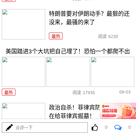
特朗普要对伊朗动手？最狠的还
没来，最骚的来了
最热
阅读
6230
美国踏进3个大坑把自己埋了！恐怕一个都爬不出
08-03
最热
阅读
17935
政治自杀！菲律宾防长，你这是
在给菲律宾掘墓！
0
0
点评一下
最热
阅读
7209