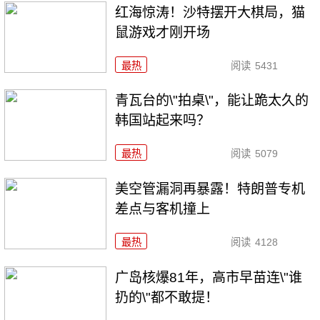
红海惊涛！沙特摆开大棋局，猫
鼠游戏才刚开场
最热
阅读
5431
青瓦台的\"拍桌\"，能让跪太久的
韩国站起来吗？
最热
阅读
5079
美空管漏洞再暴露！特朗普专机
差点与客机撞上
最热
阅读
4128
广岛核爆81年，高市早苗连\"谁
扔的\"都不敢提！