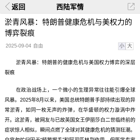
返回
西陆军情
淤青风暴：特朗普健康危机与美权力的
博弈裂痕
小
大
2025-09-04
自由
淤青风暴：特朗普的健康危机与美国权力博弈的深层
裂痕
在政治战场上，一个微小的生理异常往往能引爆全球
风暴。2025年8月以来，美国总统特朗普手部持续出现的异
常淤青，如同一枚无声的炸弹，在华盛顿的权力漩涡中炸
开。这淤青，被网友与已故英国女王伊丽莎白二世临终前的
症状惊人相似，瞬间点燃了全球对其健康危机的猜测狂潮。
白宫匆忙归因于“频繁握手”和阿司匹林副作用，但医学专家