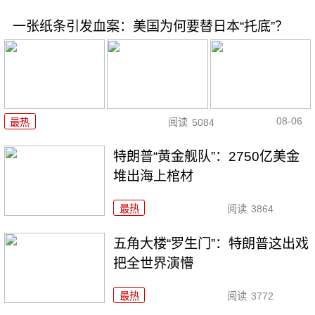
一张纸条引发血案：美国为何要替日本“托底”？
08-06
最热
阅读
5084
特朗普“黄金舰队”：2750亿美金
堆出海上棺材
最热
阅读
3864
五角大楼“罗生门”：特朗普这出戏
把全世界演懵
最热
阅读
3772