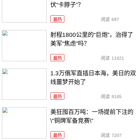
伏“卡脖子”？
最热
阅读
697
射程1800公里的“巨炮”，治得了
美军“焦虑”吗？
最热
阅读
11421
1.3万俄军直插日本海，美日的双
线噩梦开始了
最热
阅读
9145
美狂囤百万吨：一场提前下注的
\"铜牌军备竞赛\"
最热
阅读
7207