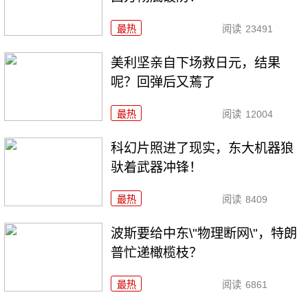
最热
阅读
23491
美利坚亲自下场救日元，结果
呢？回弹后又蔫了
最热
阅读
12004
科幻片照进了现实，东大机器狼
驮着武器冲锋！
最热
阅读
8409
波斯要给中东\"物理断网\"，特朗
普忙递橄榄枝？
最热
阅读
6861