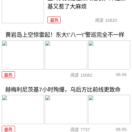
基又惹了大麻烦
最热
阅读
15820
黄岩岛上空惊雷起！东大\"八一\"警巡完全不一样
08-05
最热
阅读
15082
赫梅利尼茨基7小时殉爆，乌后方比前线更致命
08-05
最热
阅读
7737