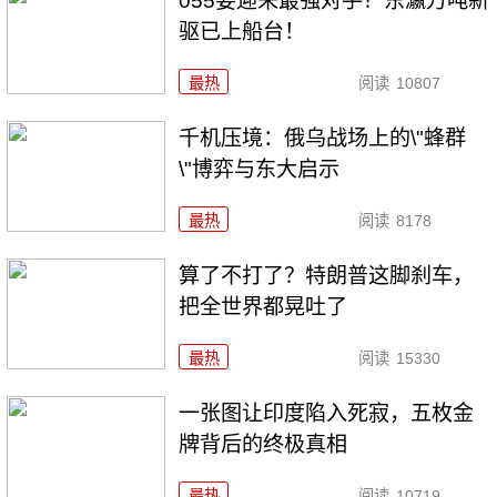
055要迎来最强对手？东瀛万吨新
驱已上船台！
最热
阅读
10807
千机压境：俄乌战场上的\"蜂群
\"博弈与东大启示
最热
阅读
8178
算了不打了？特朗普这脚刹车，
把全世界都晃吐了
最热
阅读
15330
一张图让印度陷入死寂，五枚金
牌背后的终极真相
最热
阅读
10719