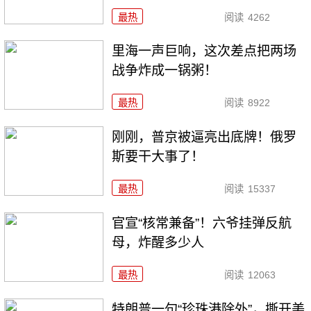
最热
阅读
4262
里海一声巨响，这次差点把两场
战争炸成一锅粥！
最热
阅读
8922
刚刚，普京被逼亮出底牌！俄罗
斯要干大事了！
最热
阅读
15337
官宣“核常兼备”！六爷挂弹反航
母，炸醒多少人
最热
阅读
12063
特朗普一句“珍珠港除外”，撕开美