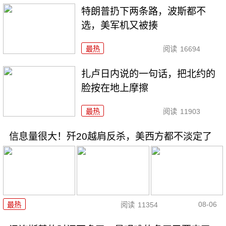
特朗普扔下两条路，波斯都不
选，美军机又被揍
最热
阅读
16694
扎卢日内说的一句话，把北约的
脸按在地上摩擦
最热
阅读
11903
信息量很大！歼20越肩反杀，美西方都不淡定了
08-06
最热
阅读
11354