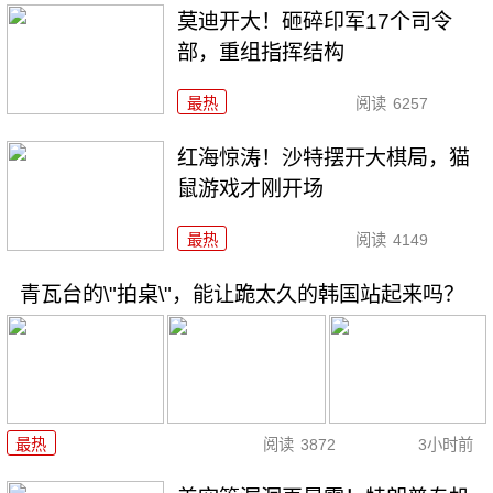
莫迪开大！砸碎印军17个司令
部，重组指挥结构
最热
阅读
6257
红海惊涛！沙特摆开大棋局，猫
鼠游戏才刚开场
最热
阅读
4149
青瓦台的\"拍桌\"，能让跪太久的韩国站起来吗？
最热
阅读
3872
3小时前