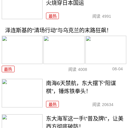
火烧穿日本国运
最热
阅读
4991
泽连斯基的“清场行动”与乌克兰的末路狂飙！
08-04
最热
阅读
4008
南海6天禁航，东大摆下“阳谋
棋”，锤炼铁拳头！
最热
阅读
20634
东大海军这一手\"普及牌\"，让美
西方彻底破防！