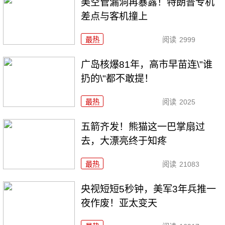
美空管漏洞再暴露！特朗普专机
差点与客机撞上
最热
阅读
2999
广岛核爆81年，高市早苗连\"谁
扔的\"都不敢提！
最热
阅读
2025
五箭齐发！熊猫这一巴掌扇过
去，大漂亮终于知疼
最热
阅读
21083
央视短短5秒钟，美军3年兵推一
夜作废！亚太变天