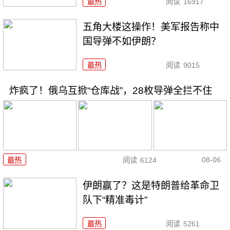
最热
阅读
16917
五角大楼这操作！美军报告称中
国导弹不如伊朗？
最热
阅读
9015
炸疯了！俄乌互掀“仓库战”，28枚导弹全拦不住
08-06
最热
阅读
6124
伊朗赢了？这是特朗普给革命卫
队下“精准毒计”
最热
阅读
5261