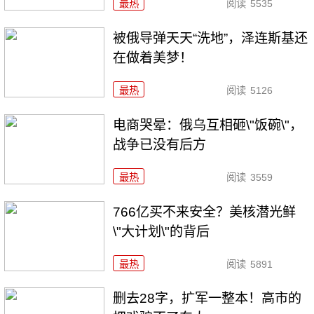
最热
阅读
5535
被俄导弹天天“洗地”，泽连斯基还
在做着美梦！
最热
阅读
5126
电商哭晕：俄乌互相砸\"饭碗\"，
战争已没有后方
最热
阅读
3559
766亿买不来安全？美核潜光鲜
\"大计划\"的背后
最热
阅读
5891
删去28字，扩军一整本！高市的