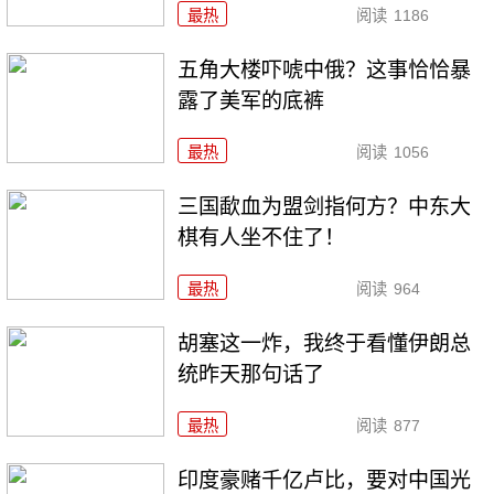
最热
阅读
1186
五角大楼吓唬中俄？这事恰恰暴
露了美军的底裤
最热
阅读
1056
三国歃血为盟剑指何方？中东大
棋有人坐不住了！
最热
阅读
964
胡塞这一炸，我终于看懂伊朗总
统昨天那句话了
最热
阅读
877
印度豪赌千亿卢比，要对中国光