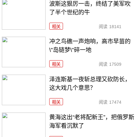
波斯这狠厉一击，终结了美军吹
了半个世纪的牛
相关
阅读
18141
冲之鸟礁一声炮响，高市早苗的
\"岛链梦\"碎一地
相关
阅读
17509
泽连斯基一夜斩总理又砍防长，
这大戏几个意思？
相关
阅读
17474
黄海这出“老将配新王”，把俄罗斯
海军看沉默了