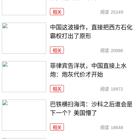
相关
阅读
25249
中国这波操作，直接把西方石化
霸权打出了原形
相关
阅读
20086
菲律宾告洋状，中国直接上水
炮：炮灰代价才开始
相关
阅读
18972
巴铁横扫海湾：沙科之后谁会是
下一个？美国懵了
相关
阅读
18648