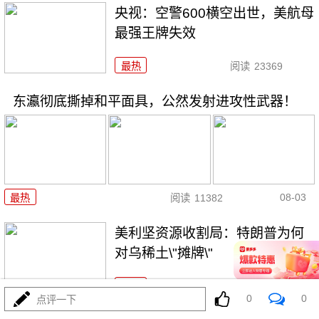
央视：空警600横空出世，美航母
最强王牌失效
最热
阅读
23369
东瀛彻底撕掉和平面具，公然发射进攻性武器！
08-03
最热
阅读
11382
美利坚资源收割局：特朗普为何
对乌稀土\"摊牌\"
最热
阅读
10473
0
0
点评一下