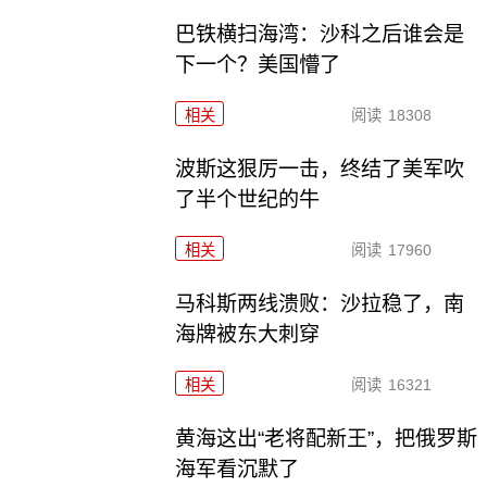
巴铁横扫海湾：沙科之后谁会是
下一个？美国懵了
相关
阅读
18308
波斯这狠厉一击，终结了美军吹
了半个世纪的牛
相关
阅读
17960
马科斯两线溃败：沙拉稳了，南
海牌被东大刺穿
相关
阅读
16321
黄海这出“老将配新王”，把俄罗斯
海军看沉默了