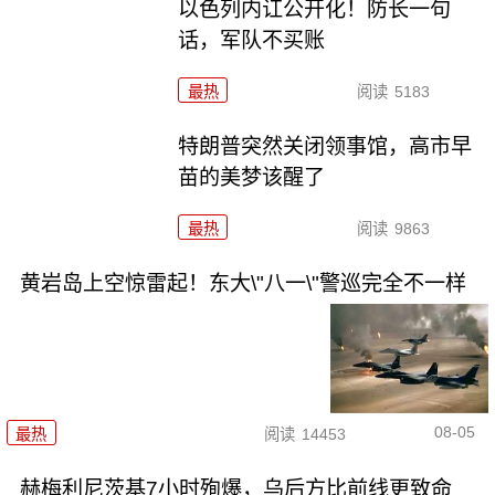
以色列内讧公开化！防长一句
话，军队不买账
最热
阅读
5183
特朗普突然关闭领事馆，高市早
苗的美梦该醒了
最热
阅读
9863
黄岩岛上空惊雷起！东大\"八一\"警巡完全不一样
08-05
最热
阅读
14453
赫梅利尼茨基7小时殉爆，乌后方比前线更致命