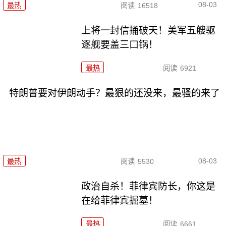
08-03
最热
阅读
16518
上将一封信捅破天！美军五艘驱
逐舰要盖三口锅！
最热
阅读
6921
特朗普要对伊朗动手？最狠的还没来，最骚的来了
08-03
最热
阅读
5530
政治自杀！菲律宾防长，你这是
在给菲律宾掘墓！
最热
阅读
6661