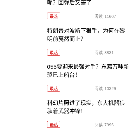
呢？回弹后又蔫了
最热
阅读
11607
特朗普对波斯下狠手，为何在黎
明前戛然而止？
最热
阅读
3831
055要迎来最强对手？东瀛万吨新
驱已上船台！
最热
阅读
10329
科幻片照进了现实，东大机器狼
驮着武器冲锋！
最热
阅读
7996