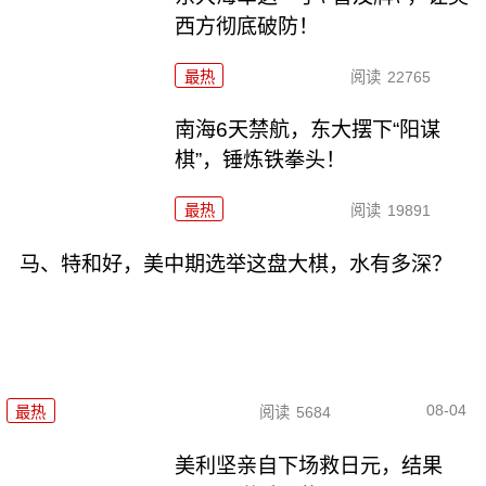
西方彻底破防！
最热
阅读
22765
南海6天禁航，东大摆下“阳谋
棋”，锤炼铁拳头！
最热
阅读
19891
马、特和好，美中期选举这盘大棋，水有多深？
08-04
最热
阅读
5684
美利坚亲自下场救日元，结果