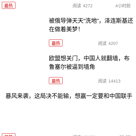
最热
阅读
4272
4小时前
被俄导弹天天“洗地”，泽连斯基还
在做着美梦！
最热
阅读
4207
欧盟想关门，中国人就翻墙，布
鲁塞尔被逼到墙角
最热
阅读
14413
暴风来袭，这局决不能输，想赢一定要和中国联手