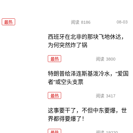
08-03
最热
阅读
8186
西班牙在北非的那块飞地休达，
为何突然炸了锅
最热
阅读
3800
特朗普给泽连斯基泼冷水，“爱国
者”或空头支票
最热
阅读
3417
这事要干了，不但中东要爆，世
界都得要爆了！
最热
阅读
19220