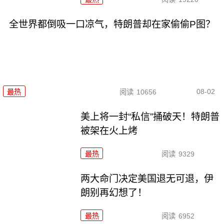
全世界都倒吸一口凉气，特朗普却在家偷偷P图？
08-02
最热
阅读
10656
美上将一封“私信”捅破天！特朗普
被架在火上烤
最热
阅读
9329
两大命门决定美国退无可退，伊
朗别再幻想了！
最热
阅读
6952