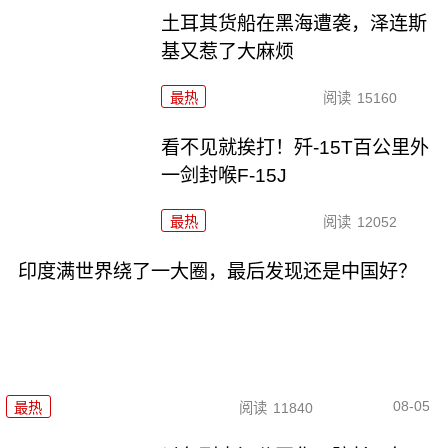
土耳其货船在黑海遭袭，泽连斯
基又惹了大麻烦
最热
阅读
15160
看不见就挨打！歼-15T百公里外
一剑封喉F-15J
最热
阅读
12052
印度满世界绕了一大圈，最后发现还是中国好？
08-05
最热
阅读
11840