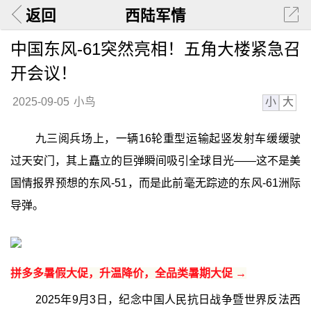
返回
西陆军情
中国东风-61突然亮相！五角大楼紧急召
开会议！
小
大
2025-09-05
小鸟
九三阅兵场上，一辆16轮重型运输起竖发射车缓缓驶
过天安门，其上矗立的巨弹瞬间吸引全球目光——这不是美
国情报界预想的东风-51，而是此前毫无踪迹的东风-61洲际
导弹。
拼多多暑假大促，升温降价，全品类暑期大促 →
2025年9月3日，纪念中国人民抗日战争暨世界反法西