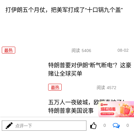
打伊朗五个月仗，把美军打成了“十口锅九个盖”
08-02
最热
阅读
5406
特朗普要对伊朗“断气断电”？这豪
赌让全球买单
最热
阅读
4572
五万人一夜破城，欧盟真怕了！
特朗普拿美国说事
最热
阅读
14983
0
0
点评一下