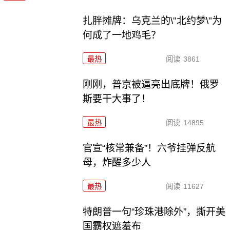
扎胖摊牌：乌克兰的\"北约梦\"为
何成了一地鸡毛？
最热
阅读
3861
刚刚，普京被逼亮出底牌！俄罗
斯要干大事了！
最热
阅读
14895
官宣“核常兼备”！六爷挂弹反航
母，炸醒多少人
最热
阅读
11627
特朗普一句“珍珠港除外”，撕开美
国霸权遮羞布