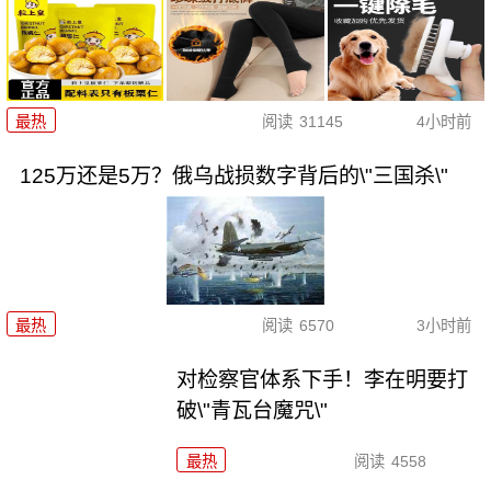
最热
阅读
31145
4小时前
125万还是5万？俄乌战损数字背后的\"三国杀\"
最热
阅读
6570
3小时前
对检察官体系下手！李在明要打
破\"青瓦台魔咒\"
最热
阅读
4558