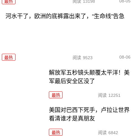
08-05
最热
阅读
13198
河水干了，欧洲的底裤露出来了，“生命线”告急
08-06
最热
阅读
9523
解放军五秒镜头颠覆太平洋！美
军最后安全区没了
最热
阅读
12251
美国对巴西下死手，卢拉让世界
看清谁才是真朋友
最热
阅读
6842