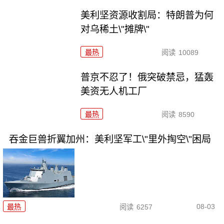
美利坚资源收割局：特朗普为何
对乌稀土\"摊牌\"
最热
阅读
10089
普京不忍了！俄突破禁忌，猛轰
美资无人机工厂
最热
阅读
8590
吞金巨兽折翼加州：美利坚军工\"里外掏空\"困局
08-03
最热
阅读
6257