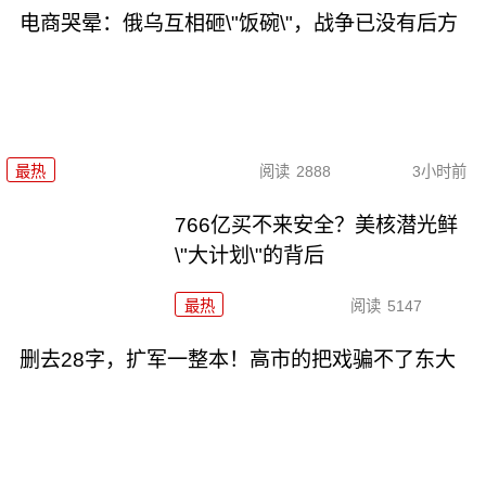
电商哭晕：俄乌互相砸\"饭碗\"，战争已没有后方
最热
阅读
2888
3小时前
766亿买不来安全？美核潜光鲜
\"大计划\"的背后
最热
阅读
5147
删去28字，扩军一整本！高市的把戏骗不了东大