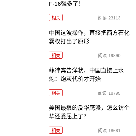
F-16强多了！
相关
阅读
23113
中国这波操作，直接把西方石化
霸权打出了原形
相关
阅读
19890
菲律宾告洋状，中国直接上水
炮：炮灰代价才开始
相关
阅读
18795
美国最狠的反华鹰派，怎么访个
华还委屈上了？
相关
阅读
18681