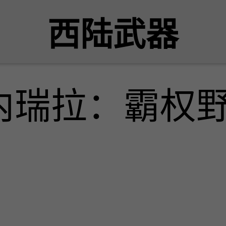
西陆武器
内瑞拉：霸权