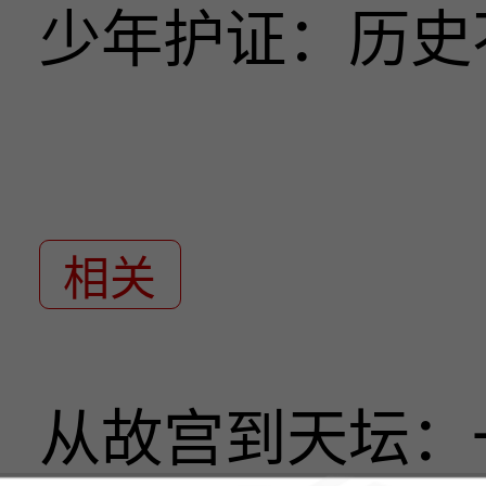
少年护证：历史
相关
从故宫到天坛：