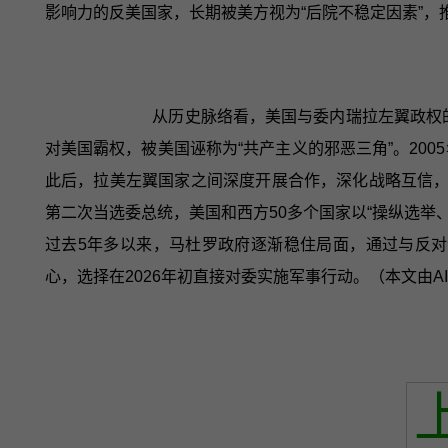
影响力的反美国家，长期被美方视为“后院不稳定因素”
从历史脉络看，美国与委内瑞拉左翼政权
对美国霸权，被美国诬称为“共产主义的邪恶三角”。20
此后，拉美左翼国家之间深度开展合作，深化战略互信，推
第二次当选委总统，美国和西方50多个国家以“操纵选举
过去5年多以来，马杜罗政府逐渐稳住局面，通过与反
心，选择在2026年初直接对委实施军事行动。（本文由A