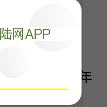
阅读
11489
旅：特朗普九年