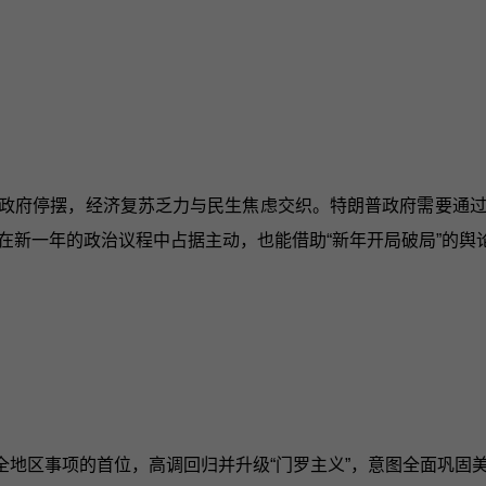
联邦政府停摆，经济复苏乏力与民生焦虑交织。特朗普政府需要通
在新一年的政治议程中占据主动，也能借助“新年开局破局”的舆
全地区事项的首位，高调回归并升级“门罗主义”，意图全面巩固