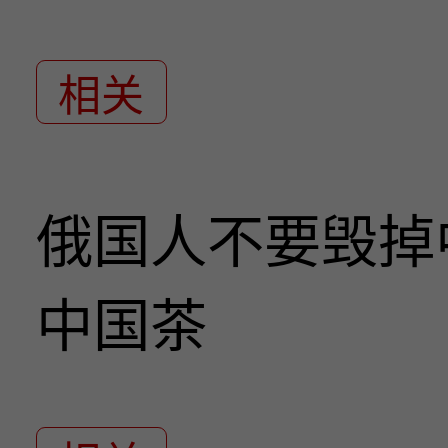
相关
俄国人不要毁掉
中国茶