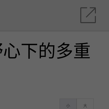
野心下的多重
小
大