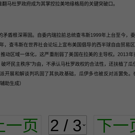
，推翻马杜罗政府成为其掌控拉美地缘格局的关键突破口。
的矛盾根深蒂固。自委内瑞拉前总统查韦斯1999年上台至今，
05年，查韦斯在世界社会论坛上宣布美国倡导的西半球自由贸
动区域一体化，这严重削弱了美国在拉美的主导权。2013年
、破坏民主秩序”为由，不承认马杜罗政权的合法性，还扶植了瓜
对派开展和解谈判巩固了其执政基础，瓜伊多也被反对派罢免。
I辅助生成）
上一页
下一