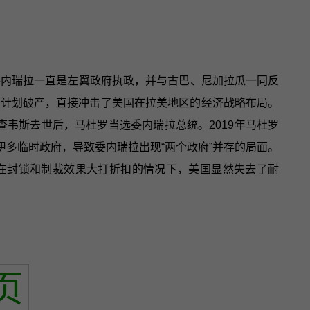
委内瑞拉一直是左翼政府执政，并与古巴、尼加拉瓜一同反
易区计划破产，直接冲击了美国在拉美地区的经济战略布局。
查韦斯去世后，马杜罗当选委内瑞拉总统。2019年马杜罗
伊多临时政府，导致委内瑞拉出现“两个政府”并存的局面。
在封锁和制裁效果大打折扣的情况下，美国显然失去了耐
页