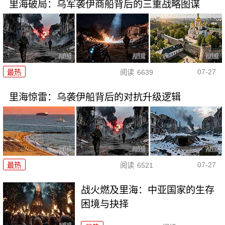
里海破局：乌军袭伊商船背后的三重战略图谋
07-27
最热
阅读
6639
里海惊雷：乌袭伊船背后的对抗升级逻辑
07-27
最热
阅读
6521
战火燃及里海：中亚国家的生存
困境与抉择