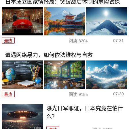
日本成立国家情报局：突破战后体制的危险试探
07-31
最热
阅读
8204
遭遇网络暴力，如何依法维权与自救
07-30
最热
阅读
9155
曝光日军罪证，日本究竟在怕什
么？