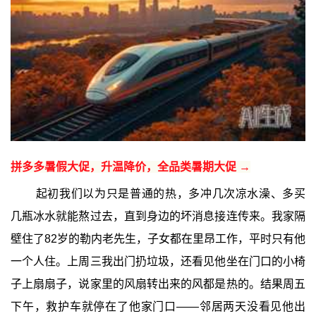
拼多多暑假大促，升温降价，全品类暑期大促 →
起初我们以为只是普通的热，多冲几次凉水澡、多买
几瓶冰水就能熬过去，直到身边的坏消息接连传来。我家隔
壁住了82岁的勒内老先生，子女都在里昂工作，平时只有他
一个人住。上周三我出门扔垃圾，还看见他坐在门口的小椅
子上扇扇子，说家里的风扇转出来的风都是热的。结果周五
下午，救护车就停在了他家门口——邻居两天没看见他出