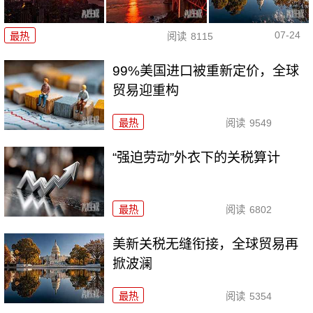
07-24
最热
阅读
8115
99%美国进口被重新定价，全球
贸易迎重构
最热
阅读
9549
“强迫劳动”外衣下的关税算计
最热
阅读
6802
美新关税无缝衔接，全球贸易再
掀波澜
最热
阅读
5354