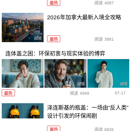
最热
阅读
4087
2026年加拿大最新入境全攻略
最热
阅读
3881
连体盖之困：环保初衷与现实体验的博弈
07-17
最热
阅读
4949
泽连斯基的瓶盖：一场由“反人类”
设计引发的环保闹剧
最热
阅读
6826