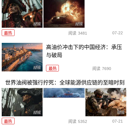
07-22
最热
阅读
3481
高油价冲击下的中国经济：承压
与破局
最热
阅读
7690
世界油阀被强行拧死：全球能源供应链的至暗时刻
07-21
最热
阅读
5352