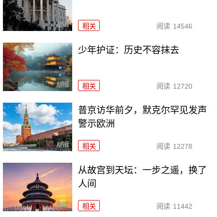
相关
阅读
14546
少年护证：历史不容抹去
相关
阅读
12720
普京访华前夕，默克尔罕见发声
警示欧洲
相关
阅读
12278
从故宫到天坛：一步之遥，换了
人间
相关
阅读
11442