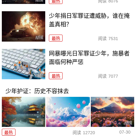
最热
阅读
8076
少年捐日军罪证遭威胁，谁在掩
盖真相？
最热
阅读
7531
网暴曝光日军罪证少年，施暴者
面临何种严惩
最热
阅读
7077
少年护证：历史不容抹去
07-30
最热
阅读
12720