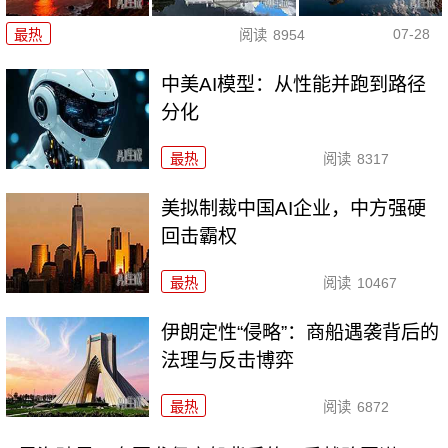
07-28
最热
阅读
8954
中美AI模型：从性能并跑到路径
分化
最热
阅读
8317
美拟制裁中国AI企业，中方强硬
回击霸权
最热
阅读
10467
伊朗定性“侵略”：商船遇袭背后的
法理与反击博弈
最热
阅读
6872