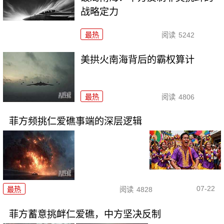
战略定力
最热
阅读
5242
美拱火南海背后的霸权算计
最热
阅读
4806
菲方频挑仁爱礁事端的深层逻辑
07-22
最热
阅读
4828
菲方蓄意挑衅仁爱礁，中方坚决反制