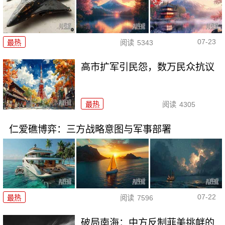
07-23
最热
阅读
5343
高市扩军引民怨，数万民众抗议
最热
阅读
4305
仁爱礁博弈：三方战略意图与军事部署
07-22
最热
阅读
7596
破局南海：中方反制菲美挑衅的