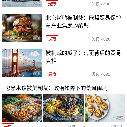
最热
阅读
4490
北京烤鸭被制裁：欧盟贸易保护
与产业焦虑的缩影
最热
阅读
4026
被制裁的瓜子：荒诞背后的贸易
真相
最热
阅读
4081
思念水饺被美制裁：政治操弄下的荒诞闹剧
08-06
最热
阅读
3165