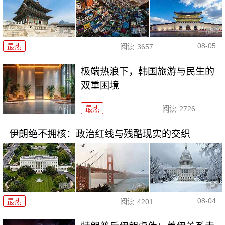
08-05
最热
阅读
3657
极端热浪下，韩国旅游与民生的
双重困境
最热
阅读
2726
伊朗绝不拥核：政治红线与残酷现实的交织
08-04
最热
阅读
4201