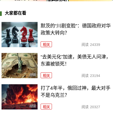
大家都在看
默茨的“川剧变脸”：德国政府对华
政策大转向？
相关
阅读
24339
“去美元化”加速，美债无人问津，
东瀛被锁死！
相关
阅读
23194
打了4年半，俄回过神，最大对手
不是乌克兰？
相关
阅读
20327