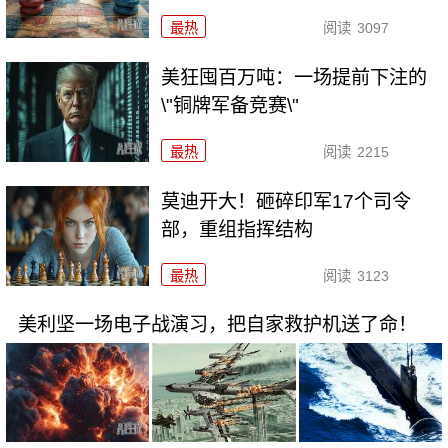
最热
阅读
3097
美狂囤百万吨：一场提前下注的
\"铜牌军备竞赛\"
最热
阅读
2215
莫迪开大！砸碎印军17个司令
部，重组指挥结构
最热
阅读
3123
美利坚一场电子战演习，把自家救护机送了命！