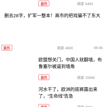
最热
阅读
5483
删去28字，扩军一整本！高市的把戏骗不了东大
08-06
最热
阅读
4600
欧盟想关门，中国人就翻墙，布
鲁塞尔被逼到墙角
最热
阅读
15006
河水干了，欧洲的底裤露出来
了，“生命线”告急