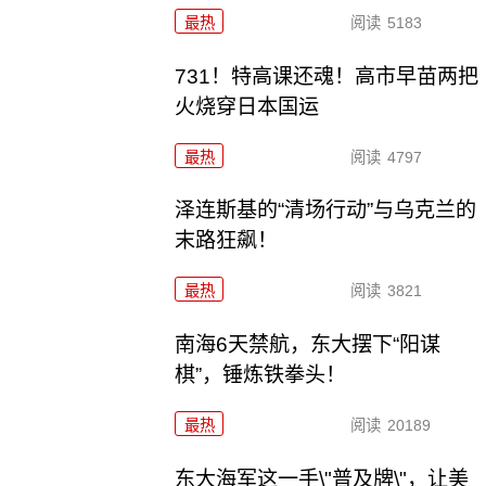
最热
阅读
5183
731！特高课还魂！高市早苗两把
火烧穿日本国运
最热
阅读
4797
泽连斯基的“清场行动”与乌克兰的
末路狂飙！
最热
阅读
3821
南海6天禁航，东大摆下“阳谋
棋”，锤炼铁拳头！
最热
阅读
20189
东大海军这一手\"普及牌\"，让美