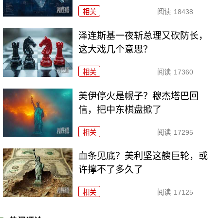
相关
阅读
18438
泽连斯基一夜斩总理又砍防长，
这大戏几个意思？
相关
阅读
17360
美伊停火是幌子？穆杰塔巴回
信，把中东棋盘掀了
相关
阅读
17295
血条见底？美利坚这艘巨轮，或
许撑不了多久了
相关
阅读
17125