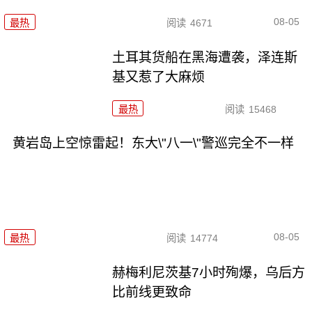
08-05
最热
阅读
4671
土耳其货船在黑海遭袭，泽连斯
基又惹了大麻烦
最热
阅读
15468
黄岩岛上空惊雷起！东大\"八一\"警巡完全不一样
08-05
最热
阅读
14774
赫梅利尼茨基7小时殉爆，乌后方
比前线更致命