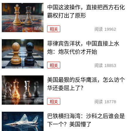
中国这波操作，直接把西方石化
霸权打出了原形
相关
阅读
19962
菲律宾告洋状，中国直接上水
炮：炮灰代价才开始
相关
阅读
18853
美国最狠的反华鹰派，怎么访个
华还委屈上了？
相关
阅读
18778
巴铁横扫海湾：沙科之后谁会是
下一个？美国懵了