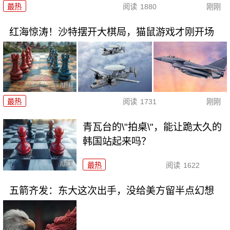
最热
阅读
1880
刚刚
红海惊涛！沙特摆开大棋局，猫鼠游戏才刚开场
最热
阅读
1731
刚刚
青瓦台的\"拍桌\"，能让跪太久的
韩国站起来吗？
最热
阅读
1622
五箭齐发：东大这次出手，没给美方留半点幻想