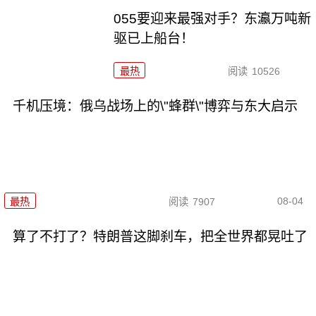
055要迎来最强对手？东瀛万吨新
驱已上船台！
最热
阅读
10526
千机压境：俄乌战场上的\"蜂群\"博弈与东大启示
08-04
最热
阅读
7907
算了不打了？特朗普这脚刹车，把全世界都晃吐了