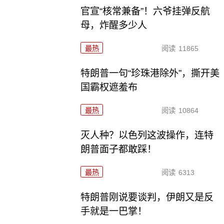
官宣“核常兼备”！六爷挂弹反航
母，炸醒多少人
最热
阅读
11865
特朗普一句“珍珠港除外”，撕开美
国霸权遮羞布
最热
阅读
10864
灭人种？以色列这波操作，连特
朗普面子都敢踩！
最热
阅读
6313
特朗普刚说要谈判，伊朗又是反
手就是一巴掌！