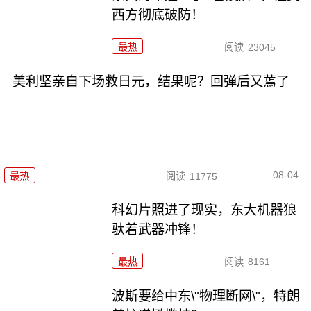
西方彻底破防！
最热
阅读
23045
美利坚亲自下场救日元，结果呢？回弹后又蔫了
08-04
最热
阅读
11775
科幻片照进了现实，东大机器狼
驮着武器冲锋！
最热
阅读
8161
波斯要给中东\"物理断网\"，特朗