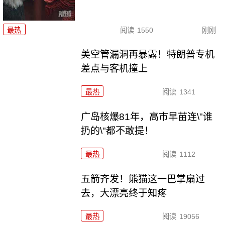
最热
阅读
1550
刚刚
美空管漏洞再暴露！特朗普专机
差点与客机撞上
最热
阅读
1341
广岛核爆81年，高市早苗连\"谁
扔的\"都不敢提！
最热
阅读
1112
五箭齐发！熊猫这一巴掌扇过
去，大漂亮终于知疼
最热
阅读
19056