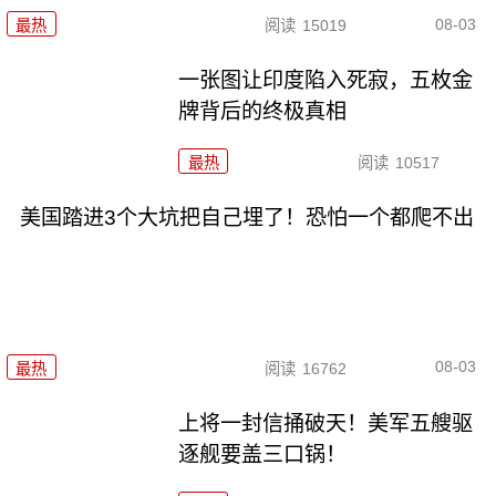
08-03
最热
阅读
15019
一张图让印度陷入死寂，五枚金
牌背后的终极真相
最热
阅读
10517
美国踏进3个大坑把自己埋了！恐怕一个都爬不出
08-03
最热
阅读
16762
上将一封信捅破天！美军五艘驱
逐舰要盖三口锅！