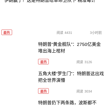
伊朗赢了？这是特朗普给革命卫队下“精准毒计”
最热
阅读
4431
3小时前
特朗普“黄金舰队”：2750亿美金
堆出海上棺材
最热
阅读
3126
五角大楼“罗生门”：特朗普这出戏
把全世界演懵
最热
阅读
3034
特朗普扔下两条路，波斯都不