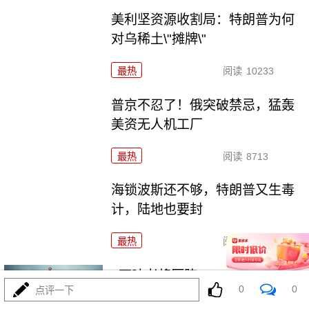
美利坚资源收割局：特朗普为何
对乌稀土\"摊牌\"
最热
阅读
10233
普京不忍了！俄突破禁忌，猛轰
美资无人机工厂
最热
阅读
8713
海锁波斯还不够，特朗普又生毒
计，陆地也要封
最热
阅读
8557
4万吨老将压阵，054B新锐亮
0
0
点评一下
相：美菲仔细品品