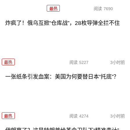
最热
阅读
7690
炸疯了！俄乌互掀“仓库战”，28枚导弹全拦不住
最热
阅读
5227
3小时前
一张纸条引发血案：美国为何要替日本“托底”？
最热
阅读
4274
3小时前