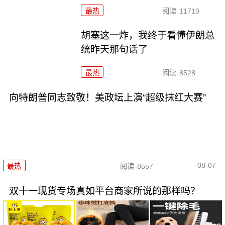
最热
阅读
11710
胡塞这一炸，我终于看懂伊朗总
统昨天那句话了
最热
阅读
8528
向特朗普同志致敬！美政坛上演“超级抹红大赛”
08-07
最热
阅读
8557
双十一现货专场真如平台商家所说的那样吗？