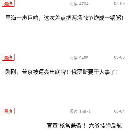
08-05
最热
阅读
4764
里海一声巨响，这次差点把两场战争炸成一锅粥！
08-05
最热
阅读
9455
刚刚，普京被逼亮出底牌！俄罗斯要干大事了！
08-04
最热
阅读
15871
官宣“核常兼备”！六爷挂弹反航