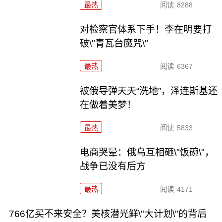
最热
阅读
8288
对检察官体系下手！李在明要打
破\"青瓦台魔咒\"
最热
阅读
6367
被俄导弹天天“洗地”，泽连斯基还
在做着美梦！
最热
阅读
5833
电商哭晕：俄乌互相砸\"饭碗\"，
战争已没有后方
最热
阅读
4171
766亿买不来安全？美核潜光鲜\"大计划\"的背后