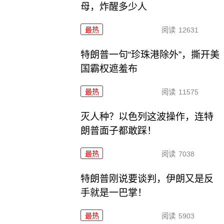
母，炸醒多少人
最热
阅读
12631
特朗普一句“珍珠港除外”，撕开美
国霸权遮羞布
最热
阅读
11575
灭人种？以色列这波操作，连特
朗普面子都敢踩！
最热
阅读
7038
特朗普刚说要谈判，伊朗又是反
手就是一巴掌！
最热
阅读
5903