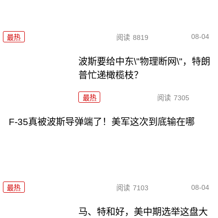
08-04
最热
阅读
8819
波斯要给中东\"物理断网\"，特朗
普忙递橄榄枝？
最热
阅读
7305
F-35真被波斯导弹端了！美军这次到底输在哪
08-04
最热
阅读
7103
马、特和好，美中期选举这盘大