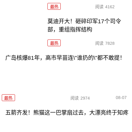
最热
阅读
4162
莫迪开大！砸碎印军17个司令
部，重组指挥结构
最热
阅读
7828
广岛核爆81年，高市早苗连\"谁扔的\"都不敢提！
08-07
最热
阅读
2974
五箭齐发！熊猫这一巴掌扇过去，大漂亮终于知疼