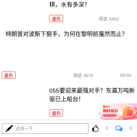
棋，水有多深？
最热
阅读
6452
特朗普对波斯下狠手，为何在黎明前戛然而止？
08-04
最热
阅读
4676
055要迎来最强对手？东瀛万吨新
驱已上船台！
最热
阅读
11272
千机压境：俄乌战场上的\"蜂群
0
0
点评一下