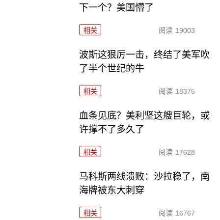
下一个？美国懵了
相关
阅读
19003
波斯这狠厉一击，终结了美军吹
了半个世纪的牛
相关
阅读
18375
血条见底？美利坚这艘巨轮，或
许撑不了多久了
相关
阅读
17628
马科斯两线溃败：沙拉稳了，南
海牌被东大刺穿
相关
阅读
16767