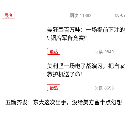
08-07
最热
阅读
11882
美狂囤百万吨：一场提前下注的
\"铜牌军备竞赛\"
最热
阅读
9849
美利坚一场电子战演习，把自家
救护机送了命！
最热
阅读
8553
五箭齐发：东大这次出手，没给美方留半点幻想