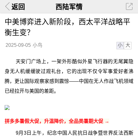
返回
西陆军情
中美博弈进入新阶段，西太平洋战略平
衡生变？
小
大
2025-09-05
小鸟
天安门广场上，一架外形酷似外星飞行器的无尾翼隐
身无人机缓缓驶过观礼台，它的出现不仅令军事爱好者沸
腾，更让国际观察家感到震惊——中国在无人作战飞机领域
已经拉开与美国的差距。
拼多多暑假大促，升温降价，全品类暑期大促 →
9月3日上午，纪念中国人民抗日战争暨世界反法西斯