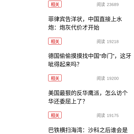
相关
阅读
23689
菲律宾告洋状，中国直接上水
炮：炮灰代价才开始
相关
阅读
19218
德国偷偷摸摸找中国“命门”，这牙
呲得起来吗？
相关
阅读
19200
美国最狠的反华鹰派，怎么访个
华还委屈上了？
相关
阅读
19175
巴铁横扫海湾：沙科之后谁会是