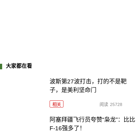
大家都在看
波斯第27波打击，打的不是靶
子，是美利坚命门
相关
阅读
25728
阿塞拜疆飞行员夸赞“枭龙”：比比
F-16强多了！