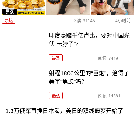
最热
阅读
31145
4小时前
印度豪赌千亿卢比，要对中国光
伏“卡脖子”？
最热
阅读
7449
射程1800公里的“巨炮”，治得了
美军“焦虑”吗？
最热
阅读
14381
1.3万俄军直插日本海，美日的双线噩梦开始了