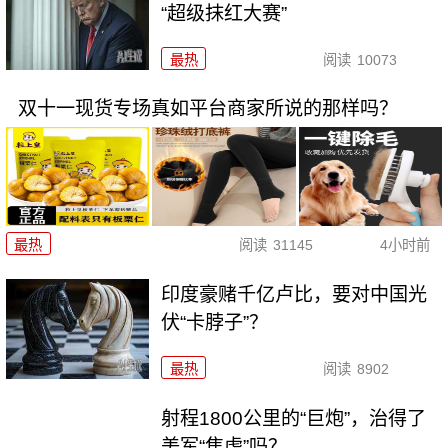
“超级抹红大赛”
最热
阅读
10073
双十一现货专场真如平台商家所说的那样吗？
最热
阅读
31145
4小时前
印度豪赌千亿卢比，要对中国光
伏“卡脖子”？
最热
阅读
8902
射程1800公里的“巨炮”，治得了
美军“焦虑”吗？