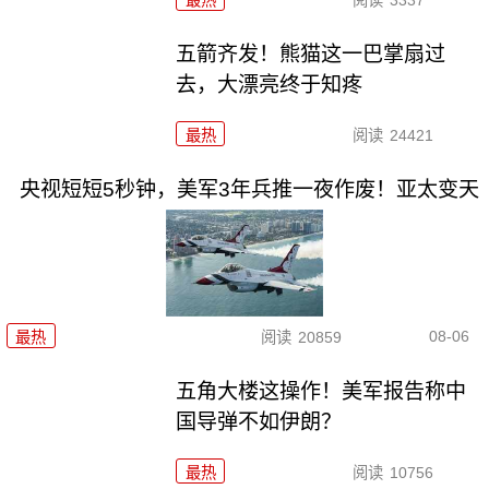
最热
阅读
3337
五箭齐发！熊猫这一巴掌扇过
去，大漂亮终于知疼
最热
阅读
24421
央视短短5秒钟，美军3年兵推一夜作废！亚太变天
08-06
最热
阅读
20859
五角大楼这操作！美军报告称中
国导弹不如伊朗？
最热
阅读
10756