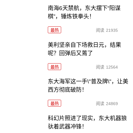
南海6天禁航，东大摆下“阳谋
棋”，锤炼铁拳头！
最热
阅读
21935
美利坚亲自下场救日元，结果
呢？回弹后又蔫了
最热
阅读
12564
东大海军这一手\"普及牌\"，让美
西方彻底破防！
最热
阅读
24869
科幻片照进了现实，东大机器狼
驮着武器冲锋！