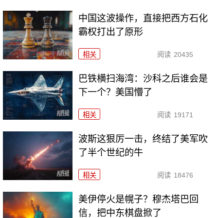
中国这波操作，直接把西方石化
霸权打出了原形
相关
阅读
20435
巴铁横扫海湾：沙科之后谁会是
下一个？美国懵了
相关
阅读
19171
波斯这狠厉一击，终结了美军吹
了半个世纪的牛
相关
阅读
18476
美伊停火是幌子？穆杰塔巴回
信，把中东棋盘掀了