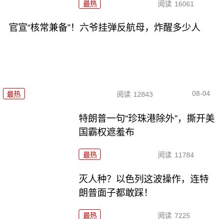
最热
阅读
16061
官宣“核常兼备”！六爷挂弹反航母，炸醒多少人
08-04
最热
阅读
12843
特朗普一句“珍珠港除外”，撕开美
国霸权遮羞布
最热
阅读
11784
灭人种？以色列这波操作，连特
朗普面子都敢踩！
最热
阅读
7225