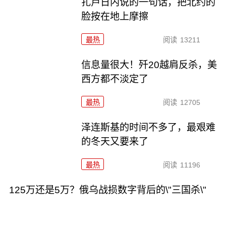
扎卢日内说的一句话，把北约的
脸按在地上摩擦
最热
阅读
13211
信息量很大！歼20越肩反杀，美
西方都不淡定了
最热
阅读
12705
泽连斯基的时间不多了，最艰难
的冬天又要来了
最热
阅读
11196
125万还是5万？俄乌战损数字背后的\"三国杀\"