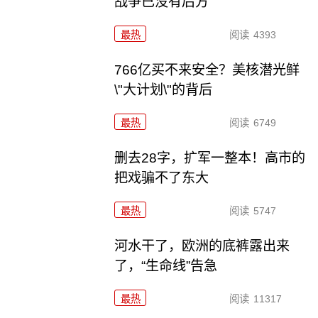
战争已没有后方
最热
阅读
4393
766亿买不来安全？美核潜光鲜
\"大计划\"的背后
最热
阅读
6749
删去28字，扩军一整本！高市的
把戏骗不了东大
最热
阅读
5747
河水干了，欧洲的底裤露出来
了，“生命线”告急
最热
阅读
11317