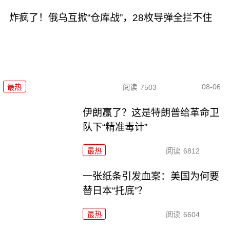
炸疯了！俄乌互掀“仓库战”，28枚导弹全拦不住
08-06
最热
阅读
7503
伊朗赢了？这是特朗普给革命卫
队下“精准毒计”
最热
阅读
6812
一张纸条引发血案：美国为何要
替日本“托底”？
最热
阅读
6604