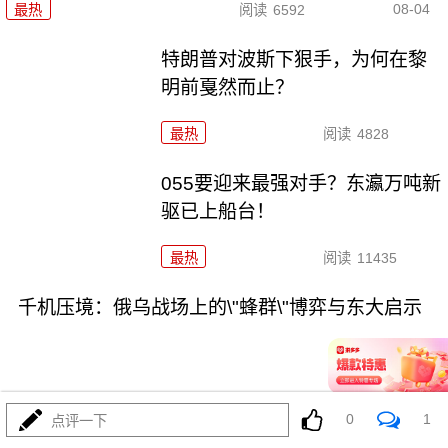
08-04
最热
阅读
6592
特朗普对波斯下狠手，为何在黎
明前戛然而止？
最热
阅读
4828
055要迎来最强对手？东瀛万吨新
驱已上船台！
最热
阅读
11435
千机压境：俄乌战场上的\"蜂群\"博弈与东大启示
0
1
点评一下
08-04
最热
阅读
8828