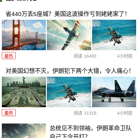
省440万丢5座城？美国这波操作亏到姥姥家了！
最热
阅读
16493
4小时前
对美国幻想不灭，伊朗犯下两个大错，令人痛心！
最热
阅读
11318
4小时前
总统见不到领袖，伊朗革命卫队
自己下令开打？