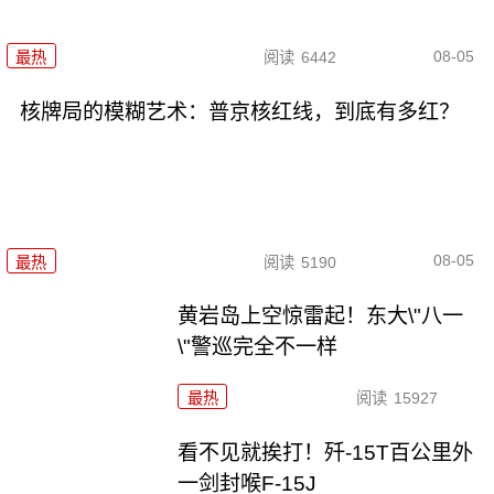
08-05
最热
阅读
6442
核牌局的模糊艺术：普京核红线，到底有多红？
08-05
最热
阅读
5190
黄岩岛上空惊雷起！东大\"八一
\"警巡完全不一样
最热
阅读
15927
看不见就挨打！歼-15T百公里外
一剑封喉F-15J