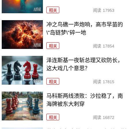
相关
阅读
17953
冲之鸟礁一声炮响，高市早苗的
\"岛链梦\"碎一地
相关
阅读
17854
泽连斯基一夜斩总理又砍防长，
这大戏几个意思？
相关
阅读
17815
马科斯两线溃败：沙拉稳了，南
海牌被东大刺穿
相关
阅读
16872