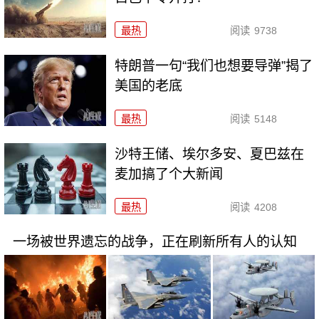
最热
阅读
9738
特朗普一句“我们也想要导弹”揭了
美国的老底
最热
阅读
5148
沙特王储、埃尔多安、夏巴兹在
麦加搞了个大新闻
最热
阅读
4208
一场被世界遗忘的战争，正在刷新所有人的认知