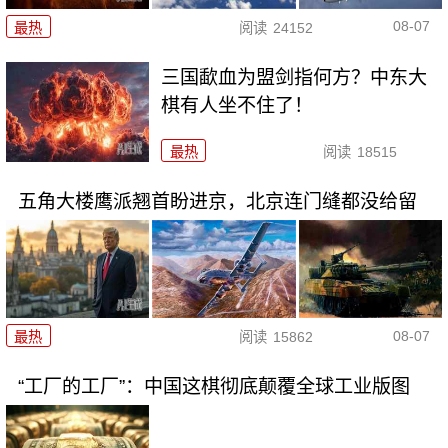
08-07
最热
阅读
24152
三国歃血为盟剑指何方？中东大
棋有人坐不住了！
最热
阅读
18515
五角大楼鹰派翘首盼进京，北京连门缝都没给留
08-07
最热
阅读
15862
“工厂的工厂”：中国这棋彻底颠覆全球工业版图