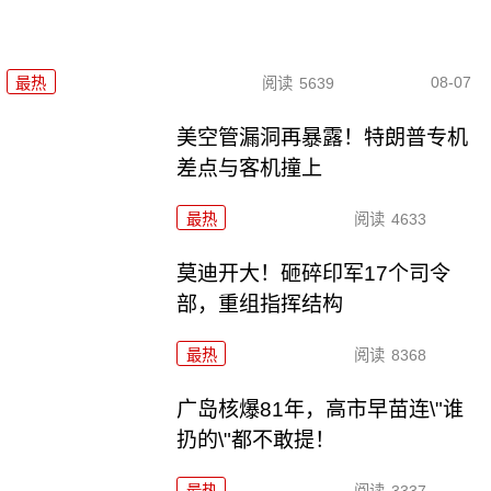
08-07
最热
阅读
5639
美空管漏洞再暴露！特朗普专机
差点与客机撞上
最热
阅读
4633
莫迪开大！砸碎印军17个司令
部，重组指挥结构
最热
阅读
8368
广岛核爆81年，高市早苗连\"谁
扔的\"都不敢提！