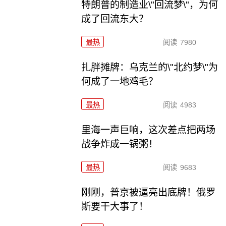
特朗普的制造业\"回流梦\"，为何
成了回流东大？
最热
阅读
7980
扎胖摊牌：乌克兰的\"北约梦\"为
何成了一地鸡毛？
最热
阅读
4983
里海一声巨响，这次差点把两场
战争炸成一锅粥！
最热
阅读
9683
刚刚，普京被逼亮出底牌！俄罗
斯要干大事了！