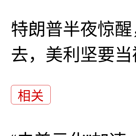
特朗普半夜惊醒
去，美利坚要当
相关