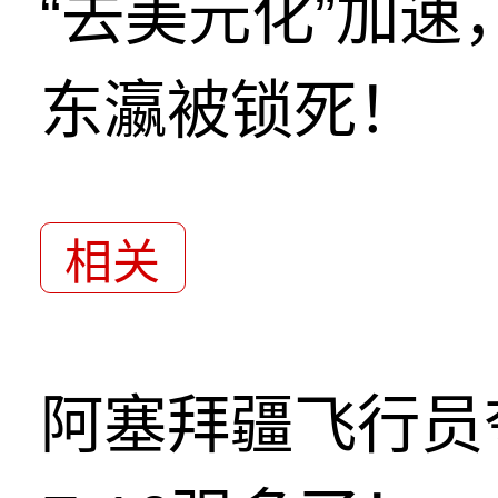
“去美元化”加
东瀛被锁死！
相关
阿塞拜疆飞行员