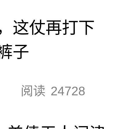
，这仗再打下
裤子
阅读
24728