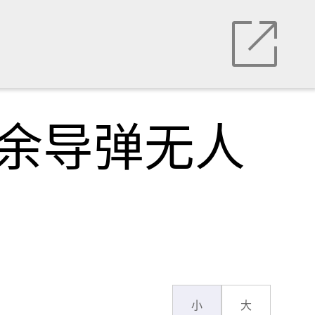
0余导弹无人
小
大