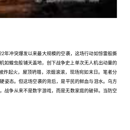
022年冲突爆发以来最大规模的空袭，这场行动如惊雷般撕
无人机如蝗虫般铺天盖地，创下战争史上单次无人机出动量的
被炸起火，屋顶坍塌，浓烟滚滚，现场宛如末日。笔者分
强硬姿态。但这场空袭的背后，是平民的鲜血与泪水。乌方
们，战争从来不是数字游戏，而是无数家庭的破碎。当防空