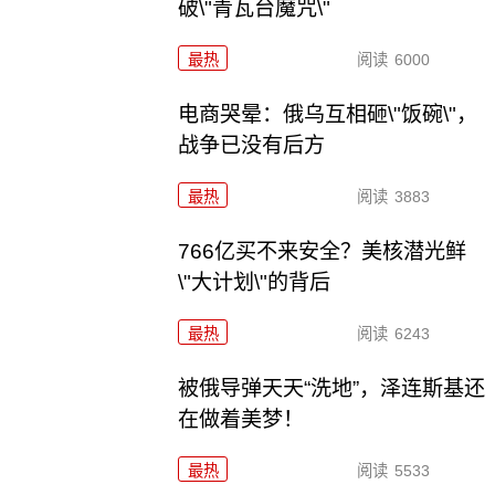
破\"青瓦台魔咒\"
最热
阅读
6000
电商哭晕：俄乌互相砸\"饭碗\"，
战争已没有后方
最热
阅读
3883
766亿买不来安全？美核潜光鲜
\"大计划\"的背后
最热
阅读
6243
被俄导弹天天“洗地”，泽连斯基还
在做着美梦！
最热
阅读
5533