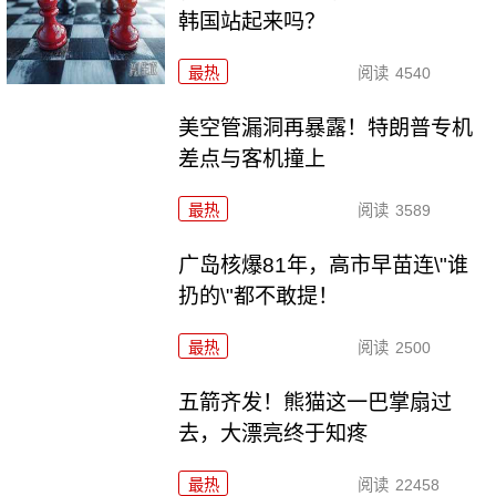
韩国站起来吗？
最热
阅读
4540
美空管漏洞再暴露！特朗普专机
差点与客机撞上
最热
阅读
3589
广岛核爆81年，高市早苗连\"谁
扔的\"都不敢提！
最热
阅读
2500
五箭齐发！熊猫这一巴掌扇过
去，大漂亮终于知疼
最热
阅读
22458