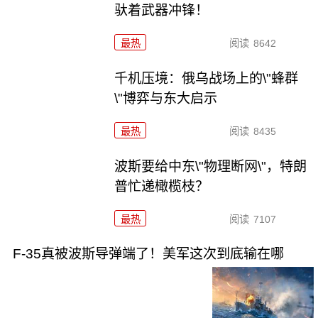
驮着武器冲锋！
最热
阅读
8642
千机压境：俄乌战场上的\"蜂群
\"博弈与东大启示
最热
阅读
8435
波斯要给中东\"物理断网\"，特朗
普忙递橄榄枝？
最热
阅读
7107
F-35真被波斯导弹端了！美军这次到底输在哪