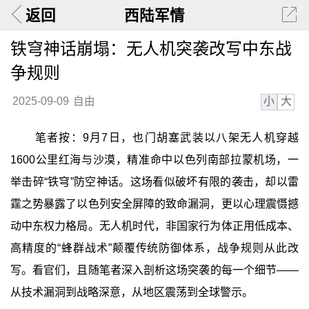
返回
西陆军情
铁穹神话崩塌：无人机突袭改写中东战
争规则
小
大
2025-09-09
自由
笔者按：9月7日，也门胡塞武装以八架无人机穿越
1600公里红海与沙漠，精准命中以色列南部拉蒙机场，一
举击碎“铁穹”防空神话。这场看似破坏有限的袭击，却以雷
霆之势暴露了以色列安全屏障的致命漏洞，更以心理震慑撼
动中东权力格局。无人机时代，非国家行为体正用低成本、
高精度的“蜂群战术”颠覆传统防御体系，战争规则从此改
写。看官们，且随笔者深入剖析这场突袭的每一个细节——
从技术漏洞到战略深意，从地区震荡到全球警示。