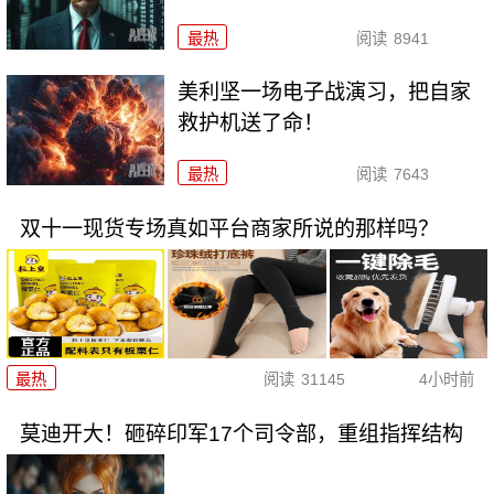
最热
阅读
8941
美利坚一场电子战演习，把自家
救护机送了命！
最热
阅读
7643
双十一现货专场真如平台商家所说的那样吗？
最热
阅读
31145
4小时前
莫迪开大！砸碎印军17个司令部，重组指挥结构