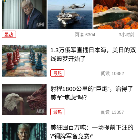
最热
阅读
6304
3小时前
1.3万俄军直插日本海，美日的双
线噩梦开始了
最热
阅读
10882
射程1800公里的“巨炮”，治得了
美军“焦虑”吗？
最热
阅读
13357
美狂囤百万吨：一场提前下注的
\"铜牌军备竞赛\"