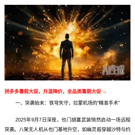
拼多多暑假大促，升温降价，全品类暑期大促 →
一、突袭始末：铁穹失守，拉蒙机场的“精准手术”
2025年9月7日深夜，也门胡塞武装悄然启动一场远程
突袭。八架无人机从也门基地升空，如幽灵般穿越沙特与约