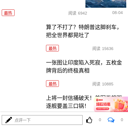
08-04
最热
阅读
6942
算了不打了？特朗普这脚刹车，
把全世界都晃吐了
最热
阅读
15636
一张图让印度陷入死寂，五枚金
牌背后的终极真相
最热
阅读
10885
上将一封信捅破天！美军五艘驱
逐舰要盖三口锅！
最热
阅读
7516
0
0
点评一下