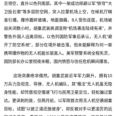
旦领空，直扑以色列南部。其中一架成功规避以军“铁穹”“大
卫投石索”等多层防空网，突入拉蒙机场上空，在候机厅精
准引爆。爆炸震碎玻璃，地面狼藉，8人受伤送医，机场被
迫关闭数小时。胡塞武装高调宣称“机场袭击陆续有来”，并
警告外国人远离目标。以色列国防军事后承认，无人机“避
开了防空系统”，部分在境外被击落，但未能解释为何一架
携带爆炸物的无人机能长驱直入。美军预警系统全程失灵，
国防部长办公室彻夜未眠，国内愤怒与信任危机瞬间爆发。
这场突袭绝非偶然。胡塞武装近年军力飙升，拥有10
万兵力及坦克、导弹、无人机编队，其“雅法”无人机虽无隐
身性能，却凭借低空慢速飞行与民用卫星定位，轻松骗过雷
达。更讽刺的是，仅两月前，以军刚首次用无人机空袭胡塞
目标，试图“以彼之道还施彼身”，却反被对手以更凌厉的远