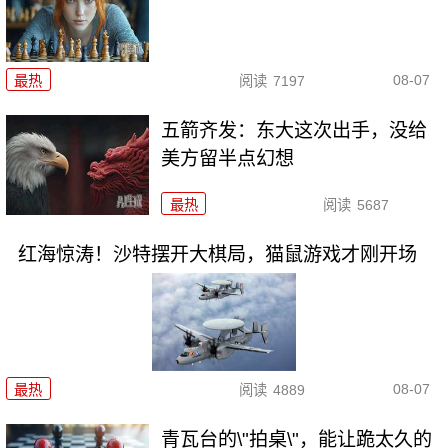
08-07
最热
阅读
7197
五箭齐发：东大这次出手，没给
美方留半点幻想
最热
阅读
5687
红海惊涛！沙特摆开大棋局，猫鼠游戏才刚开场
08-07
最热
阅读
4889
青瓦台的\"拍桌\"，能让跪太久的