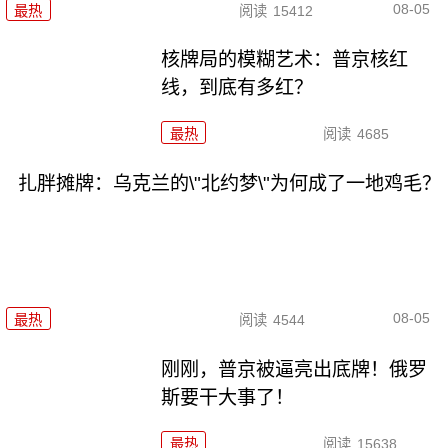
08-05
最热
阅读
15412
核牌局的模糊艺术：普京核红
线，到底有多红？
最热
阅读
4685
扎胖摊牌：乌克兰的\"北约梦\"为何成了一地鸡毛？
08-05
最热
阅读
4544
刚刚，普京被逼亮出底牌！俄罗
斯要干大事了！
最热
阅读
15638