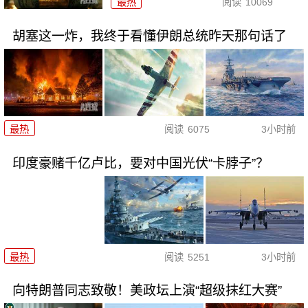
最热
阅读
10069
胡塞这一炸，我终于看懂伊朗总统昨天那句话了
最热
阅读
6075
3小时前
印度豪赌千亿卢比，要对中国光伏“卡脖子”？
最热
阅读
5251
3小时前
向特朗普同志致敬！美政坛上演“超级抹红大赛”