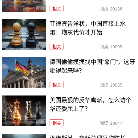
相关
阅读
20168
菲律宾告洋状，中国直接上水
炮：炮灰代价才开始
相关
阅读
19099
德国偷偷摸摸找中国“命门”，这牙
呲得起来吗？
相关
阅读
19055
美国最狠的反华鹰派，怎么访个
华还委屈上了？
相关
阅读
19047