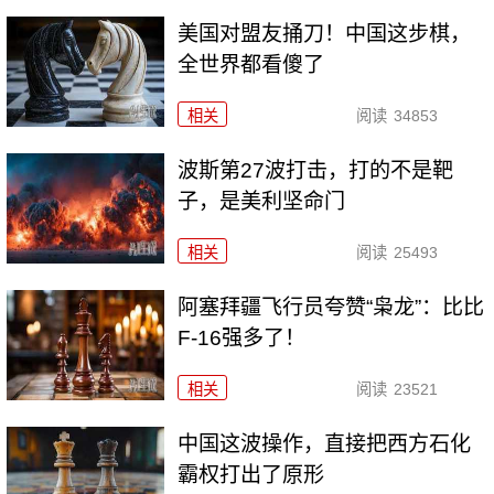
美国对盟友捅刀！中国这步棋，
全世界都看傻了
相关
阅读
34853
波斯第27波打击，打的不是靶
子，是美利坚命门
相关
阅读
25493
阿塞拜疆飞行员夸赞“枭龙”：比比
F-16强多了！
相关
阅读
23521
中国这波操作，直接把西方石化
霸权打出了原形