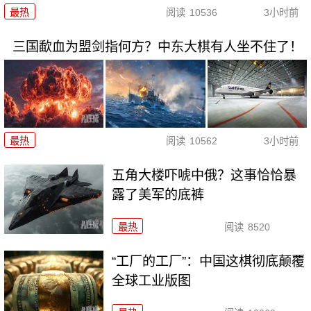
最热
阅读
10536
3小时前
三国歃血为盟剑指何方？中东大棋有人坐不住了！
最热
阅读
10562
3小时前
五角大楼吓唬中俄？这事恰恰暴
露了美军的底裤
最热
阅读
8520
“工厂的工厂”：中国这棋彻底颠覆
全球工业版图