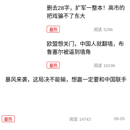
删去28字，扩军一整本！高市的
把戏骗不了东大
最热
阅读
5296
欧盟想关门，中国人就翻墙，布
鲁塞尔被逼到墙角
最热
阅读
16196
暴风来袭，这局决不能输，想赢一定要和中国联手
08-05
最热
阅读
14743