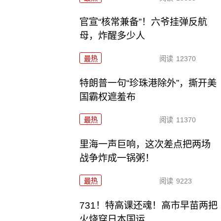
官宣“核常兼备”！六爷挂弹反航
母，炸醒多少人
最热
阅读
12370
特朗普一句“珍珠港除外”，撕开美
国霸权遮羞布
最热
阅读
11370
里海一声巨响，这次差点把两场
战争炸成一锅粥！
最热
阅读
9223
731！特高课还魂！高市早苗两把
火烧穿日本国运