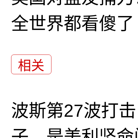
全世界都看傻了
相关
波斯第27波打
子，是美利坚命