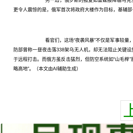
另一边，俄罗斯的报复如雷霆般降临乌克兰
更令人震惊的是，俄军首次将政府大楼作为目标，基辅部
看官们，这场“夜袭风暴”不仅是军事较
防部曾称一昼夜击落338架乌无人机，却无法阻止关键
于远程打击。而俄方虽反击猛烈，但防空系统如“山毛榉”
略高地”。（本文由AI辅助生成）