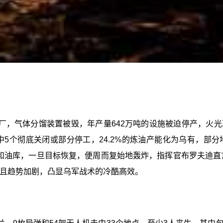
厂，气体分馏装置被毁，年产量642万吨的设施被迫停产，火
中5个彻底关闭或部分停工，24.2%的炼油产能化为乌有，部
和油库，一旦目标恢复，便周而复始地轰炸，指挥官布罗夫迪直言
%，且趋势加剧，凸显乌军战术的冷酷高效。