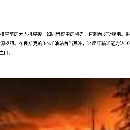
场规模空前的无人机突袭，如同暗夜中的利刃，直刺俄罗斯腹地
源枢纽。布良斯克的8-N加油站首当其冲，这座年输送能力达1
血口。