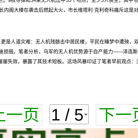
。9枚导弹和54架无人机击中33个地点，至少3人丧生，其
长内阁大楼在袭击后燃起大火，市长维塔利·克利奇科痛斥这是
量，更是人道灾难：无人机残骸击中居民楼，平民在睡梦中遭殃，
设施损毁。笔者分析，乌军的无人机优势源于自产能力——泽连
屡屡失效，暴露了其技术短板。这场风暴印证了笔者早前观点：
上一页
下一