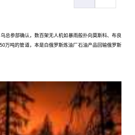
。据乌总参部确认，数百架无人机如暴雨般扑向莫斯科、布良
050万吨的管道，本是白俄罗斯炼油厂石油产品回输俄罗斯