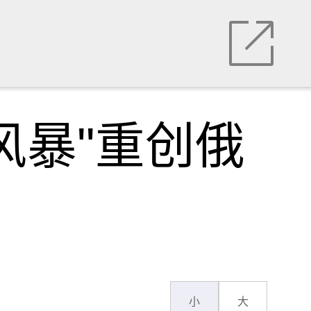
风暴"重创俄
小
大