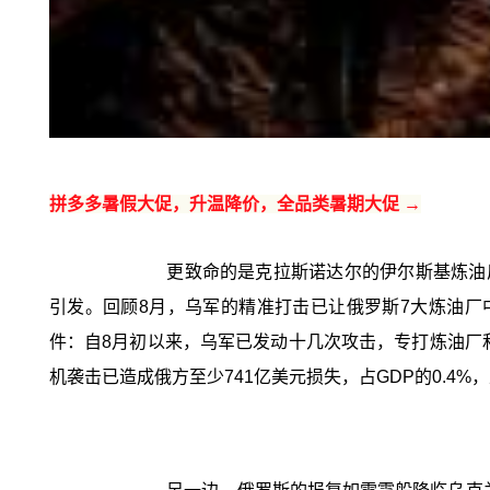
拼多多暑假大促，升温降价，全品类暑期大促 →
更致命的是克拉斯诺达尔的伊尔斯基炼油
引发。回顾8月，乌军的精准打击已让俄罗斯7大炼油厂
件：自8月初以来，乌军已发动十几次攻击，专打炼油厂
机袭击已造成俄方至少741亿美元损失，占GDP的0.4