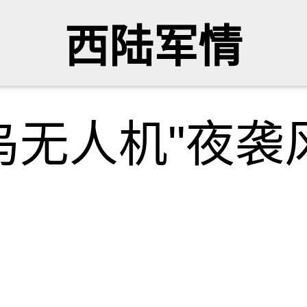
西陆军情
无人机"夜袭