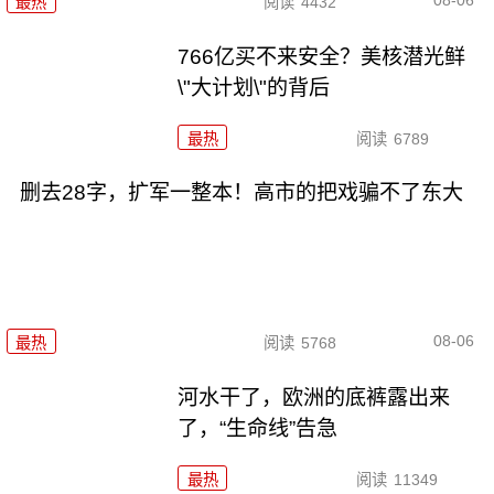
08-06
最热
阅读
4432
766亿买不来安全？美核潜光鲜
\"大计划\"的背后
最热
阅读
6789
删去28字，扩军一整本！高市的把戏骗不了东大
08-06
最热
阅读
5768
河水干了，欧洲的底裤露出来
了，“生命线”告急
最热
阅读
11349