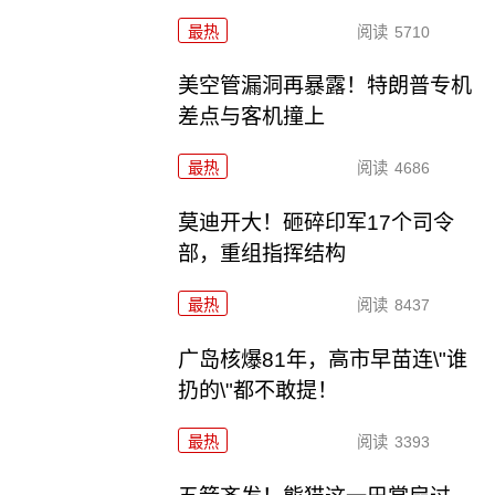
最热
阅读
5710
美空管漏洞再暴露！特朗普专机
差点与客机撞上
最热
阅读
4686
莫迪开大！砸碎印军17个司令
部，重组指挥结构
最热
阅读
8437
广岛核爆81年，高市早苗连\"谁
扔的\"都不敢提！
最热
阅读
3393