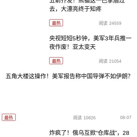
五箭齐发！熊猫这一巴掌扇过
去，大漂亮终于知疼
最热
阅读
24559
央视短短5秒钟，美军3年兵推一
夜作废！亚太变天
最热
阅读
21054
五角大楼这操作！美军报告称中国导弹不如伊朗？
08-07
最热
阅读
10826
炸疯了！俄乌互掀“仓库战”，28