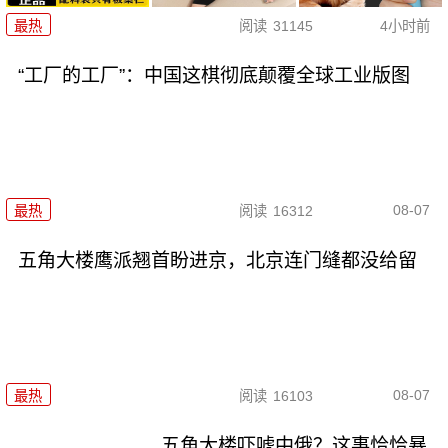
最热
阅读
31145
4小时前
“工厂的工厂”：中国这棋彻底颠覆全球工业版图
08-07
最热
阅读
16312
五角大楼鹰派翘首盼进京，北京连门缝都没给留
08-07
最热
阅读
16103
五角大楼吓唬中俄？这事恰恰暴