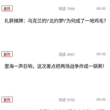
08-05
最热
阅读
7999
扎胖摊牌：乌克兰的\"北约梦\"为何成了一地鸡毛？
08-05
最热
阅读
4997
里海一声巨响，这次差点把两场战争炸成一锅粥！
08-05
最热
阅读
9705