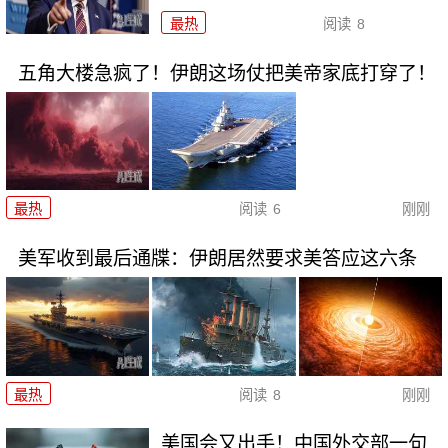
最热
阅读
8
五角大楼急疯了！伊朗这场仗把美帝家底打穿了！
最热
阅读
6
刚刚
美军收到最后通牒：伊朗居然要求美答应这六条
最热
阅读
8
刚刚
美国会又出手！中国外交部一句