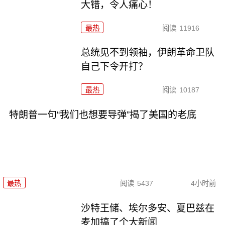
大错，令人痛心！
最热
阅读
11916
总统见不到领袖，伊朗革命卫队
自己下令开打？
最热
阅读
10187
特朗普一句“我们也想要导弹”揭了美国的老底
最热
阅读
5437
4小时前
沙特王储、埃尔多安、夏巴兹在
麦加搞了个大新闻