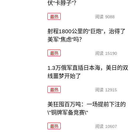
伏“卡脖子”？
最热
阅读
9088
射程1800公里的“巨炮”，治得了
美军“焦虑”吗？
最热
阅读
15190
1.3万俄军直插日本海，美日的双
线噩梦开始了
最热
阅读
12915
美狂囤百万吨：一场提前下注的
\"铜牌军备竞赛\"
最热
阅读
10607