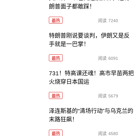
朗普面子都敢踩！
最热
阅读
7240
特朗普刚说要谈判，伊朗又是反
手就是一巴掌！
最热
阅读
6091
731！特高课还魂！高市早苗两把
火烧穿日本国运
最热
阅读
5679
泽连斯基的“清场行动”与乌克兰的
末路狂飙！
最热
阅读
4580