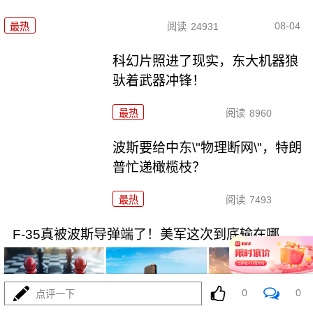
08-04
最热
阅读
24931
科幻片照进了现实，东大机器狼
驮着武器冲锋！
最热
阅读
8960
波斯要给中东\"物理断网\"，特朗
普忙递橄榄枝？
最热
阅读
7493
F-35真被波斯导弹端了！美军这次到底输在哪
0
0
点评一下