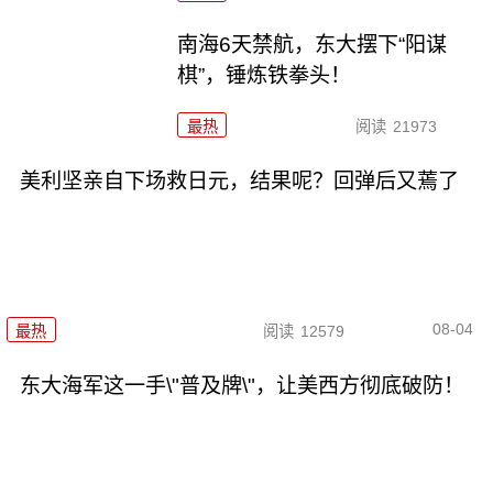
南海6天禁航，东大摆下“阳谋
棋”，锤炼铁拳头！
最热
阅读
21973
美利坚亲自下场救日元，结果呢？回弹后又蔫了
08-04
最热
阅读
12579
东大海军这一手\"普及牌\"，让美西方彻底破防！