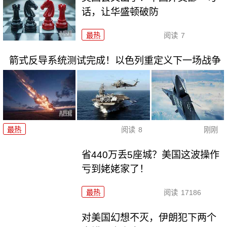
话，让华盛顿破防
最热
阅读
7
箭式反导系统测试完成！以色列重定义下一场战争
最热
阅读
8
刚刚
省440万丢5座城？美国这波操作
亏到姥姥家了！
最热
阅读
17186
对美国幻想不灭，伊朗犯下两个