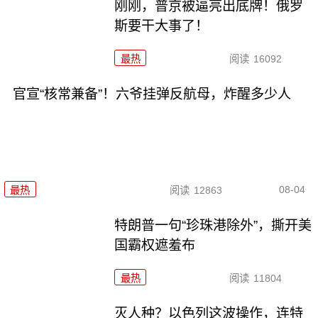
刚刚，普京被逼亮出底牌！俄罗
斯要干大事了！
最热
阅读
16092
官宣“核常兼备”！六爷挂弹反航母，炸醒多少人
08-04
最热
阅读
12863
特朗普一句“珍珠港除外”，撕开美
国霸权遮羞布
最热
阅读
11804
灭人种？以色列这波操作，连特