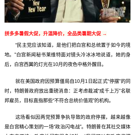
拼多多暑假大促，升温降价，全品类暑期大促 →
“民主党应该知道，是他们把白宫和总统置于如今的境
地。”白宫新闻秘书莱维特面对镜头冷冰冰地说道，她的身
后，白宫西翼的灯光在10月的夜色中格外醒目。
就在美国政府因预算僵局自10月1日起正式“停摆”的同
时，特朗普政府放出重磅消息：正考虑裁减“成千上万”名联
邦雇员，目标直指那些“不符合总统价值观”的机构。
这场看似因两党预算争执导致的政府停摆，越来越像
是白宫精心策划的一场“政治闪电战”。特朗普在其社交媒体