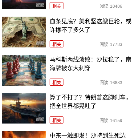
相关
阅读
18486
血条见底？美利坚这艘巨轮，或
许撑不了多久了
相关
阅读
17783
马科斯两线溃败：沙拉稳了，南
海牌被东大刺穿
相关
阅读
16883
算了不打了？特朗普这脚刹车，
把全世界都晃吐了
相关
阅读
16159
中东一触即发！沙特到生死边