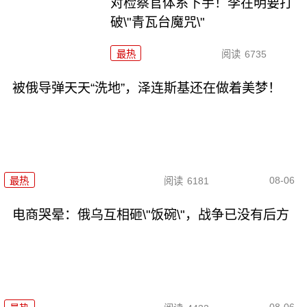
对检察官体系下手！李在明要打
破\"青瓦台魔咒\"
最热
阅读
6735
被俄导弹天天“洗地”，泽连斯基还在做着美梦！
08-06
最热
阅读
6181
电商哭晕：俄乌互相砸\"饭碗\"，战争已没有后方