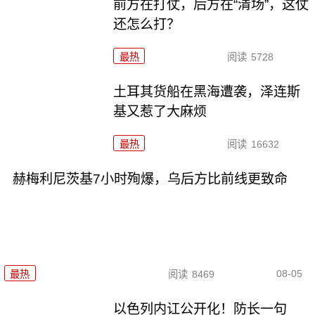
前方在打仗，后方在“清场”，这仗
还怎么打？
最热
阅读
5728
土耳其货船在黑海遭袭，泽连斯
基又惹了大麻烦
最热
阅读
16632
赫梅利尼茨基7小时殉爆，乌后方比前线更致命
08-05
最热
阅读
8469
以色列内讧公开化！防长一句