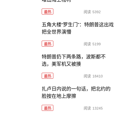
最热
阅读
5392
五角大楼“罗生门”：特朗普这出戏
把全世界演懵
最热
阅读
5199
特朗普扔下两条路，波斯都不
选，美军机又被揍
最热
阅读
18410
扎卢日内说的一句话，把北约的
脸按在地上摩擦
最热
阅读
13245