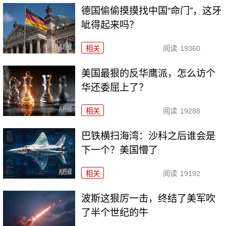
德国偷偷摸摸找中国“命门”，这牙
呲得起来吗？
相关
阅读
19360
美国最狠的反华鹰派，怎么访个
华还委屈上了？
相关
阅读
19288
巴铁横扫海湾：沙科之后谁会是
下一个？美国懵了
相关
阅读
19192
波斯这狠厉一击，终结了美军吹
了半个世纪的牛