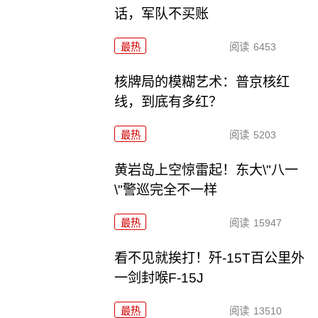
话，军队不买账
最热
阅读
6453
核牌局的模糊艺术：普京核红
线，到底有多红？
最热
阅读
5203
黄岩岛上空惊雷起！东大\"八一
\"警巡完全不一样
最热
阅读
15947
看不见就挨打！歼-15T百公里外
一剑封喉F-15J
最热
阅读
13510