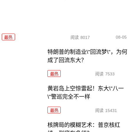
08-05
最热
阅读
8017
特朗普的制造业\"回流梦\"，为何
成了回流东大？
最热
阅读
7533
黄岩岛上空惊雷起！东大\"八一
\"警巡完全不一样
最热
阅读
15431
核牌局的模糊艺术：普京核红