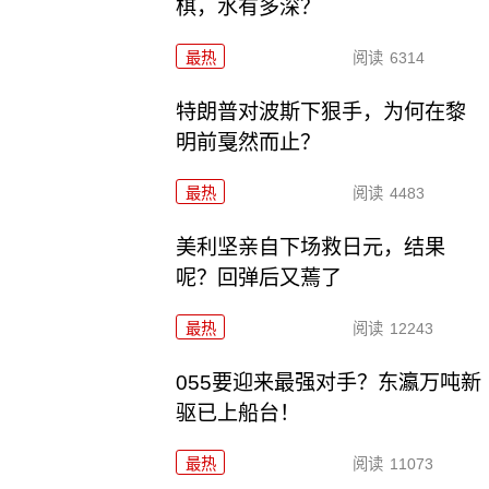
棋，水有多深？
最热
阅读
6314
特朗普对波斯下狠手，为何在黎
明前戛然而止？
最热
阅读
4483
美利坚亲自下场救日元，结果
呢？回弹后又蔫了
最热
阅读
12243
055要迎来最强对手？东瀛万吨新
驱已上船台！
最热
阅读
11073