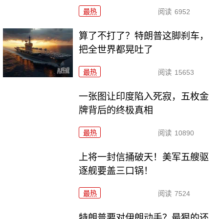
最热
阅读
6952
算了不打了？特朗普这脚刹车，
把全世界都晃吐了
最热
阅读
15653
一张图让印度陷入死寂，五枚金
牌背后的终极真相
最热
阅读
10890
上将一封信捅破天！美军五艘驱
逐舰要盖三口锅！
最热
阅读
7524
特朗普要对伊朗动手？最狠的还