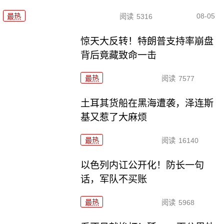
08-05
最热
阅读
5316
惊天大反转！特朗普支持率崩盘
背后竟藏致命一击
最热
阅读
7577
土耳其货船在黑海遭袭，泽连斯
基又惹了大麻烦
最热
阅读
16140
以色列内讧公开化！防长一句
话，军队不买账
最热
阅读
5968