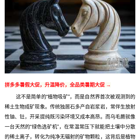
拼多多暑假大促，升温降价，全品类暑期大促 →
这不是简单的“植物吸矿”，而是自然界首次被观测到的
稀土生物成矿现象。传统独居石多产自岩浆岩，常伴生放射
性铀、钍，开采提纯既污染环境又成本高昂。而乌毛蕨就像
一台天然的“绿色选矿机”，在常温常压下就能把土壤中分散
的稀土离子，转化为纯净无辐射的矿物颗粒，这背后是植物