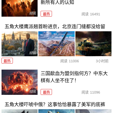
新所有人的认知
最热
阅读
16491
五角大楼鹰派翘首盼进京，北京连门缝都没给留
最热
阅读
11006
3小时前
三国歃血为盟剑指何方？中东大
棋有人坐不住了！
最热
阅读
11096
五角大楼吓唬中俄？这事恰恰暴露了美军的底裤