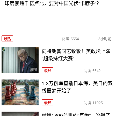
印度豪赌千亿卢比，要对中国光伏“卡脖子”？
最热
阅读
5554
3小时前
向特朗普同志致敬！美政坛上演
“超级抹红大赛”
最热
阅读
6642
1.3万俄军直插日本海，美日的双
线噩梦开始了
最热
阅读
11025
射程1800公里的“巨炮”，治得了