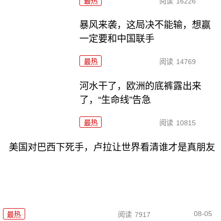
最热
阅读
16226
暴风来袭，这局决不能输，想赢
一定要和中国联手
最热
阅读
14769
河水干了，欧洲的底裤露出来
了，“生命线”告急
最热
阅读
10815
美国对巴西下死手，卢拉让世界看清谁才是真朋友
08-05
最热
阅读
7917