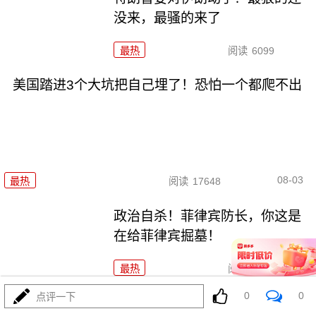
没来，最骚的来了
最热
阅读
6099
美国踏进3个大坑把自己埋了！恐怕一个都爬不出
08-03
最热
阅读
17648
政治自杀！菲律宾防长，你这是
在给菲律宾掘墓！
最热
阅读
7100
0
0
点评一下
特朗普这狼来了连演十遍，伊