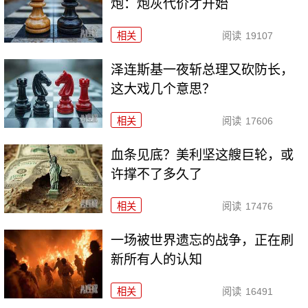
炮：炮灰代价才开始
相关
阅读
19107
泽连斯基一夜斩总理又砍防长，
这大戏几个意思？
相关
阅读
17606
血条见底？美利坚这艘巨轮，或
许撑不了多久了
相关
阅读
17476
一场被世界遗忘的战争，正在刷
新所有人的认知
相关
阅读
16491