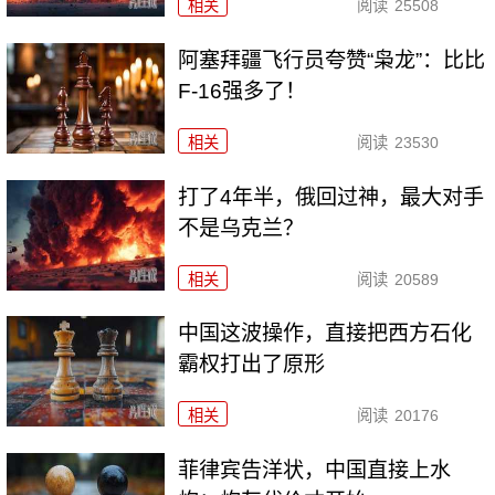
相关
阅读
25508
阿塞拜疆飞行员夸赞“枭龙”：比比
F-16强多了！
相关
阅读
23530
打了4年半，俄回过神，最大对手
不是乌克兰？
相关
阅读
20589
中国这波操作，直接把西方石化
霸权打出了原形
相关
阅读
20176
菲律宾告洋状，中国直接上水