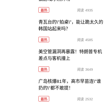
最热
阅读
4935
青瓦台的\"拍桌\"，能让跪太久的
韩国站起来吗？
最热
阅读
4585
美空管漏洞再暴露！特朗普专机
差点与客机撞上
最热
阅读
3649
广岛核爆81年，高市早苗连\"谁
扔的\"都不敢提！
最热
阅读
2532