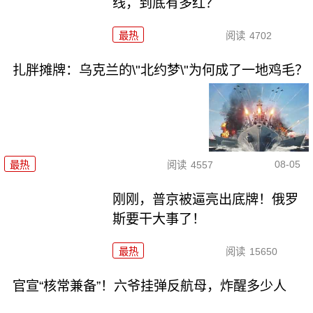
线，到底有多红？
最热
阅读
4702
扎胖摊牌：乌克兰的\"北约梦\"为何成了一地鸡毛？
08-05
最热
阅读
4557
刚刚，普京被逼亮出底牌！俄罗
斯要干大事了！
最热
阅读
15650
官宣“核常兼备”！六爷挂弹反航母，炸醒多少人