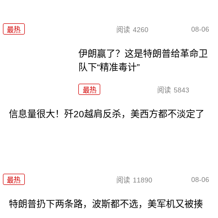
08-06
最热
阅读
4260
伊朗赢了？这是特朗普给革命卫
队下“精准毒计”
最热
阅读
5843
信息量很大！歼20越肩反杀，美西方都不淡定了
08-06
最热
阅读
11890
特朗普扔下两条路，波斯都不选，美军机又被揍