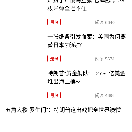
炸疯了！俄乌互掀“仓库战”，28
枚导弹全拦不住
最热
阅读
6640
一张纸条引发血案：美国为何要
替日本“托底”？
最热
阅读
5674
特朗普“黄金舰队”：2750亿美金
堆出海上棺材
最热
阅读
4396
五角大楼“罗生门”：特朗普这出戏把全世界演懵