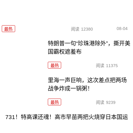
08-04
最热
阅读
12380
特朗普一句“珍珠港除外”，撕开美
国霸权遮羞布
最热
阅读
11375
里海一声巨响，这次差点把两场
战争炸成一锅粥！
最热
阅读
9239
731！特高课还魂！高市早苗两把火烧穿日本国运