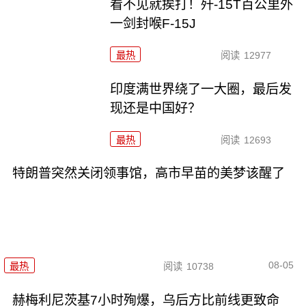
看不见就挨打！歼-15T百公里外
一剑封喉F-15J
最热
阅读
12977
印度满世界绕了一大圈，最后发
现还是中国好？
最热
阅读
12693
特朗普突然关闭领事馆，高市早苗的美梦该醒了
08-05
最热
阅读
10738
赫梅利尼茨基7小时殉爆，乌后方比前线更致命