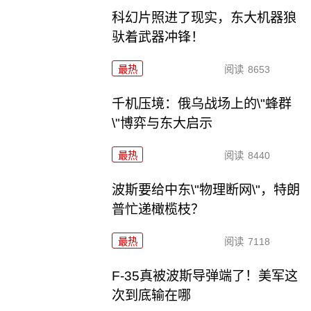
科幻片照进了现实，东大机器狼
驮着武器冲锋！
最热
阅读
8653
千机压境：俄乌战场上的\"蜂群
\"博弈与东大启示
最热
阅读
8440
波斯要给中东\"物理断网\"，特朗
普忙递橄榄枝？
最热
阅读
7118
F-35真被波斯导弹端了！美军这
次到底输在哪