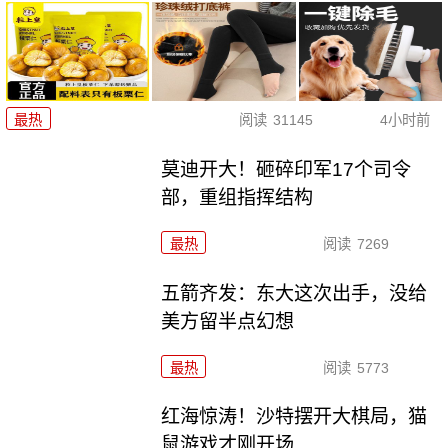
最热
阅读
31145
4小时前
莫迪开大！砸碎印军17个司令
部，重组指挥结构
最热
阅读
7269
五箭齐发：东大这次出手，没给
美方留半点幻想
最热
阅读
5773
红海惊涛！沙特摆开大棋局，猫
鼠游戏才刚开场