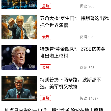
最热
阅读
905
五角大楼“罗生门”：特朗普这出戏
把全世界演懵
最热
阅读
929
特朗普“黄金舰队”：2750亿美金
堆出海上棺材
最热
阅读
823
特朗普扔下两条路，波斯都不
选，美军机又被揍
最热
阅读
14597
扎卢日内说的一句话，把北约的脸按在地上摩擦