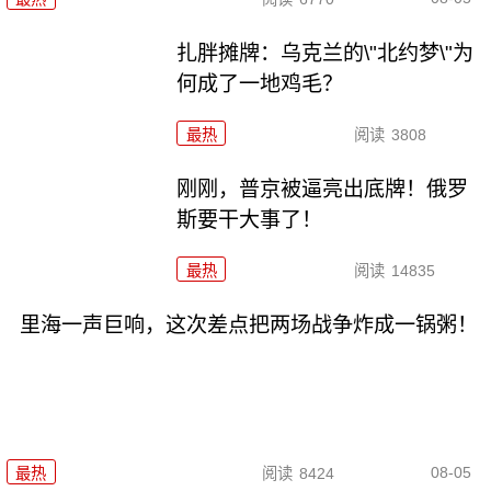
扎胖摊牌：乌克兰的\"北约梦\"为
何成了一地鸡毛？
最热
阅读
3808
刚刚，普京被逼亮出底牌！俄罗
斯要干大事了！
最热
阅读
14835
里海一声巨响，这次差点把两场战争炸成一锅粥！
08-05
最热
阅读
8424