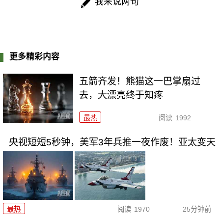
我来说两句
更多精彩内容
五箭齐发！熊猫这一巴掌扇过
去，大漂亮终于知疼
最热
阅读
1992
央视短短5秒钟，美军3年兵推一夜作废！亚太变天
最热
阅读
1970
25分钟前