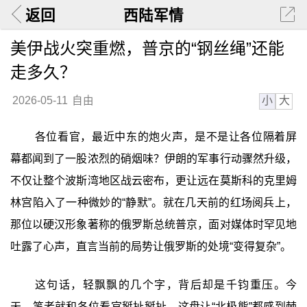
返回
西陆军情
美伊战火突重燃，普京的“钢丝绳”还能
走多久？
小
大
2026-05-11
自由
各位看官，最近中东的炮火声，是不是让各位隔着屏
幕都闻到了一股浓烈的硝烟味？伊朗的军事行动骤然升级，
不仅让整个波斯湾地区战云密布，更让远在莫斯科的克里姆
林宫陷入了一种微妙的“静默”。就在几天前的红场阅兵上，
那位以硬汉形象著称的俄罗斯总统普京，面对媒体时罕见地
吐露了心声，直言当前的局势让俄罗斯的处境“变得复杂”。
这句话，轻飘飘的几个字，背后却是千钧重压。今
天，笔者就和各位看官掰扯掰扯，这盘让“北极熊”都感到棘