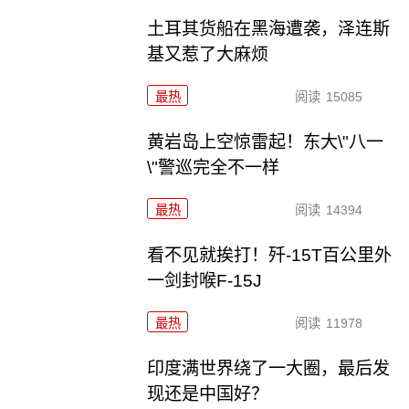
土耳其货船在黑海遭袭，泽连斯
基又惹了大麻烦
最热
阅读
15085
黄岩岛上空惊雷起！东大\"八一
\"警巡完全不一样
最热
阅读
14394
看不见就挨打！歼-15T百公里外
一剑封喉F-15J
最热
阅读
11978
印度满世界绕了一大圈，最后发
现还是中国好？