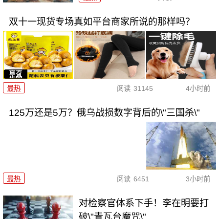
双十一现货专场真如平台商家所说的那样吗？
最热
阅读
31145
4小时前
125万还是5万？俄乌战损数字背后的\"三国杀\"
最热
阅读
6451
3小时前
对检察官体系下手！李在明要打
破\"青瓦台魔咒\"