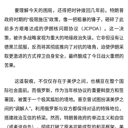
要理解今天的困局，还得把时钟拨回几年前。特朗普
政府时期的“极限施压”政策，像一把粗暴的锤子，砸碎了此
前多方艰难达成的伊朗核问题协议（JCPOA）。这一决
策，被许多战略家视为重大的地缘政治失误。它非但没有让
德黑兰屈服，反而将其彻底推向了对抗的墙角，迫使伊朗采
取更激进的方式捍卫自身安全，最终酿成了今日战火重燃的
苦果。
这道裂痕，不仅仅存在于美伊之间，也横亘在整个国
际社会面前。而俄罗斯，作为当年核协议的重要斡旋方和签
署国，被置于一个极其尴尬的境地。普京曾试图扮演美伊之
间的“调解人”，利用俄罗斯与双方都保持对话的特殊地位，
搭建政治互信的桥梁。然而，特朗普政府的单边主义和自信
（或者说自负），彻底打破了原本可能成型的和平框架。美