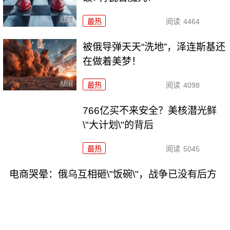
最热
阅读
4464
被俄导弹天天“洗地”，泽连斯基还
在做着美梦！
最热
阅读
4098
766亿买不来安全？美核潜光鲜
\"大计划\"的背后
最热
阅读
5045
电商哭晕：俄乌互相砸\"饭碗\"，战争已没有后方