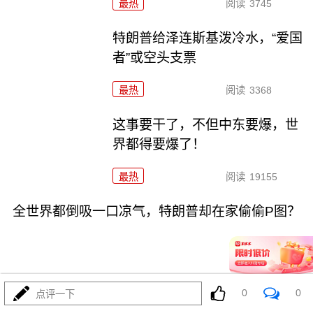
最热
阅读
3745
特朗普给泽连斯基泼冷水，“爱国
者”或空头支票
最热
阅读
3368
这事要干了，不但中东要爆，世
界都得要爆了！
最热
阅读
19155
全世界都倒吸一口凉气，特朗普却在家偷偷P图？
0
0
点评一下
08-02
最热
阅读
10612