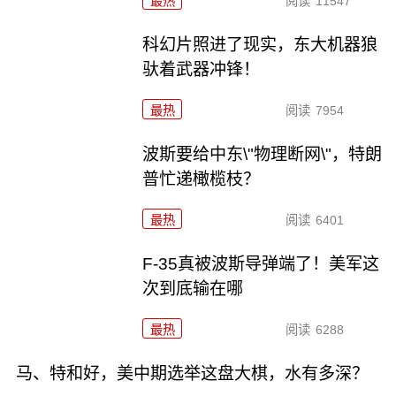
最热
阅读
11547
科幻片照进了现实，东大机器狼
驮着武器冲锋！
最热
阅读
7954
波斯要给中东\"物理断网\"，特朗
普忙递橄榄枝？
最热
阅读
6401
F-35真被波斯导弹端了！美军这
次到底输在哪
最热
阅读
6288
马、特和好，美中期选举这盘大棋，水有多深？