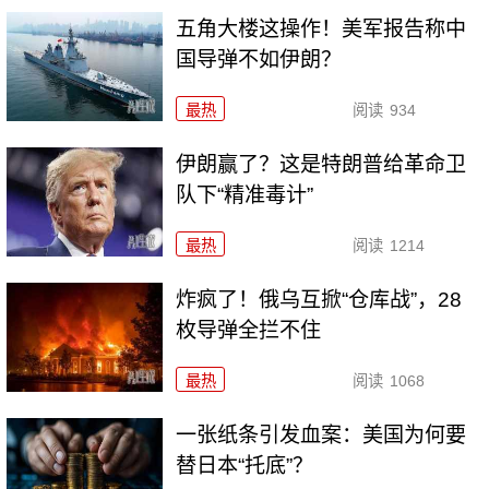
五角大楼这操作！美军报告称中
国导弹不如伊朗？
最热
阅读
934
伊朗赢了？这是特朗普给革命卫
队下“精准毒计”
最热
阅读
1214
炸疯了！俄乌互掀“仓库战”，28
枚导弹全拦不住
最热
阅读
1068
一张纸条引发血案：美国为何要
替日本“托底”？