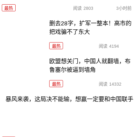
最热
阅读
2803
3小时前
删去28字，扩军一整本！高市的
把戏骗不了东大
最热
阅读
4194
欧盟想关门，中国人就翻墙，布
鲁塞尔被逼到墙角
最热
阅读
14332
暴风来袭，这局决不能输，想赢一定要和中国联手