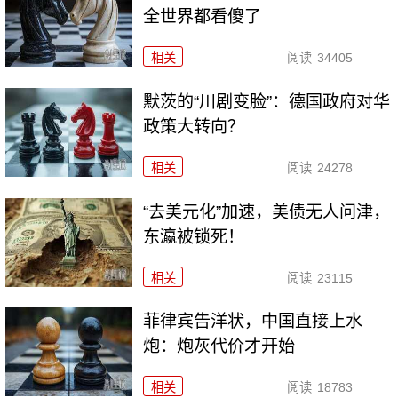
全世界都看傻了
相关
阅读
34405
默茨的“川剧变脸”：德国政府对华
政策大转向？
相关
阅读
24278
“去美元化”加速，美债无人问津，
东瀛被锁死！
相关
阅读
23115
菲律宾告洋状，中国直接上水
炮：炮灰代价才开始
相关
阅读
18783