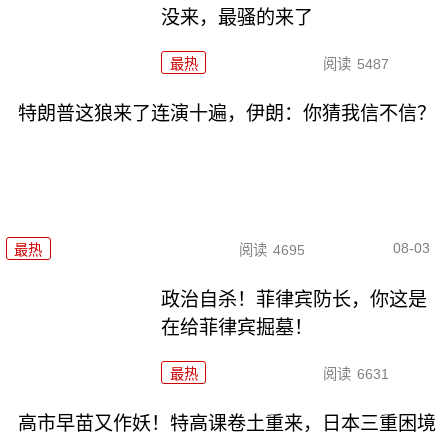
没来，最骚的来了
最热
阅读
5487
特朗普这狼来了连演十遍，伊朗：你猜我信不信？
08-03
最热
阅读
4695
政治自杀！菲律宾防长，你这是
在给菲律宾掘墓！
最热
阅读
6631
高市早苗又作妖！特高课卷土重来，日本三重困境