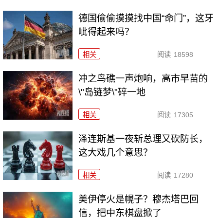
德国偷偷摸摸找中国“命门”，这牙
呲得起来吗？
相关
阅读
18598
冲之鸟礁一声炮响，高市早苗的
\"岛链梦\"碎一地
相关
阅读
17305
泽连斯基一夜斩总理又砍防长，
这大戏几个意思？
相关
阅读
17280
美伊停火是幌子？穆杰塔巴回
信，把中东棋盘掀了