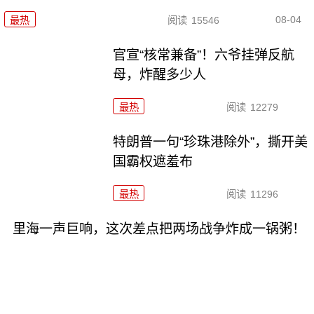
08-04
最热
阅读
15546
官宣“核常兼备”！六爷挂弹反航
母，炸醒多少人
最热
阅读
12279
特朗普一句“珍珠港除外”，撕开美
国霸权遮羞布
最热
阅读
11296
里海一声巨响，这次差点把两场战争炸成一锅粥！