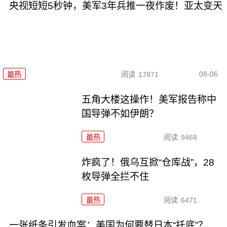
央视短短5秒钟，美军3年兵推一夜作废！亚太变天
08-06
最热
阅读
17871
五角大楼这操作！美军报告称中
国导弹不如伊朗？
最热
阅读
9468
炸疯了！俄乌互掀“仓库战”，28
枚导弹全拦不住
最热
阅读
6471
一张纸条引发血案：美国为何要替日本“托底”？