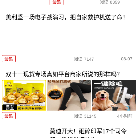
最热
阅读
8359
美利坚一场电子战演习，把自家救护机送了命！
08-07
最热
阅读
7147
双十一现货专场真如平台商家所说的那样吗？
最热
阅读
31145
4小时前
莫迪开大！砸碎印军17个司令