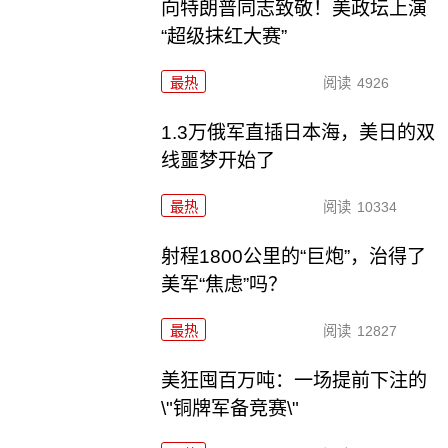
向特朗普同志致敬！美政坛上演
“超级抹红大赛”
最热
阅读
4926
1.3万俄军直插日本海，美日的双
线噩梦开始了
最热
阅读
10334
射程1800公里的“巨炮”，治得了
美军“焦虑”吗？
最热
阅读
12827
美狂囤百万吨：一场提前下注的
\"铜牌军备竞赛\"