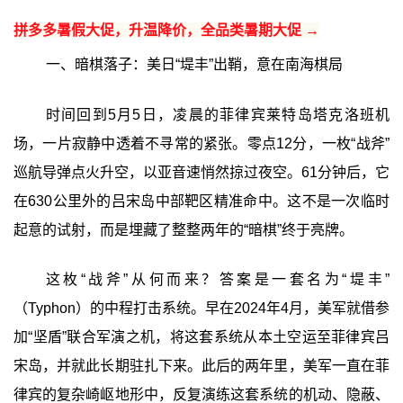
拼多多暑假大促，升温降价，全品类暑期大促 →
一、暗棋落子：美日“堤丰”出鞘，意在南海棋局
时间回到5月5日，凌晨的菲律宾莱特岛塔克洛班机
场，一片寂静中透着不寻常的紧张。零点12分，一枚“战斧”
巡航导弹点火升空，以亚音速悄然掠过夜空。61分钟后，它
在630公里外的吕宋岛中部靶区精准命中。这不是一次临时
起意的试射，而是埋藏了整整两年的“暗棋”终于亮牌。
这枚“战斧”从何而来？答案是一套名为“堤丰”
（Typhon）的中程打击系统。早在2024年4月，美军就借参
加“坚盾”联合军演之机，将这套系统从本土空运至菲律宾吕
宋岛，并就此长期驻扎下来。此后的两年里，美军一直在菲
律宾的复杂崎岖地形中，反复演练这套系统的机动、隐蔽、