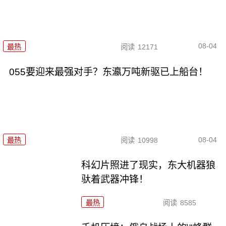
08-04
最热
阅读
12171
055要迎来最强对手？东瀛万吨新驱已上船台！
08-04
最热
阅读
10998
科幻片照进了现实，东大机器狼
驮着武器冲锋！
最热
阅读
8585