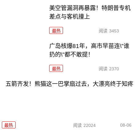
美空管漏洞再暴露！特朗普专机
差点与客机撞上
最热
阅读
3453
广岛核爆81年，高市早苗连\"谁
扔的\"都不敢提！
最热
阅读
2370
五箭齐发！熊猫这一巴掌扇过去，大漂亮终于知疼
08-06
最热
阅读
22024