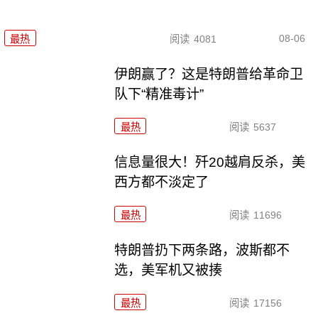
08-06
最热
阅读
4081
伊朗赢了？这是特朗普给革命卫
队下“精准毒计”
最热
阅读
5637
信息量很大！歼20越肩反杀，美
西方都不淡定了
最热
阅读
11696
特朗普扔下两条路，波斯都不
选，美军机又被揍
最热
阅读
17156