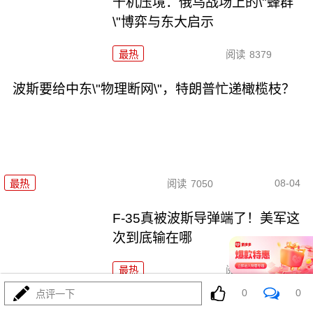
千机压境：俄乌战场上的\"蜂群
\"博弈与东大启示
最热
阅读
8379
波斯要给中东\"物理断网\"，特朗普忙递橄榄枝？
08-04
最热
阅读
7050
F-35真被波斯导弹端了！美军这
次到底输在哪
最热
阅读
6882
0
0
点评一下
算了不打了？特朗普这脚刹车，把全世界都晃吐了