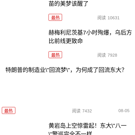
苗的美梦该醒了
最热
阅读
10631
赫梅利尼茨基7小时殉爆，乌后方
比前线更致命
最热
阅读
7928
特朗普的制造业\"回流梦\"，为何成了回流东大？
08-05
最热
阅读
7432
黄岩岛上空惊雷起！东大\"八一
\"警巡完全不一样