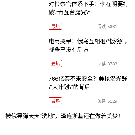
对检察官体系下手！李在明要打
破\"青瓦台魔咒\"
最热
阅读
5861
电商哭晕：俄乌互相砸\"饭碗\"，
战争已没有后方
最热
阅读
3783
766亿买不来安全？美核潜光鲜
\"大计划\"的背后
最热
阅读
6129
被俄导弹天天“洗地”，泽连斯基还在做着美梦！