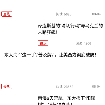
08-04
最热
阅读
5628
泽连斯基的“清场行动”与乌克兰的
末路狂飙！
最热
阅读
4206
东大海军这一手\"普及牌\"，让美西方彻底破防！
08-04
最热
阅读
23882
南海6天禁航，东大摆下“阳谋
棋”，锤炼铁拳头！