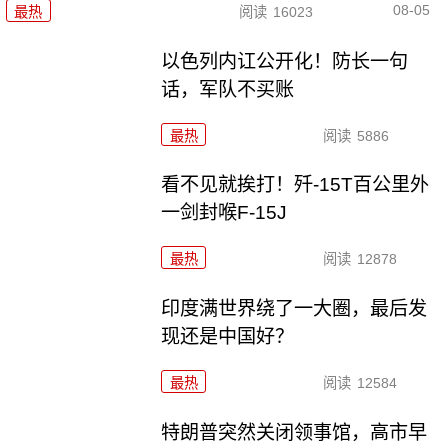
08-05
最热
阅读
16023
以色列内讧公开化！防长一句
话，军队不买账
最热
阅读
5886
看不见就挨打！歼-15T百公里外
一剑封喉F-15J
最热
阅读
12878
印度满世界绕了一大圈，最后发
现还是中国好？
最热
阅读
12584
特朗普突然关闭领事馆，高市早