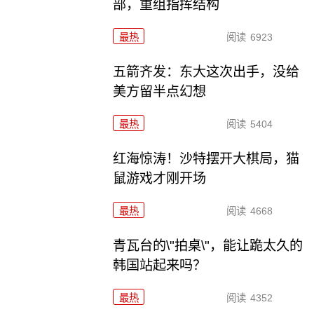
部，重组指挥结构
最热
阅读
6923
五箭齐发：东大这次出手，没给
美方留半点幻想
最热
阅读
5404
红海惊涛！沙特摆开大棋局，猫
鼠游戏才刚开场
最热
阅读
4668
青瓦台的\"拍桌\"，能让跪太久的
韩国站起来吗？
最热
阅读
4352