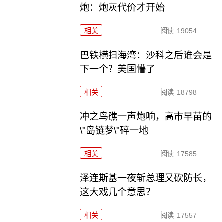
炮：炮灰代价才开始
相关
阅读
19054
巴铁横扫海湾：沙科之后谁会是
下一个？美国懵了
相关
阅读
18798
冲之鸟礁一声炮响，高市早苗的
\"岛链梦\"碎一地
相关
阅读
17585
泽连斯基一夜斩总理又砍防长，
这大戏几个意思？
相关
阅读
17557