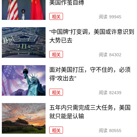
美国作茧自缚
相关
阅读
99945
“中国牌”打变调，美国或许意识到
大势已去
相关
阅读
84302
面对美国打压，守不住的，必须
得“攻出去”
相关
阅读
82439
五年内只需完成三大任务，美国
就只能是认输
相关
阅读
80555