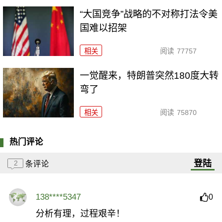
“大国竞争”战略的不对称打法令美
国难以招架
相关
阅读
77757
一觉醒来，特朗普突然180度大转
弯了
相关
阅读
75870
热门评论
登陆
2
条评论
138****5347
0
分析有理，过程艰辛！