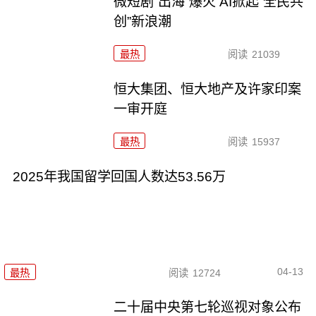
微短剧“出海”爆火 AI掀起“全民共
创”新浪潮
最热
阅读
21039
恒大集团、恒大地产及许家印案
一审开庭
最热
阅读
15937
2025年我国留学回国人数达53.56万
04-13
最热
阅读
12724
二十届中央第七轮巡视对象公布