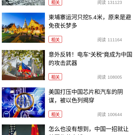
相关
阅读
131123
柬埔寨运河只挖5.4米，原来是避
免夜长梦多
相关
阅读
111164
意外反转！电车“关税”竟成为中国
的攻击武器
相关
阅读
108005
美国打压中国芯片和汽车的阴
谋，被以色列揭穿
相关
阅读
100644
怎么也没有想到，中国一招就让