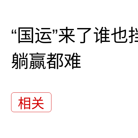
“国运”来了谁
躺赢都难
相关