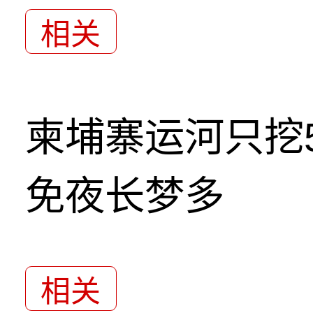
相关
柬埔寨运河只挖5
免夜长梦多
相关