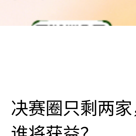
决赛圈只剩两家
谁将获益？