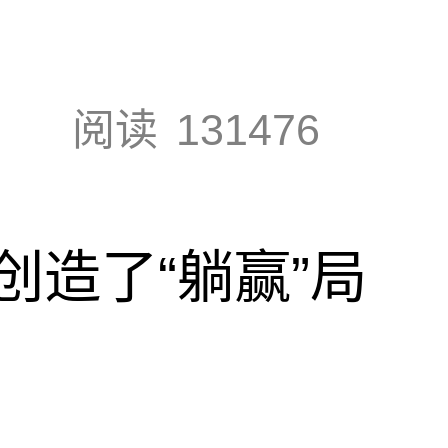
阅读
131476
创造了“躺赢”局